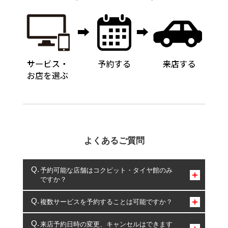
よくあるご質問
予約可能な店舗はコクピット・タイヤ館のみ
ですか？
コクピット・タイヤ館のみとなります。
複数サービスを予約することは可能ですか？
複数サービスのご予約は可能です。
来店予約日時の変更、キャンセルはできます