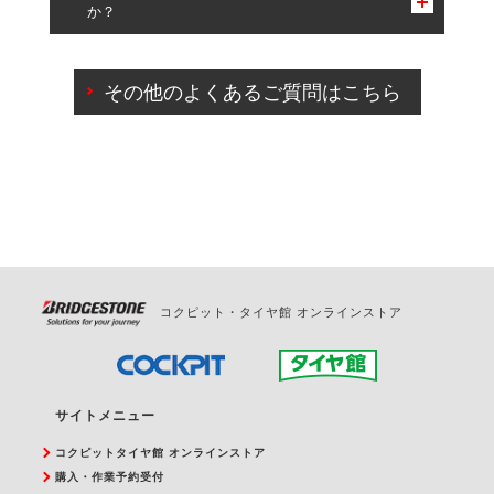
か？
一部の商品・サービスの組み合わせに限り、同時にご予約が
出来ないものもございます。
ご来店予約日の3営業日前までマイページからの予約
日変更が可能です。
その他のよくあるご質問はこちら
ご来店予約日の3営業日前を過ぎている場合のご予約
の日時変更につきましては、直接ご予約の店舗まで
お問合せください。
また、やむを得ない事由によりご予約のキャンセル
をご希望の際は、直接ご予約いただいた店舗へご連
絡ください。
コクピット・タイヤ館 オンラインストア
サイトメニュー
コクピットタイヤ館 オンラインストア
購入・作業予約受付