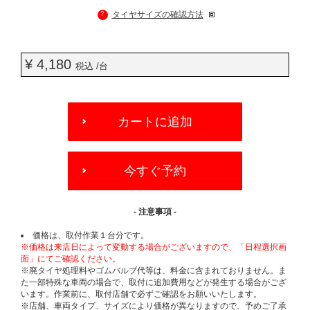
?
タイヤサイズの確認方法
¥ 4,180
税込 /台
ADD
TO
カートに追加
CART
OPTIONS
今すぐ予約
- 注意事項 -
価格は、取付作業１台分です。
※価格は来店日によって変動する場合がございますので、「日程選択画
面」にてご確認ください。
※廃タイヤ処理料やゴムバルブ代等は、料金に含まれておりません。ま
た一部特殊な車両の場合で、取付に追加費用などが発生する場合がござ
います。作業前に、取付店舗で必ずご確認をお願いいたします。
※店舗、車両タイプ、サイズにより価格が異なりますので、予めご了承