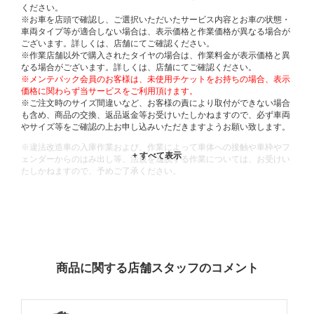
ください。
※お車を店頭で確認し、ご選択いただいたサービス内容とお車の状態・
車両タイプ等が適合しない場合は、表示価格と作業価格が異なる場合が
ございます。詳しくは、店舗にてご確認ください。
※作業店舗以外で購入されたタイヤの場合は、作業料金が表示価格と異
なる場合がございます。詳しくは、店舗にてご確認ください。
※メンテパック会員のお客様は、未使用チケットをお持ちの場合、表示
価格に関わらず当サービスをご利用頂けます。
※ご注文時のサイズ間違いなど、お客様の責により取付ができない場合
も含め、商品の交換、返品返金等お受けいたしかねますので、必ず車両
やサイズ等をご確認の上お申し込みいただきますようお願い致します。
※違法改造車の入庫作業および、作業によって車体への接触や車枠やフ
ェンダーからのはみ出し等、法規を逸脱する作業については、お受けい
たしかねますので、予めご了承ください。
※輸入車や一部希少車種等には対応できない場合もございます。
※おクルマの状態(作業の安全性を確保できない場合など含め)によって
は、ご来店当日であっても、作業をお断りさせて頂く場合もございま
す。
ADDITIONAL
INFORMATION
商品に関する店舗スタッフのコメント