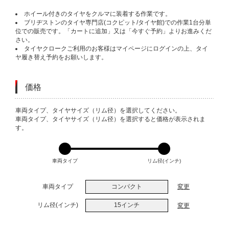
ホイール付きのタイヤをクルマに装着する作業です。
ブリヂストンのタイヤ専門店(コクピット/タイヤ館)での作業1台分単
位での販売です。「カートに追加」又は「今すぐ予約」よりお進みくだ
さい。
タイヤクロークご利用のお客様はマイページにログインの上、タイ
ヤ履き替え予約をお願いします。
価格
VARIATIONS
車両タイプ、タイヤサイズ（リム径）を選択してください。
車両タイプ、タイヤサイズ（リム径）を選択すると価格が表示されま
す。
車両タイプ
リム径(インチ)
車両タイプ
コンパクト
変更
リム径(インチ)
15インチ
変更