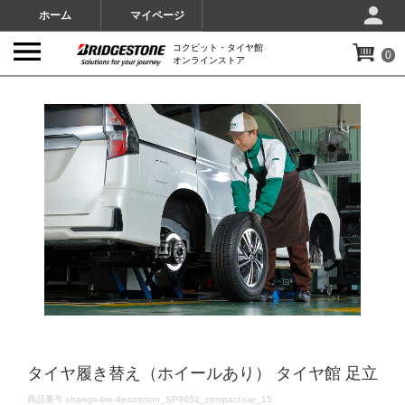
ホーム
マイページ
コクピット・タイヤ館
0
オンラインストア
IMAGES
タイヤ履き替え（ホイールあり） タイヤ館 足立
DETAILS
商品番号
change-tire-desorption_SP9052_compact-car_15