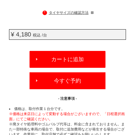
?
タイヤサイズの確認方法
¥ 4,180
税込 /台
ADD
TO
カートに追加
CART
OPTIONS
今すぐ予約
- 注意事項 -
価格は、取付作業１台分です。
※価格は来店日によって変動する場合がございますので、「日程選択画
面」にてご確認ください。
※廃タイヤ処理料やゴムバルブ代等は、料金に含まれておりません。ま
た一部特殊な車両の場合で、取付に追加費用などが発生する場合がござ
います。作業前に、取付店舗で必ずご確認をお願いいたします。