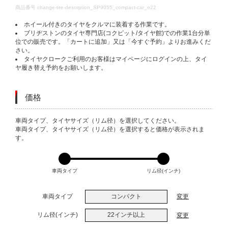
DETAILS
商品番号
change-tire-desorption_SP9055_compact-car_o22
ホイール付きのタイヤをクルマに装着する作業です。
ブリヂストンのタイヤ専門店(コクピット/タイヤ館)での作業1台分単
位での販売です。「カートに追加」又は「今すぐ予約」よりお進みくだ
さい。
タイヤクロークご利用のお客様はマイページにログインの上、タイ
ヤ履き替え予約をお願いします。
価格
VARIATIONS
車両タイプ、タイヤサイズ（リム径）を選択してください。
車両タイプ、タイヤサイズ（リム径）を選択すると価格が表示されま
す。
車両タイプ
リム径(インチ)
車両タイプ
コンパクト
変更
リム径(インチ)
22インチ以上
変更