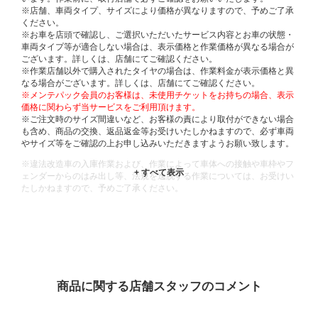
※店舗、車両タイプ、サイズにより価格が異なりますので、予めご了承
ください。
※お車を店頭で確認し、ご選択いただいたサービス内容とお車の状態・
車両タイプ等が適合しない場合は、表示価格と作業価格が異なる場合が
ございます。詳しくは、店舗にてご確認ください。
※作業店舗以外で購入されたタイヤの場合は、作業料金が表示価格と異
なる場合がございます。詳しくは、店舗にてご確認ください。
※メンテパック会員のお客様は、未使用チケットをお持ちの場合、表示
価格に関わらず当サービスをご利用頂けます。
※ご注文時のサイズ間違いなど、お客様の責により取付ができない場合
も含め、商品の交換、返品返金等お受けいたしかねますので、必ず車両
やサイズ等をご確認の上お申し込みいただきますようお願い致します。
※違法改造車の入庫作業および、作業によって車体への接触や車枠やフ
ェンダーからのはみ出し等、法規を逸脱する作業については、お受けい
たしかねますので、予めご了承ください。
※輸入車や一部希少車種等には対応できない場合もございます。
※おクルマの状態(作業の安全性を確保できない場合など含め)によって
は、ご来店当日であっても、作業をお断りさせて頂く場合もございま
す。
ADDITIONAL
INFORMATION
商品に関する店舗スタッフのコメント