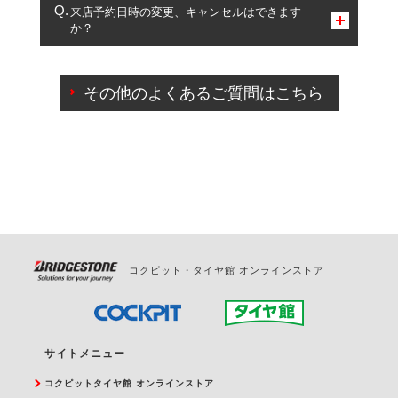
複数サービスのご予約は可能です。
来店予約日時の変更、キャンセルはできます
か？
一部の商品・サービスの組み合わせに限り、同時にご予約が
出来ないものもございます。
ご来店予約日の3営業日前までマイページからの予約
日変更が可能です。
その他のよくあるご質問はこちら
ご来店予約日の3営業日前を過ぎている場合のご予約
の日時変更につきましては、直接ご予約の店舗まで
お問合せください。
また、やむを得ない事由によりご予約のキャンセル
をご希望の際は、直接ご予約いただいた店舗へご連
絡ください。
コクピット・タイヤ館 オンラインストア
サイトメニュー
コクピットタイヤ館 オンラインストア