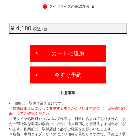
?
タイヤサイズの確認方法
¥ 4,180
税込 /台
ADD
TO
カートに追加
CART
OPTIONS
今すぐ予約
- 注意事項 -
価格は、取付作業１台分です。
※価格は来店日によって変動する場合がございますので、「日程選択画
面」にてご確認ください。
※廃タイヤ処理料やゴムバルブ代等は、料金に含まれておりません。ま
た一部特殊な車両の場合で、取付に追加費用などが発生する場合がござ
います。作業前に、取付店舗で必ずご確認をお願いいたします。
※店舗、車両タイプ、サイズにより価格が異なりますので、予めご了承