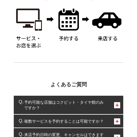
よくあるご質問
予約可能な店舗はコクピット・タイヤ館のみ
ですか？
コクピット・タイヤ館のみとなります。
複数サービスを予約することは可能ですか？
複数サービスのご予約は可能です。
来店予約日時の変更、キャンセルはできます