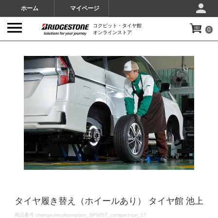
ホーム
マイページ
コクピット・タイヤ館
0
オンラインストア
IMAGES
タイヤ履き替え（ホイールあり） タイヤ館 池上
DETAILS
商品番号
change-tire-desorption_SP9057_compact-car_17