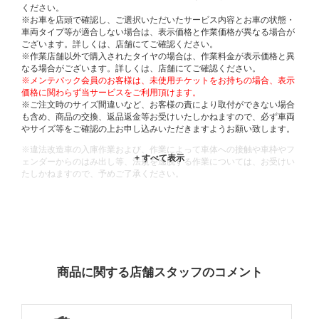
ください。
※お車を店頭で確認し、ご選択いただいたサービス内容とお車の状態・
車両タイプ等が適合しない場合は、表示価格と作業価格が異なる場合が
ございます。詳しくは、店舗にてご確認ください。
※作業店舗以外で購入されたタイヤの場合は、作業料金が表示価格と異
なる場合がございます。詳しくは、店舗にてご確認ください。
※メンテパック会員のお客様は、未使用チケットをお持ちの場合、表示
価格に関わらず当サービスをご利用頂けます。
※ご注文時のサイズ間違いなど、お客様の責により取付ができない場合
も含め、商品の交換、返品返金等お受けいたしかねますので、必ず車両
やサイズ等をご確認の上お申し込みいただきますようお願い致します。
※違法改造車の入庫作業および、作業によって車体への接触や車枠やフ
ェンダーからのはみ出し等、法規を逸脱する作業については、お受けい
たしかねますので、予めご了承ください。
※輸入車や一部希少車種等には対応できない場合もございます。
※おクルマの状態(作業の安全性を確保できない場合など含め)によって
は、ご来店当日であっても、作業をお断りさせて頂く場合もございま
す。
ADDITIONAL
INFORMATION
商品に関する店舗スタッフのコメント