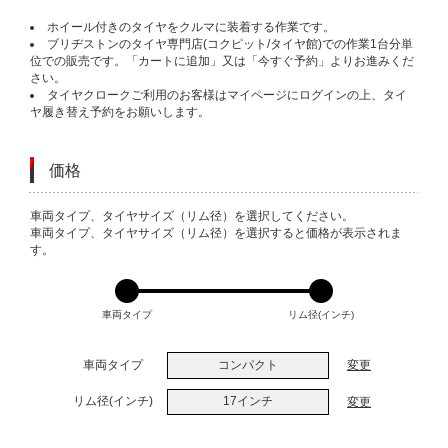
ホイール付きのタイヤをクルマに装着する作業です。
ブリヂストンのタイヤ専門店(コクピット/タイヤ館)での作業1台分単
位での販売です。「カートに追加」又は「今すぐ予約」よりお進みくだ
さい。
タイヤクロークご利用のお客様はマイページにログインの上、タイ
ヤ履き替え予約をお願いします。
価格
VARIATIONS
車両タイプ、タイヤサイズ（リム径）を選択してください。
車両タイプ、タイヤサイズ（リム径）を選択すると価格が表示されま
す。
車両タイプ
リム径(インチ)
車両タイプ
コンパクト
変更
リム径(インチ)
17インチ
変更