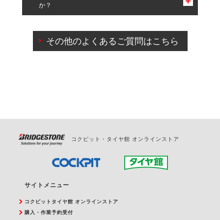
か？
一部の商品・サービスの組み合わせに限り、同時にご予約が
出来ないものもございます。
ご来店予約日の3営業日前までマイページからの予約
日変更が可能です。
その他のよくあるご質問はこちら
ご来店予約日の3営業日前を過ぎている場合のご予約
の日時変更につきましては、直接ご予約の店舗まで
お問合せください。
また、やむを得ない事由によりご予約のキャンセル
をご希望の際は、直接ご予約いただいた店舗へご連
絡ください。
コクピット・タイヤ館 オンラインストア
サイトメニュー
コクピットタイヤ館 オンラインストア
購入・作業予約受付