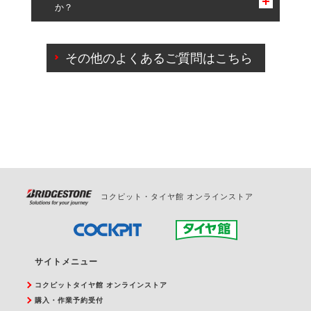
か？
一部の商品・サービスの組み合わせに限り、同時にご予約が
出来ないものもございます。
ご来店予約日の3営業日前までマイページからの予約
日変更が可能です。
その他のよくあるご質問はこちら
ご来店予約日の3営業日前を過ぎている場合のご予約
の日時変更につきましては、直接ご予約の店舗まで
お問合せください。
また、やむを得ない事由によりご予約のキャンセル
をご希望の際は、直接ご予約いただいた店舗へご連
絡ください。
コクピット・タイヤ館 オンラインストア
サイトメニュー
コクピットタイヤ館 オンラインストア
購入・作業予約受付