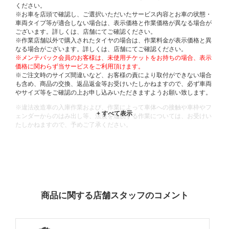
ください。
※お車を店頭で確認し、ご選択いただいたサービス内容とお車の状態・
車両タイプ等が適合しない場合は、表示価格と作業価格が異なる場合が
ございます。詳しくは、店舗にてご確認ください。
※作業店舗以外で購入されたタイヤの場合は、作業料金が表示価格と異
なる場合がございます。詳しくは、店舗にてご確認ください。
※メンテパック会員のお客様は、未使用チケットをお持ちの場合、表示
価格に関わらず当サービスをご利用頂けます。
※ご注文時のサイズ間違いなど、お客様の責により取付ができない場合
も含め、商品の交換、返品返金等お受けいたしかねますので、必ず車両
やサイズ等をご確認の上お申し込みいただきますようお願い致します。
※違法改造車の入庫作業および、作業によって車体への接触や車枠やフ
ェンダーからのはみ出し等、法規を逸脱する作業については、お受けい
たしかねますので、予めご了承ください。
※輸入車や一部希少車種等には対応できない場合もございます。
※おクルマの状態(作業の安全性を確保できない場合など含め)によって
は、ご来店当日であっても、作業をお断りさせて頂く場合もございま
す。
ADDITIONAL
INFORMATION
商品に関する店舗スタッフのコメント