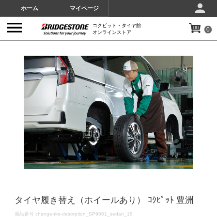
ホーム
マイページ
コクピット・タイヤ館
0
オンラインストア
IMAGES
タイヤ履き替え（ホイールあり） ｺｸﾋﾟｯﾄ 豊洲
DETAILS
商品番号
change-tire-desorption_SP9061_sedan_18