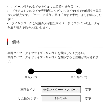
ホイール付きのタイヤをクルマに装着する作業です。
ブリヂストンのタイヤ専門店(コクピット/タイヤ館)での作業1台分単
位での販売です。「カートに追加」又は「今すぐ予約」よりお進みくだ
さい。
タイヤクロークご利用のお客様はマイページにログインの上、タイ
ヤ履き替え予約をお願いします。
価格
VARIATIONS
車両タイプ、タイヤサイズ（リム径）を選択してください。
車両タイプ、タイヤサイズ（リム径）を選択すると価格が表示されま
す。
車両タイプ
リム径(インチ)
車両タイプ
セダン・クーペ・スポーツ
変更
リム径(インチ)
18インチ
変更