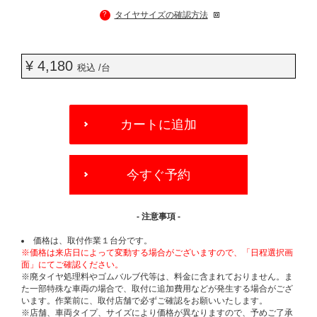
?
タイヤサイズの確認方法
¥ 4,180
税込 /台
ADD
TO
カートに追加
CART
OPTIONS
今すぐ予約
- 注意事項 -
価格は、取付作業１台分です。
※価格は来店日によって変動する場合がございますので、「日程選択画
面」にてご確認ください。
※廃タイヤ処理料やゴムバルブ代等は、料金に含まれておりません。ま
た一部特殊な車両の場合で、取付に追加費用などが発生する場合がござ
います。作業前に、取付店舗で必ずご確認をお願いいたします。
※店舗、車両タイプ、サイズにより価格が異なりますので、予めご了承