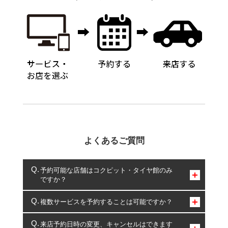
よくあるご質問
予約可能な店舗はコクピット・タイヤ館のみ
ですか？
コクピット・タイヤ館のみとなります。
複数サービスを予約することは可能ですか？
複数サービスのご予約は可能です。
来店予約日時の変更、キャンセルはできます