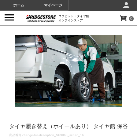
ホーム
マイページ
コクピット・タイヤ館
0
オンラインストア
IMAGES
タイヤ履き替え（ホイールあり） タイヤ館 保谷
DETAILS
商品番号
change-tire-desorption_SP9063_sedan_16