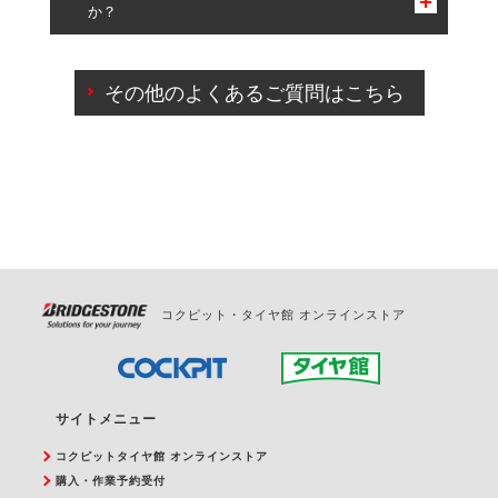
か？
一部の商品・サービスの組み合わせに限り、同時にご予約が
出来ないものもございます。
ご来店予約日の3営業日前までマイページからの予約
日変更が可能です。
その他のよくあるご質問はこちら
ご来店予約日の3営業日前を過ぎている場合のご予約
の日時変更につきましては、直接ご予約の店舗まで
お問合せください。
また、やむを得ない事由によりご予約のキャンセル
をご希望の際は、直接ご予約いただいた店舗へご連
絡ください。
コクピット・タイヤ館 オンラインストア
サイトメニュー
コクピットタイヤ館 オンラインストア
購入・作業予約受付