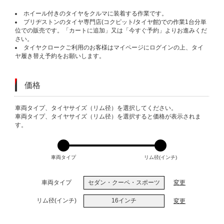
ホイール付きのタイヤをクルマに装着する作業です。
ブリヂストンのタイヤ専門店(コクピット/タイヤ館)での作業1台分単
位での販売です。「カートに追加」又は「今すぐ予約」よりお進みくだ
さい。
タイヤクロークご利用のお客様はマイページにログインの上、タイ
ヤ履き替え予約をお願いします。
価格
VARIATIONS
車両タイプ、タイヤサイズ（リム径）を選択してください。
車両タイプ、タイヤサイズ（リム径）を選択すると価格が表示されま
す。
車両タイプ
リム径(インチ)
車両タイプ
セダン・クーペ・スポーツ
変更
リム径(インチ)
16インチ
変更