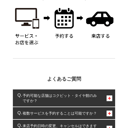
よくあるご質問
予約可能な店舗はコクピット・タイヤ館のみ
ですか？
コクピット・タイヤ館のみとなります。
複数サービスを予約することは可能ですか？
複数サービスのご予約は可能です。
来店予約日時の変更、キャンセルはできます