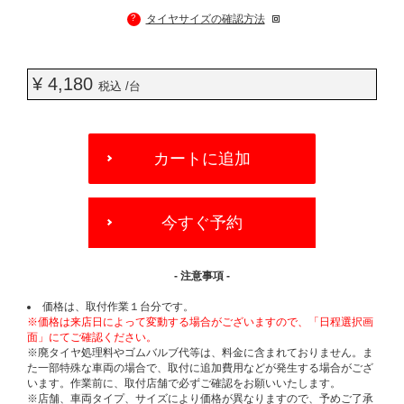
?
タイヤサイズの確認方法
¥ 4,180
税込 /台
ADD
TO
カートに追加
CART
OPTIONS
今すぐ予約
- 注意事項 -
価格は、取付作業１台分です。
※価格は来店日によって変動する場合がございますので、「日程選択画
面」にてご確認ください。
※廃タイヤ処理料やゴムバルブ代等は、料金に含まれておりません。ま
た一部特殊な車両の場合で、取付に追加費用などが発生する場合がござ
います。作業前に、取付店舗で必ずご確認をお願いいたします。
※店舗、車両タイプ、サイズにより価格が異なりますので、予めご了承