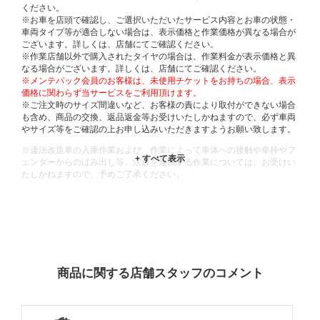
ください。
※お車を店頭で確認し、ご選択いただいたサービス内容とお車の状態・
車両タイプ等が適合しない場合は、表示価格と作業価格が異なる場合が
ございます。詳しくは、店舗にてご確認ください。
※作業店舗以外で購入されたタイヤの場合は、作業料金が表示価格と異
なる場合がございます。詳しくは、店舗にてご確認ください。
※メンテパック会員のお客様は、未使用チケットをお持ちの場合、表示
価格に関わらず当サービスをご利用頂けます。
※ご注文時のサイズ間違いなど、お客様の責により取付ができない場合
も含め、商品の交換、返品返金等お受けいたしかねますので、必ず車両
やサイズ等をご確認の上お申し込みいただきますようお願い致します。
※違法改造車の入庫作業および、作業によって車体への接触や車枠やフ
ェンダーからのはみ出し等、法規を逸脱する作業については、お受けい
たしかねますので、予めご了承ください。
※輸入車や一部希少車種等には対応できない場合もございます。
※おクルマの状態(作業の安全性を確保できない場合など含め)によって
は、ご来店当日であっても、作業をお断りさせて頂く場合もございま
す。
ADDITIONAL
INFORMATION
商品に関する店舗スタッフのコメント