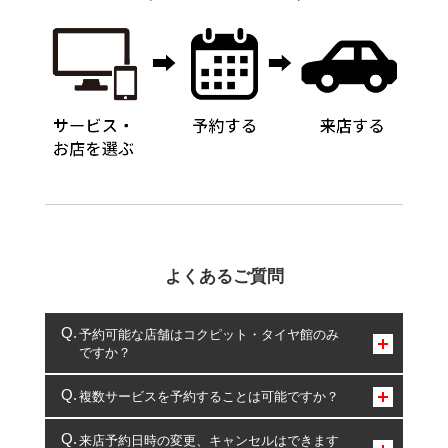
よくあるご質問
予約可能な店舗はコクピット・タイヤ館のみ
ですか？
コクピット・タイヤ館のみとなります。
複数サービスを予約することは可能ですか？
複数サービスのご予約は可能です。
来店予約日時の変更、キャンセルはできます