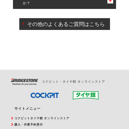
か？
一部の商品・サービスの組み合わせに限り、同時にご予約が
出来ないものもございます。
ご来店予約日の3営業日前までマイページからの予約
日変更が可能です。
その他のよくあるご質問はこちら
ご来店予約日の3営業日前を過ぎている場合のご予約
の日時変更につきましては、直接ご予約の店舗まで
お問合せください。
また、やむを得ない事由によりご予約のキャンセル
をご希望の際は、直接ご予約いただいた店舗へご連
絡ください。
コクピット・タイヤ館 オンラインストア
サイトメニュー
コクピットタイヤ館 オンラインストア
購入・作業予約受付