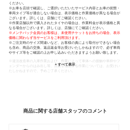
ください。
※お車を店頭で確認し、ご選択いただいたサービス内容とお車の状態・
車両タイプ等が適合しない場合は、表示価格と作業価格が異なる場合が
ございます。詳しくは、店舗にてご確認ください。
※作業店舗以外で購入されたタイヤの場合は、作業料金が表示価格と異
なる場合がございます。詳しくは、店舗にてご確認ください。
※メンテパック会員のお客様は、未使用チケットをお持ちの場合、表示
価格に関わらず当サービスをご利用頂けます。
※ご注文時のサイズ間違いなど、お客様の責により取付ができない場合
も含め、商品の交換、返品返金等お受けいたしかねますので、必ず車両
やサイズ等をご確認の上お申し込みいただきますようお願い致します。
※違法改造車の入庫作業および、作業によって車体への接触や車枠やフ
ェンダーからのはみ出し等、法規を逸脱する作業については、お受けい
たしかねますので、予めご了承ください。
※輸入車や一部希少車種等には対応できない場合もございます。
※おクルマの状態(作業の安全性を確保できない場合など含め)によって
は、ご来店当日であっても、作業をお断りさせて頂く場合もございま
す。
ADDITIONAL
INFORMATION
商品に関する店舗スタッフのコメント