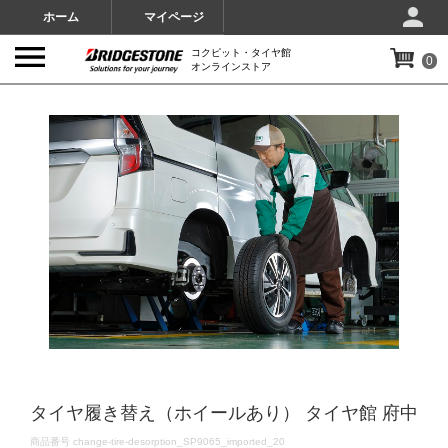
ホーム
マイページ
コクピット・タイヤ館
0
オンラインストア
IMAGES
タイヤ履き替え（ホイールあり） タイヤ館 府中
DETAILS
商品番号
change-tire-desorption_SP9065_imported_20