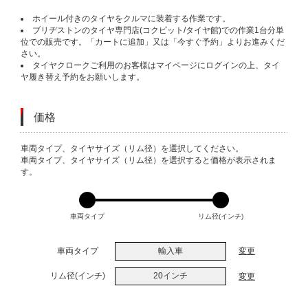
ホイール付きのタイヤをクルマに装着する作業です。
ブリヂストンのタイヤ専門店(コクピット/タイヤ館)での作業1台分単
位での販売です。「カートに追加」又は「今すぐ予約」よりお進みくだ
さい。
タイヤクロークご利用のお客様はマイページにログインの上、タイ
ヤ履き替え予約をお願いします。
価格
VARIATIONS
車両タイプ、タイヤサイズ（リム径）を選択してください。
車両タイプ、タイヤサイズ（リム径）を選択すると価格が表示されま
す。
車両タイプ
リム径(インチ)
車両タイプ
輸入車
変更
リム径(インチ)
20インチ
変更