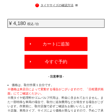
?
タイヤサイズの確認方法
¥ 4,180
税込 /台
ADD
TO
カートに追加
CART
OPTIONS
今すぐ予約
- 注意事項 -
価格は、取付作業１台分です。
※価格は来店日によって変動する場合がございますので、「日程選択画
面」にてご確認ください。
※廃タイヤ処理料やゴムバルブ代等は、料金に含まれておりません。ま
た一部特殊な車両の場合で、取付に追加費用などが発生する場合がござ
います。作業前に、取付店舗で必ずご確認をお願いいたします。
※店舗、車両タイプ、サイズにより価格が異なりますので、予めご了承