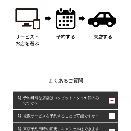
よくあるご質問
予約可能な店舗はコクピット・タイヤ館のみ
ですか？
コクピット・タイヤ館のみとなります。
複数サービスを予約することは可能ですか？
複数サービスのご予約は可能です。
来店予約日時の変更、キャンセルはできます