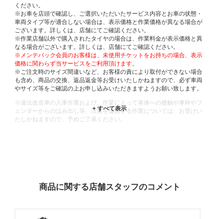
ください。
※お車を店頭で確認し、ご選択いただいたサービス内容とお車の状態・
車両タイプ等が適合しない場合は、表示価格と作業価格が異なる場合が
ございます。詳しくは、店舗にてご確認ください。
※作業店舗以外で購入されたタイヤの場合は、作業料金が表示価格と異
なる場合がございます。詳しくは、店舗にてご確認ください。
※メンテパック会員のお客様は、未使用チケットをお持ちの場合、表示
価格に関わらず当サービスをご利用頂けます。
※ご注文時のサイズ間違いなど、お客様の責により取付ができない場合
も含め、商品の交換、返品返金等お受けいたしかねますので、必ず車両
やサイズ等をご確認の上お申し込みいただきますようお願い致します。
※違法改造車の入庫作業および、作業によって車体への接触や車枠やフ
ェンダーからのはみ出し等、法規を逸脱する作業については、お受けい
たしかねますので、予めご了承ください。
※輸入車や一部希少車種等には対応できない場合もございます。
※おクルマの状態(作業の安全性を確保できない場合など含め)によって
は、ご来店当日であっても、作業をお断りさせて頂く場合もございま
す。
ADDITIONAL
INFORMATION
商品に関する店舗スタッフのコメント