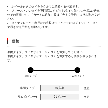
ホイール付きのタイヤをクルマに装着する作業です。
ブリヂストンのタイヤ専門店(コクピット/タイヤ館)での作業1台分単
位での販売です。「カートに追加」又は「今すぐ予約」よりお進みくだ
さい。
タイヤクロークご利用のお客様はマイページにログインの上、タイ
ヤ履き替え予約をお願いします。
価格
VARIATIONS
車両タイプ、タイヤサイズ（リム径）を選択してください。
車両タイプ、タイヤサイズ（リム径）を選択すると価格が表示されま
す。
車両タイプ
リム径(インチ)
車両タイプ
輸入車
変更
リム径(インチ)
21インチ
変更