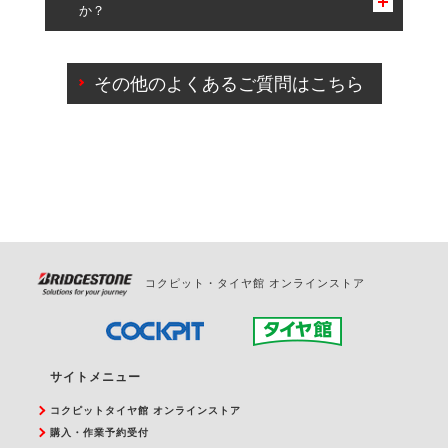
か？
一部の商品・サービスの組み合わせに限り、同時にご予約が
出来ないものもございます。
ご来店予約日の3営業日前までマイページからの予約
日変更が可能です。
その他のよくあるご質問はこちら
ご来店予約日の3営業日前を過ぎている場合のご予約
の日時変更につきましては、直接ご予約の店舗まで
お問合せください。
また、やむを得ない事由によりご予約のキャンセル
をご希望の際は、直接ご予約いただいた店舗へご連
絡ください。
コクピット・タイヤ館 オンラインストア
サイトメニュー
コクピットタイヤ館 オンラインストア
購入・作業予約受付