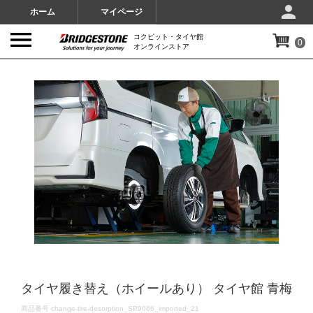
ホーム
マイページ
コクピット・タイヤ館
0
オンラインストア
IMAGES
タイヤ履き替え（ホイールあり） タイヤ館 青梅
DETAILS
商品番号
change-tire-desorption_SP9066_imported_21