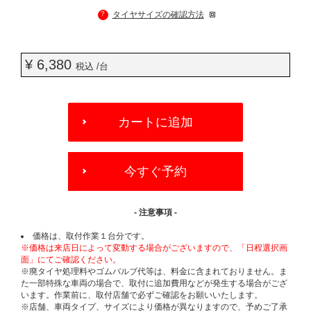
?
タイヤサイズの確認方法
¥ 6,380
税込 /台
ADD
TO
カートに追加
CART
OPTIONS
今すぐ予約
- 注意事項 -
価格は、取付作業１台分です。
※価格は来店日によって変動する場合がございますので、「日程選択画
面」にてご確認ください。
※廃タイヤ処理料やゴムバルブ代等は、料金に含まれておりません。ま
た一部特殊な車両の場合で、取付に追加費用などが発生する場合がござ
います。作業前に、取付店舗で必ずご確認をお願いいたします。
※店舗、車両タイプ、サイズにより価格が異なりますので、予めご了承