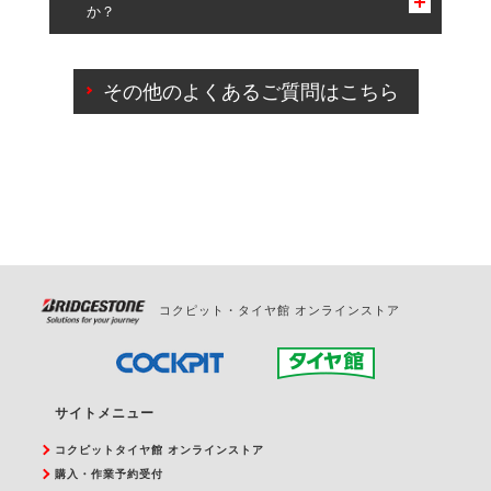
か？
一部の商品・サービスの組み合わせに限り、同時にご予約が
出来ないものもございます。
ご来店予約日の3営業日前までマイページからの予約
日変更が可能です。
その他のよくあるご質問はこちら
ご来店予約日の3営業日前を過ぎている場合のご予約
の日時変更につきましては、直接ご予約の店舗まで
お問合せください。
また、やむを得ない事由によりご予約のキャンセル
をご希望の際は、直接ご予約いただいた店舗へご連
絡ください。
コクピット・タイヤ館 オンラインストア
サイトメニュー
コクピットタイヤ館 オンラインストア
購入・作業予約受付