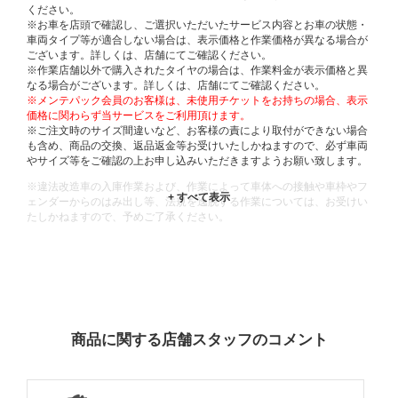
ください。
※お車を店頭で確認し、ご選択いただいたサービス内容とお車の状態・
車両タイプ等が適合しない場合は、表示価格と作業価格が異なる場合が
ございます。詳しくは、店舗にてご確認ください。
※作業店舗以外で購入されたタイヤの場合は、作業料金が表示価格と異
なる場合がございます。詳しくは、店舗にてご確認ください。
※メンテパック会員のお客様は、未使用チケットをお持ちの場合、表示
価格に関わらず当サービスをご利用頂けます。
※ご注文時のサイズ間違いなど、お客様の責により取付ができない場合
も含め、商品の交換、返品返金等お受けいたしかねますので、必ず車両
やサイズ等をご確認の上お申し込みいただきますようお願い致します。
※違法改造車の入庫作業および、作業によって車体への接触や車枠やフ
ェンダーからのはみ出し等、法規を逸脱する作業については、お受けい
たしかねますので、予めご了承ください。
※輸入車や一部希少車種等には対応できない場合もございます。
※おクルマの状態(作業の安全性を確保できない場合など含め)によって
は、ご来店当日であっても、作業をお断りさせて頂く場合もございま
す。
ADDITIONAL
INFORMATION
商品に関する店舗スタッフのコメント