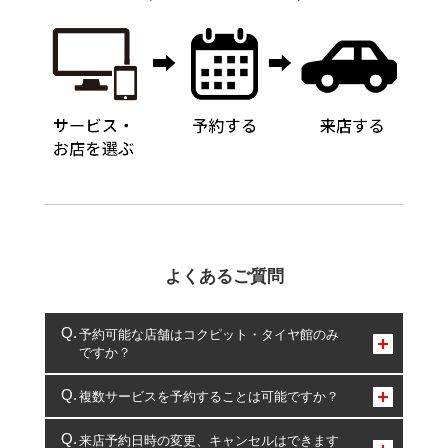
よくあるご質問
予約可能な店舗はコクピット・タイヤ館のみ
ですか？
コクピット・タイヤ館のみとなります。
複数サービスを予約することは可能ですか？
複数サービスのご予約は可能です。
来店予約日時の変更、キャンセルはできます