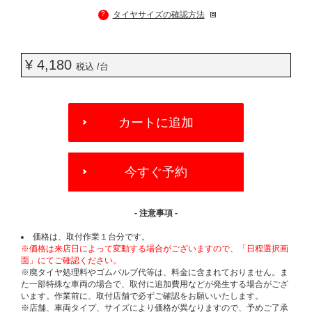
?
タイヤサイズの確認方法
¥ 4,180
税込 /台
ADD
TO
カートに追加
CART
OPTIONS
今すぐ予約
- 注意事項 -
価格は、取付作業１台分です。
※価格は来店日によって変動する場合がございますので、「日程選択画
面」にてご確認ください。
※廃タイヤ処理料やゴムバルブ代等は、料金に含まれておりません。ま
た一部特殊な車両の場合で、取付に追加費用などが発生する場合がござ
います。作業前に、取付店舗で必ずご確認をお願いいたします。
※店舗、車両タイプ、サイズにより価格が異なりますので、予めご了承