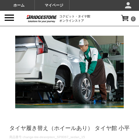
ホーム
マイページ
コクピット・タイヤ館
0
オンラインストア
IMAGES
タイヤ履き替え（ホイールあり） タイヤ館 小平
DETAILS
商品番号
change-tire-desorption_SP9067_sedan_15