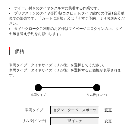
ホイール付きのタイヤをクルマに装着する作業です。
ブリヂストンのタイヤ専門店(コクピット/タイヤ館)での作業1台分単
位での販売です。「カートに追加」又は「今すぐ予約」よりお進みくだ
さい。
タイヤクロークご利用のお客様はマイページにログインの上、タイ
ヤ履き替え予約をお願いします。
価格
VARIATIONS
車両タイプ、タイヤサイズ（リム径）を選択してください。
車両タイプ、タイヤサイズ（リム径）を選択すると価格が表示されま
す。
車両タイプ
リム径(インチ)
車両タイプ
セダン・クーペ・スポーツ
変更
リム径(インチ)
15インチ
変更