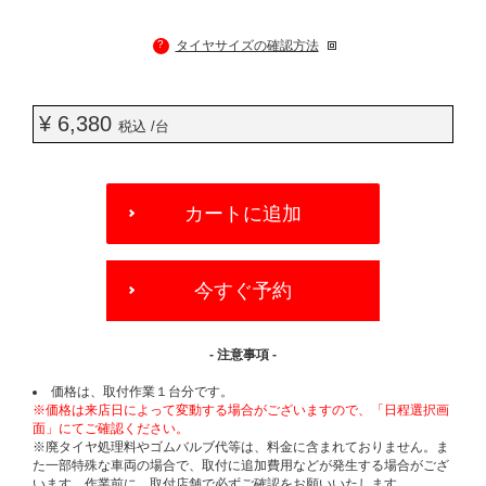
?
タイヤサイズの確認方法
¥ 6,380
税込 /台
ADD
TO
カートに追加
CART
OPTIONS
今すぐ予約
- 注意事項 -
価格は、取付作業１台分です。
※価格は来店日によって変動する場合がございますので、「日程選択画
面」にてご確認ください。
※廃タイヤ処理料やゴムバルブ代等は、料金に含まれておりません。ま
た一部特殊な車両の場合で、取付に追加費用などが発生する場合がござ
います。作業前に、取付店舗で必ずご確認をお願いいたします。