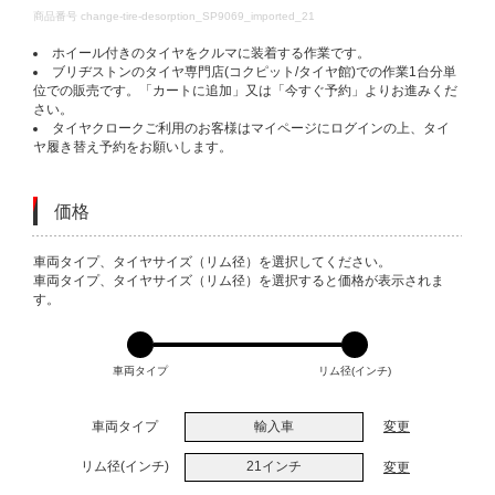
DETAILS
商品番号
change-tire-desorption_SP9069_imported_21
ホイール付きのタイヤをクルマに装着する作業です。
ブリヂストンのタイヤ専門店(コクピット/タイヤ館)での作業1台分単
位での販売です。「カートに追加」又は「今すぐ予約」よりお進みくだ
さい。
タイヤクロークご利用のお客様はマイページにログインの上、タイ
ヤ履き替え予約をお願いします。
価格
VARIATIONS
車両タイプ、タイヤサイズ（リム径）を選択してください。
車両タイプ、タイヤサイズ（リム径）を選択すると価格が表示されま
す。
車両タイプ
リム径(インチ)
車両タイプ
輸入車
変更
リム径(インチ)
21インチ
変更