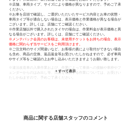
※店舗、車両タイプ、サイズにより価格が異なりますので、予めご了承
ください。
※お車を店頭で確認し、ご選択いただいたサービス内容とお車の状態・
車両タイプ等が適合しない場合は、表示価格と作業価格が異なる場合が
ございます。詳しくは、店舗にてご確認ください。
※作業店舗以外で購入されたタイヤの場合は、作業料金が表示価格と異
なる場合がございます。詳しくは、店舗にてご確認ください。
※メンテパック会員のお客様は、未使用チケットをお持ちの場合、表示
価格に関わらず当サービスをご利用頂けます。
※ご注文時のサイズ間違いなど、お客様の責により取付ができない場合
も含め、商品の交換、返品返金等お受けいたしかねますので、必ず車両
やサイズ等をご確認の上お申し込みいただきますようお願い致します。
※違法改造車の入庫作業および、作業によって車体への接触や車枠やフ
ェンダーからのはみ出し等、法規を逸脱する作業については、お受けい
たしかねますので、予めご了承ください。
※輸入車や一部希少車種等には対応できない場合もございます。
※おクルマの状態(作業の安全性を確保できない場合など含め)によって
は、ご来店当日であっても、作業をお断りさせて頂く場合もございま
す。
ADDITIONAL
INFORMATION
商品に関する店舗スタッフのコメント