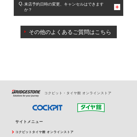
複数サービスのご予約は可能です。
来店予約日時の変更、キャンセルはできます
か？
一部の商品・サービスの組み合わせに限り、同時にご予約が
出来ないものもございます。
ご来店予約日の3営業日前までマイページからの予約
日変更が可能です。
その他のよくあるご質問はこちら
ご来店予約日の3営業日前を過ぎている場合のご予約
の日時変更につきましては、直接ご予約の店舗まで
お問合せください。
また、やむを得ない事由によりご予約のキャンセル
をご希望の際は、直接ご予約いただいた店舗へご連
絡ください。
コクピット・タイヤ館 オンラインストア
サイトメニュー
コクピットタイヤ館 オンラインストア