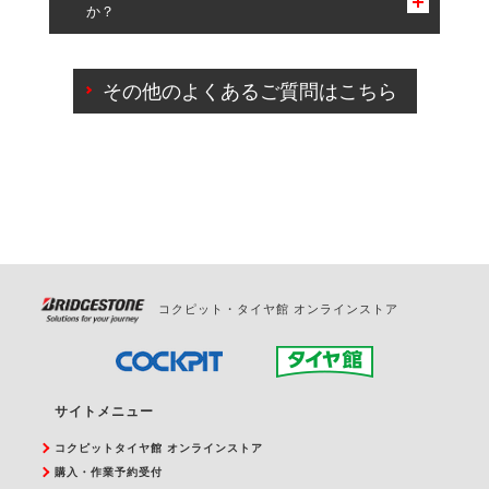
か？
一部の商品・サービスの組み合わせに限り、同時にご予約が
出来ないものもございます。
ご来店予約日の3営業日前までマイページからの予約
日変更が可能です。
その他のよくあるご質問はこちら
ご来店予約日の3営業日前を過ぎている場合のご予約
の日時変更につきましては、直接ご予約の店舗まで
お問合せください。
また、やむを得ない事由によりご予約のキャンセル
をご希望の際は、直接ご予約いただいた店舗へご連
絡ください。
コクピット・タイヤ館 オンラインストア
サイトメニュー
コクピットタイヤ館 オンラインストア
購入・作業予約受付