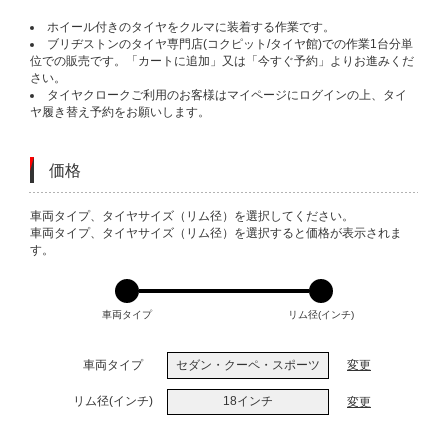
ホイール付きのタイヤをクルマに装着する作業です。
ブリヂストンのタイヤ専門店(コクピット/タイヤ館)での作業1台分単
位での販売です。「カートに追加」又は「今すぐ予約」よりお進みくだ
さい。
タイヤクロークご利用のお客様はマイページにログインの上、タイ
ヤ履き替え予約をお願いします。
価格
VARIATIONS
車両タイプ、タイヤサイズ（リム径）を選択してください。
車両タイプ、タイヤサイズ（リム径）を選択すると価格が表示されま
す。
車両タイプ
リム径(インチ)
車両タイプ
セダン・クーペ・スポーツ
変更
リム径(インチ)
18インチ
変更