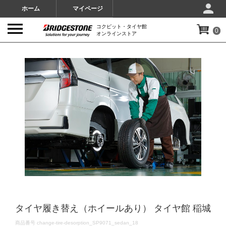
ホーム
マイページ
コクピット・タイヤ館
0
オンラインストア
IMAGES
タイヤ履き替え（ホイールあり） タイヤ館 稲城
DETAILS
商品番号
change-tire-desorption_SP9071_sedan_18