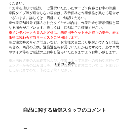
ください。
※お車を店頭で確認し、ご選択いただいたサービス内容とお車の状態・
車両タイプ等が適合しない場合は、表示価格と作業価格が異なる場合が
ございます。詳しくは、店舗にてご確認ください。
※作業店舗以外で購入されたタイヤの場合は、作業料金が表示価格と異
なる場合がございます。詳しくは、店舗にてご確認ください。
※メンテパック会員のお客様は、未使用チケットをお持ちの場合、表示
価格に関わらず当サービスをご利用頂けます。
※ご注文時のサイズ間違いなど、お客様の責により取付ができない場合
も含め、商品の交換、返品返金等お受けいたしかねますので、必ず車両
やサイズ等をご確認の上お申し込みいただきますようお願い致します。
※違法改造車の入庫作業および、作業によって車体への接触や車枠やフ
ェンダーからのはみ出し等、法規を逸脱する作業については、お受けい
たしかねますので、予めご了承ください。
※輸入車や一部希少車種等には対応できない場合もございます。
※おクルマの状態(作業の安全性を確保できない場合など含め)によって
は、ご来店当日であっても、作業をお断りさせて頂く場合もございま
す。
ADDITIONAL
INFORMATION
商品に関する店舗スタッフのコメント