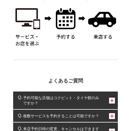
よくあるご質問
予約可能な店舗はコクピット・タイヤ館のみ
ですか？
コクピット・タイヤ館のみとなります。
複数サービスを予約することは可能ですか？
複数サービスのご予約は可能です。
来店予約日時の変更、キャンセルはできます