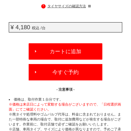
?
タイヤサイズの確認方法
¥ 4,180
税込 /台
ADD
TO
カートに追加
CART
OPTIONS
今すぐ予約
- 注意事項 -
価格は、取付作業１台分です。
※価格は来店日によって変動する場合がございますので、「日程選択画
面」にてご確認ください。
※廃タイヤ処理料やゴムバルブ代等は、料金に含まれておりません。ま
た一部特殊な車両の場合で、取付に追加費用などが発生する場合がござ
います。作業前に、取付店舗で必ずご確認をお願いいたします。
※店舗、車両タイプ、サイズにより価格が異なりますので、予めご了承