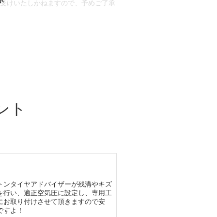
お受けいたしかねますので、予めご了承
合もございます。
場合など含め)によっては、ご来店当日
ざいます。
ント
トンタイヤアドバイザーが残溝やキズ
を行い、適正空気圧に設定し、専用工
にお取り付けさせて頂きますので安
ですよ！