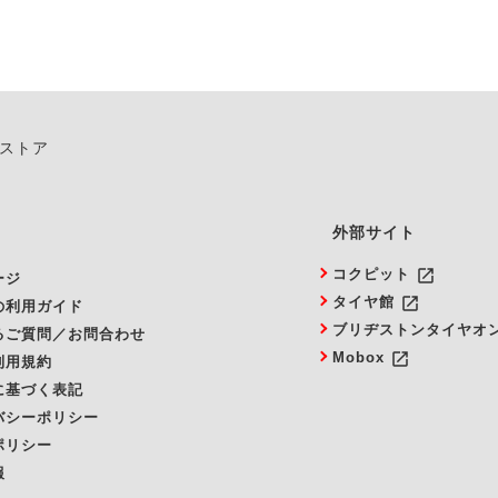
ンストア
外部サイト
launch
コクピット
ージ
launch
タイヤ館
の利用ガイド
ブリヂストンタイヤオ
るご質問／お問合わせ
launch
Mobox
利用規約
に基づく表記
バシーポリシー
ポリシー
報