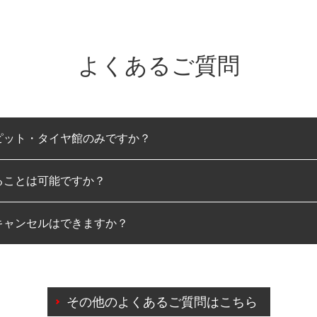
よくあるご質問
ピット・タイヤ館のみですか？
ることは可能ですか？
のみとなります。
キャンセルはできますか？
は可能です。
わせに限り、同時にご予約が出来ないものもございます。
日前までマイページからの予約日変更が可能です。
日前を過ぎている場合のご予約の日時変更につきましては、直
その他のよくあるご質問はこちら
由によりご予約のキャンセルをご希望の際は、直接ご予約いた