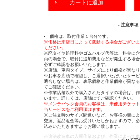
カートに追加
TO
CART
OPTIONS
- 注意事項 
価格は、取付作業１台分です。
※価格は来店日によって変動する場合がござい
ください。
※廃タイヤ処理料やゴムバルブ代等は、料金に
両の場合で、取付に追加費用などが発生する場
必ずご確認をお願いいたします。
※店舗、車両タイプ、サイズにより価格が異な
※お車を店頭で確認し、ご選択いただいたサー
適合しない場合は、表示価格と作業価格が異な
てご確認ください。
※作業店舗以外で購入されたタイヤの場合は、
います。詳しくは、店舗にてご確認ください。
※メンテパック会員のお客様は、未使用チケッ
当サービスをご利用頂けます。
※ご注文時のサイズ間違いなど、お客様の責に
交換、返品返金等お受けいたしかねますので、
込みいただきますようお願い致します。
※違法改造車の入庫作業および、作業によって