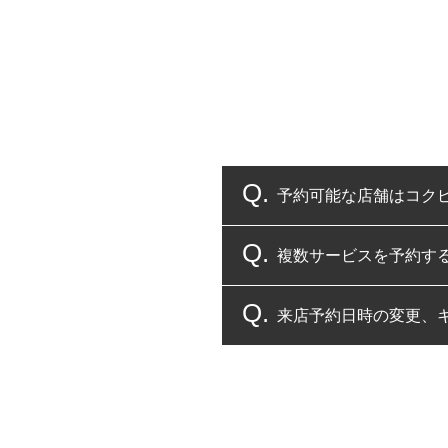
予約可能な店舗はコク
複数サービスを予約す
コクピット・タイヤ館
来店予約日時の変更、
複数サービスのご予約
一部の商品・サービスの組み合
ご来店予約日の3営業
ご来店予約日の3営業
ください。
また、やむを得ない事