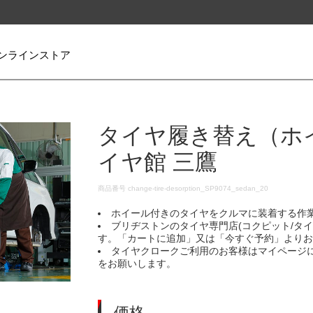
ンラインストア
タイヤ履き替え（ホ
イヤ館 三鷹
DETAILS
商品番号
change-tire-desorption_SP9074_sedan_20
ホイール付きのタイヤをクルマに装着する作
ブリヂストンのタイヤ専門店(コクピット/タ
す。「カートに追加」又は「今すぐ予約」より
タイヤクロークご利用のお客様はマイページ
をお願いします。
価格