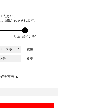
てください。
ると価格が表示されます。
リム径(インチ)
ペ・スポーツ
変更
インチ
変更
の確認方法