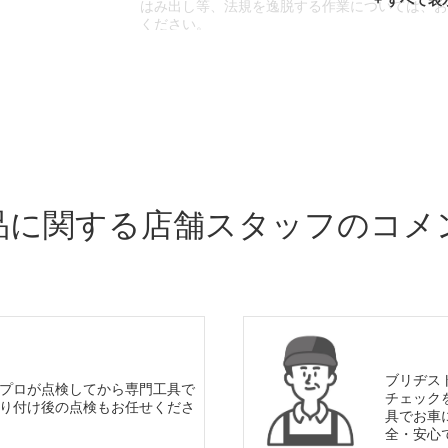
はみ出し等、法規を逸脱する作業については、
ください。
※輸入車や一部希少車種等には対応できない場
※おクルマの状態(作業の安全性を確保できない
であっても、作業をお断りさせて頂く場合もご
品に関する店舗スタッフのコメ
ブリヂス
プロが点検してから専門工具で
チェック
り付け後の点検もお任せくださ
具でお車
全・安心