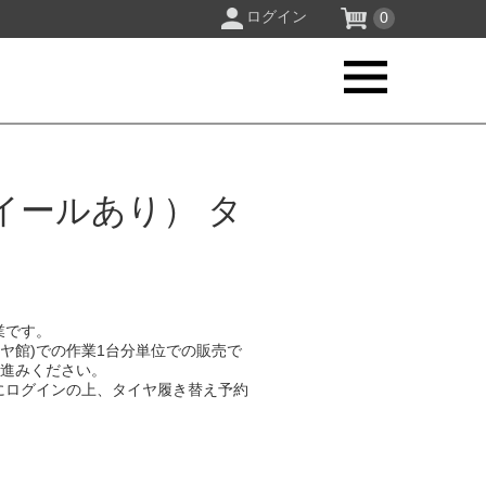
ログイン
0
イールあり） タ
業です。
イヤ館)での作業1台分単位での販売で
お進みください。
にログインの上、タイヤ履き替え予約