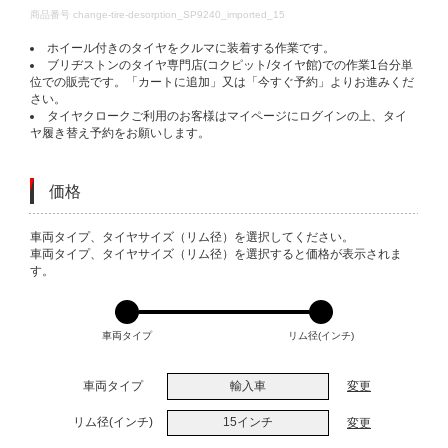
DETAILS
商品番号
change-tire-desorption_SP9240_imported_15
ホイール付きのタイヤをクルマに装着する作業です。
ブリヂストンのタイヤ専門店(コクピット/タイヤ館)での作業1台分単
位での販売です。「カートに追加」又は「今すぐ予約」よりお進みくだ
さい。
タイヤクロークご利用のお客様はマイページにログインの上、タイ
ヤ履き替え予約をお願いします。
価格
VARIATIONS
車両タイプ、タイヤサイズ（リム径）を選択してください。
車両タイプ、タイヤサイズ（リム径）を選択すると価格が表示されま
す。
車両タイプ
リム径(インチ)
車両タイプ
輸入車
変更
リム径(インチ)
15インチ
変更