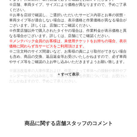
※店舗、車両タイプ、サイズにより価格が異なりますので、予めご了承
ください。
※お車を店頭で確認し、ご選択いただいたサービス内容とお車の状態・
車両タイプ等が適合しない場合は、表示価格と作業価格が異なる場合が
ございます。詳しくは、店舗にてご確認ください。
※作業店舗以外で購入されたタイヤの場合は、作業料金が表示価格と異
なる場合がございます。詳しくは、店舗にてご確認ください。
※メンテパック会員のお客様は、未使用チケットをお持ちの場合、表示
価格に関わらず当サービスをご利用頂けます。
※ご注文時のサイズ間違いなど、お客様の責により取付ができない場合
も含め、商品の交換、返品返金等お受けいたしかねますので、必ず車両
やサイズ等をご確認の上お申し込みいただきますようお願い致します。
※違法改造車の入庫作業および、作業によって車体への接触や車枠やフ
ェンダーからのはみ出し等、法規を逸脱する作業については、お受けい
たしかねますので、予めご了承ください。
※輸入車や一部希少車種等には対応できない場合もございます。
※おクルマの状態(作業の安全性を確保できない場合など含め)によって
は、ご来店当日であっても、作業をお断りさせて頂く場合もございま
す。
ADDITIONAL
INFORMATION
商品に関する店舗スタッフのコメント