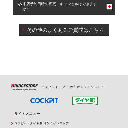
複数サービスのご予約は可能です。
来店予約日時の変更、キャンセルはできます
か？
一部の商品・サービスの組み合わせに限り、同時にご予約が
出来ないものもございます。
ご来店予約日の3営業日前までマイページからの予約
日変更が可能です。
その他のよくあるご質問はこちら
ご来店予約日の3営業日前を過ぎている場合のご予約
の日時変更につきましては、直接ご予約の店舗まで
お問合せください。
また、やむを得ない事由によりご予約のキャンセル
をご希望の際は、直接ご予約いただいた店舗へご連
絡ください。
コクピット・タイヤ館 オンラインストア
サイトメニュー
コクピットタイヤ館 オンラインストア