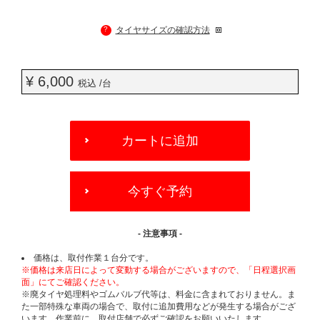
?
タイヤサイズの確認方法
¥ 6,000
税込 /台
ADD
TO
カートに追加
CART
OPTIONS
今すぐ予約
- 注意事項 -
価格は、取付作業１台分です。
※価格は来店日によって変動する場合がございますので、「日程選択画
面」にてご確認ください。
※廃タイヤ処理料やゴムバルブ代等は、料金に含まれておりません。ま
た一部特殊な車両の場合で、取付に追加費用などが発生する場合がござ
います。作業前に、取付店舗で必ずご確認をお願いいたします。