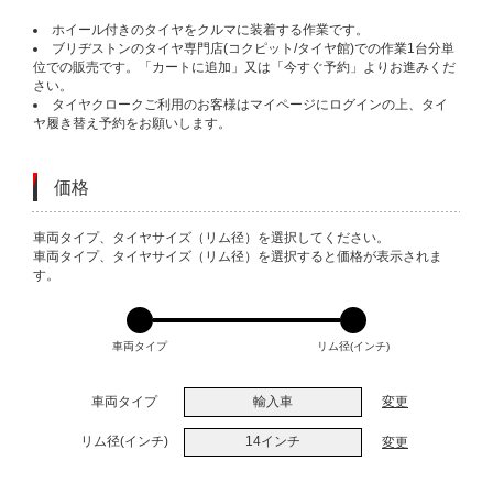
ホイール付きのタイヤをクルマに装着する作業です。
ブリヂストンのタイヤ専門店(コクピット/タイヤ館)での作業1台分単
位での販売です。「カートに追加」又は「今すぐ予約」よりお進みくだ
さい。
タイヤクロークご利用のお客様はマイページにログインの上、タイ
ヤ履き替え予約をお願いします。
価格
VARIATIONS
車両タイプ、タイヤサイズ（リム径）を選択してください。
車両タイプ、タイヤサイズ（リム径）を選択すると価格が表示されま
す。
車両タイプ
リム径(インチ)
車両タイプ
輸入車
変更
リム径(インチ)
14インチ
変更