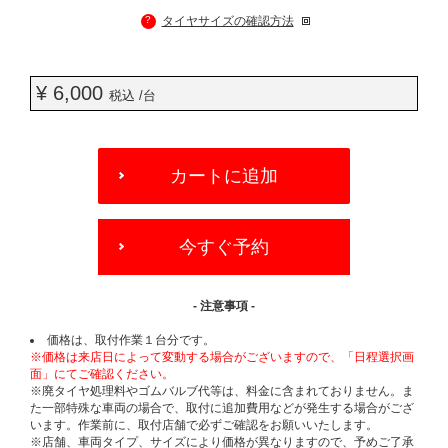
?
タイヤサイズの確認方法
¥ 6,000
税込 /台
ADD
TO
カートに追加
CART
OPTIONS
今すぐ予約
- 注意事項 -
価格は、取付作業１台分です。
※価格は来店日によって変動する場合がございますので、「日程選択画
面」にてご確認ください。
※廃タイヤ処理料やゴムバルブ代等は、料金に含まれておりません。ま
た一部特殊な車両の場合で、取付に追加費用などが発生する場合がござ
います。作業前に、取付店舗で必ずご確認をお願いいたします。
※店舗、車両タイプ、サイズにより価格が異なりますので、予めご了承