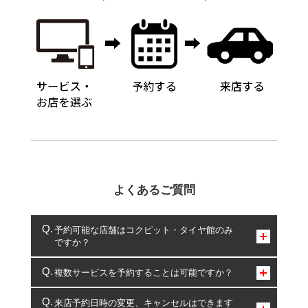
よくあるご質問
予約可能な店舗はコクピット・タイヤ館のみ
ですか？
コクピット・タイヤ館のみとなります。
複数サービスを予約することは可能ですか？
複数サービスのご予約は可能です。
来店予約日時の変更、キャンセルはできます