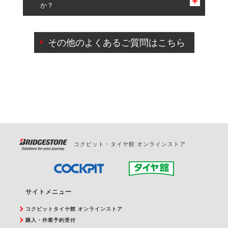
か？
一部の商品・サービスの組み合わせに限り、同時にご予約が
出来ないものもございます。
ご来店予約日の3営業日前までマイページからの予約
日変更が可能です。
その他のよくあるご質問はこちら
ご来店予約日の3営業日前を過ぎている場合のご予約
の日時変更につきましては、直接ご予約の店舗まで
お問合せください。
また、やむを得ない事由によりご予約のキャンセル
をご希望の際は、直接ご予約いただいた店舗へご連
絡ください。
コクピット・タイヤ館 オンラインストア
サイトメニュー
コクピットタイヤ館 オンラインストア
購入・作業予約受付