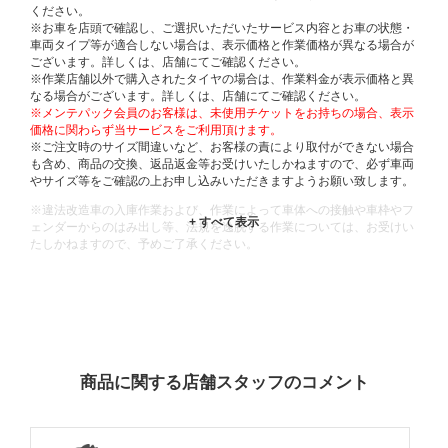
ください。
※お車を店頭で確認し、ご選択いただいたサービス内容とお車の状態・
車両タイプ等が適合しない場合は、表示価格と作業価格が異なる場合が
ございます。詳しくは、店舗にてご確認ください。
※作業店舗以外で購入されたタイヤの場合は、作業料金が表示価格と異
なる場合がございます。詳しくは、店舗にてご確認ください。
※メンテパック会員のお客様は、未使用チケットをお持ちの場合、表示
価格に関わらず当サービスをご利用頂けます。
※ご注文時のサイズ間違いなど、お客様の責により取付ができない場合
も含め、商品の交換、返品返金等お受けいたしかねますので、必ず車両
やサイズ等をご確認の上お申し込みいただきますようお願い致します。
※違法改造車の入庫作業および、作業によって車体への接触や車枠やフ
ェンダーからのはみ出し等、法規を逸脱する作業については、お受けい
たしかねますので、予めご了承ください。
※輸入車や一部希少車種等には対応できない場合もございます。
※おクルマの状態(作業の安全性を確保できない場合など含め)によって
は、ご来店当日であっても、作業をお断りさせて頂く場合もございま
す。
ADDITIONAL
INFORMATION
商品に関する店舗スタッフのコメント