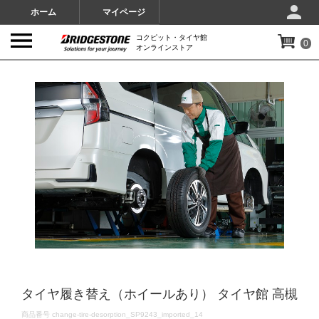
ホーム
マイページ
コクピット・タイヤ館
0
オンラインストア
IMAGES
タイヤ履き替え（ホイールあり） タイヤ館 高槻
DETAILS
商品番号
change-tire-desorption_SP9243_imported_14