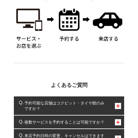
よくあるご質問
予約可能な店舗はコクピット・タイヤ館のみ
ですか？
コクピット・タイヤ館のみとなります。
複数サービスを予約することは可能ですか？
複数サービスのご予約は可能です。
来店予約日時の変更、キャンセルはできます