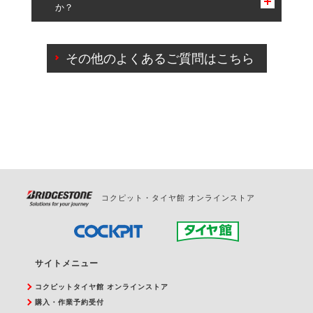
か？
一部の商品・サービスの組み合わせに限り、同時にご予約が
出来ないものもございます。
ご来店予約日の3営業日前までマイページからの予約
日変更が可能です。
その他のよくあるご質問はこちら
ご来店予約日の3営業日前を過ぎている場合のご予約
の日時変更につきましては、直接ご予約の店舗まで
お問合せください。
また、やむを得ない事由によりご予約のキャンセル
をご希望の際は、直接ご予約いただいた店舗へご連
絡ください。
コクピット・タイヤ館 オンラインストア
サイトメニュー
コクピットタイヤ館 オンラインストア
購入・作業予約受付