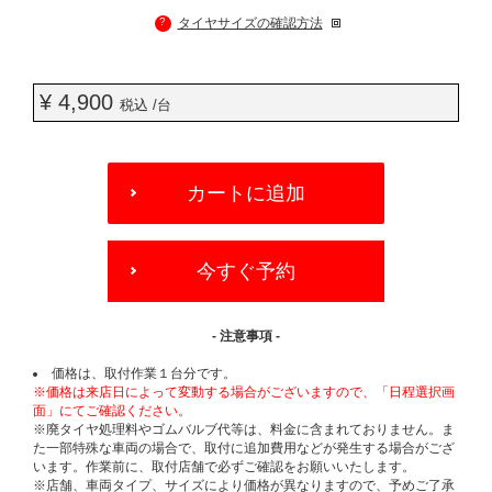
?
タイヤサイズの確認方法
¥ 4,900
税込 /台
ADD
TO
カートに追加
CART
OPTIONS
今すぐ予約
- 注意事項 -
価格は、取付作業１台分です。
※価格は来店日によって変動する場合がございますので、「日程選択画
面」にてご確認ください。
※廃タイヤ処理料やゴムバルブ代等は、料金に含まれておりません。ま
た一部特殊な車両の場合で、取付に追加費用などが発生する場合がござ
います。作業前に、取付店舗で必ずご確認をお願いいたします。
※店舗、車両タイプ、サイズにより価格が異なりますので、予めご了承