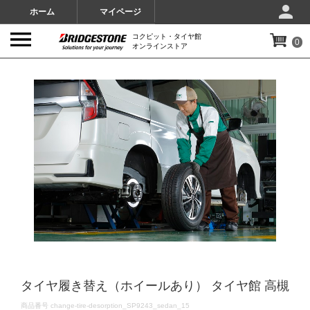
ホーム
マイページ
コクピット・タイヤ館
0
オンラインストア
IMAGES
タイヤ履き替え（ホイールあり） タイヤ館 高槻
DETAILS
商品番号
change-tire-desorption_SP9243_sedan_15