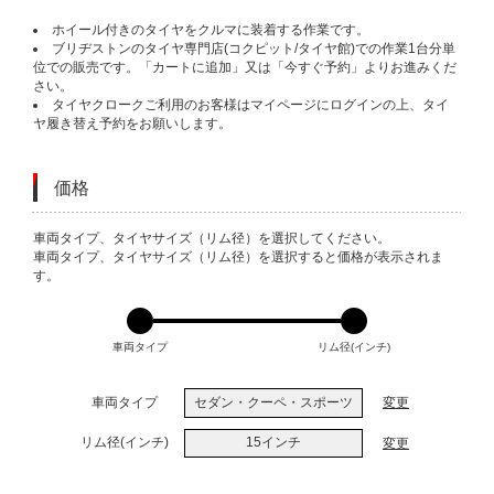
ホイール付きのタイヤをクルマに装着する作業です。
ブリヂストンのタイヤ専門店(コクピット/タイヤ館)での作業1台分単
位での販売です。「カートに追加」又は「今すぐ予約」よりお進みくだ
さい。
タイヤクロークご利用のお客様はマイページにログインの上、タイ
ヤ履き替え予約をお願いします。
価格
VARIATIONS
車両タイプ、タイヤサイズ（リム径）を選択してください。
車両タイプ、タイヤサイズ（リム径）を選択すると価格が表示されま
す。
車両タイプ
リム径(インチ)
車両タイプ
セダン・クーペ・スポーツ
変更
リム径(インチ)
15インチ
変更