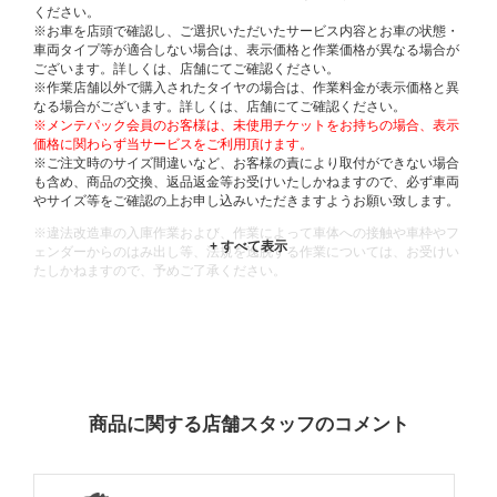
ください。
※お車を店頭で確認し、ご選択いただいたサービス内容とお車の状態・
車両タイプ等が適合しない場合は、表示価格と作業価格が異なる場合が
ございます。詳しくは、店舗にてご確認ください。
※作業店舗以外で購入されたタイヤの場合は、作業料金が表示価格と異
なる場合がございます。詳しくは、店舗にてご確認ください。
※メンテパック会員のお客様は、未使用チケットをお持ちの場合、表示
価格に関わらず当サービスをご利用頂けます。
※ご注文時のサイズ間違いなど、お客様の責により取付ができない場合
も含め、商品の交換、返品返金等お受けいたしかねますので、必ず車両
やサイズ等をご確認の上お申し込みいただきますようお願い致します。
※違法改造車の入庫作業および、作業によって車体への接触や車枠やフ
ェンダーからのはみ出し等、法規を逸脱する作業については、お受けい
たしかねますので、予めご了承ください。
※輸入車や一部希少車種等には対応できない場合もございます。
※おクルマの状態(作業の安全性を確保できない場合など含め)によって
は、ご来店当日であっても、作業をお断りさせて頂く場合もございま
す。
ADDITIONAL
INFORMATION
商品に関する店舗スタッフのコメント