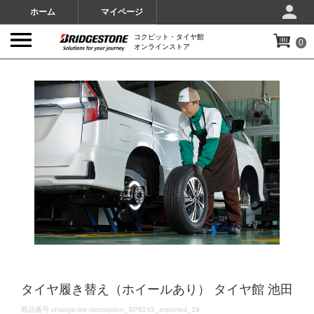
ホーム
マイページ
コクピット・タイヤ館
0
オンラインストア
IMAGES
タイヤ履き替え（ホイールあり） タイヤ館 池田
DETAILS
商品番号
change-tire-desorption_SP9245_imported_19