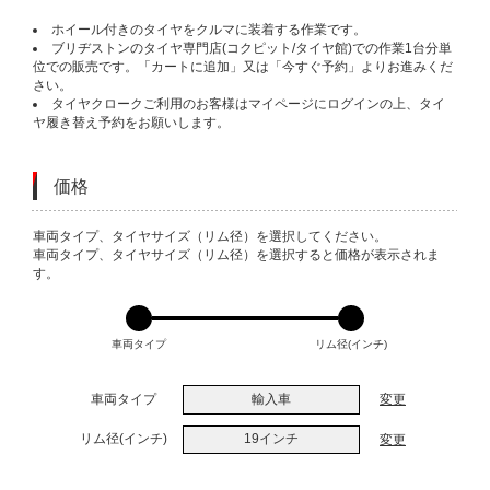
ホイール付きのタイヤをクルマに装着する作業です。
ブリヂストンのタイヤ専門店(コクピット/タイヤ館)での作業1台分単
位での販売です。「カートに追加」又は「今すぐ予約」よりお進みくだ
さい。
タイヤクロークご利用のお客様はマイページにログインの上、タイ
ヤ履き替え予約をお願いします。
価格
VARIATIONS
車両タイプ、タイヤサイズ（リム径）を選択してください。
車両タイプ、タイヤサイズ（リム径）を選択すると価格が表示されま
す。
車両タイプ
リム径(インチ)
車両タイプ
輸入車
変更
リム径(インチ)
19インチ
変更