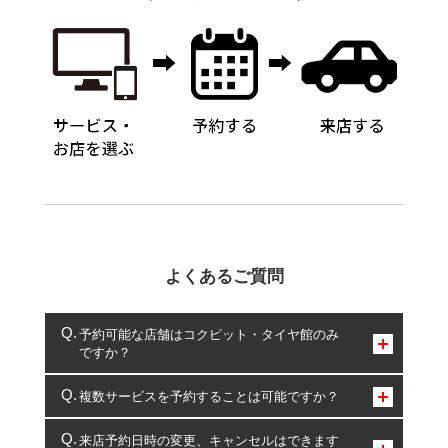
よくあるご質問
予約可能な店舗はコクピット・タイヤ館のみ
ですか？
コクピット・タイヤ館のみとなります。
複数サービスを予約することは可能ですか？
複数サービスのご予約は可能です。
来店予約日時の変更、キャンセルはできます