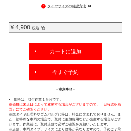
?
タイヤサイズの確認方法
¥ 4,900
税込 /台
ADD
TO
カートに追加
CART
OPTIONS
今すぐ予約
- 注意事項 -
価格は、取付作業１台分です。
※価格は来店日によって変動する場合がございますので、「日程選択画
面」にてご確認ください。
※廃タイヤ処理料やゴムバルブ代等は、料金に含まれておりません。ま
た一部特殊な車両の場合で、取付に追加費用などが発生する場合がござ
います。作業前に、取付店舗で必ずご確認をお願いいたします。
※店舗、車両タイプ、サイズにより価格が異なりますので、予めご了承