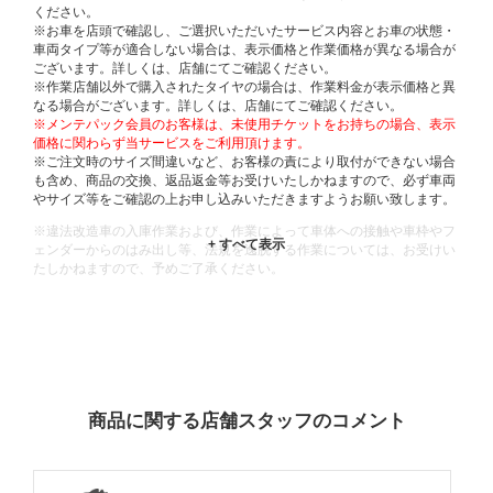
ください。
※お車を店頭で確認し、ご選択いただいたサービス内容とお車の状態・
車両タイプ等が適合しない場合は、表示価格と作業価格が異なる場合が
ございます。詳しくは、店舗にてご確認ください。
※作業店舗以外で購入されたタイヤの場合は、作業料金が表示価格と異
なる場合がございます。詳しくは、店舗にてご確認ください。
※メンテパック会員のお客様は、未使用チケットをお持ちの場合、表示
価格に関わらず当サービスをご利用頂けます。
※ご注文時のサイズ間違いなど、お客様の責により取付ができない場合
も含め、商品の交換、返品返金等お受けいたしかねますので、必ず車両
やサイズ等をご確認の上お申し込みいただきますようお願い致します。
※違法改造車の入庫作業および、作業によって車体への接触や車枠やフ
ェンダーからのはみ出し等、法規を逸脱する作業については、お受けい
たしかねますので、予めご了承ください。
※輸入車や一部希少車種等には対応できない場合もございます。
※おクルマの状態(作業の安全性を確保できない場合など含め)によって
は、ご来店当日であっても、作業をお断りさせて頂く場合もございま
す。
ADDITIONAL
INFORMATION
商品に関する店舗スタッフのコメント