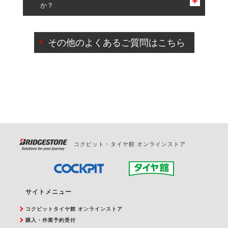
か？
一部の商品・サービスの組み合わせに限り、同時にご予約が
出来ないものもございます。
ご来店予約日の3営業日前までマイページからの予約
日変更が可能です。
その他のよくあるご質問はこちら
ご来店予約日の3営業日前を過ぎている場合のご予約
の日時変更につきましては、直接ご予約の店舗まで
お問合せください。
また、やむを得ない事由によりご予約のキャンセル
をご希望の際は、直接ご予約いただいた店舗へご連
絡ください。
コクピット・タイヤ館 オンラインストア
サイトメニュー
コクピットタイヤ館 オンラインストア
購入・作業予約受付