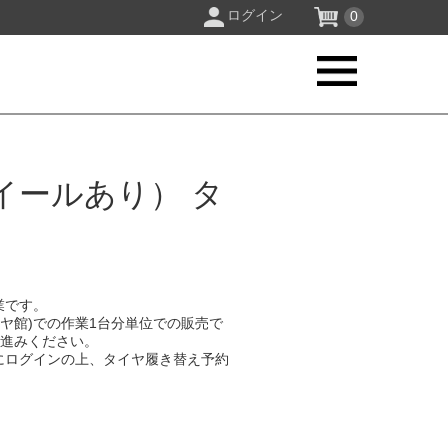
ログイン
0
イールあり） タ
業です。
イヤ館)での作業1台分単位での販売で
お進みください。
にログインの上、タイヤ履き替え予約