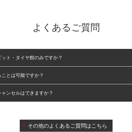
よくあるご質問
ピット・タイヤ館のみですか？
ることは可能ですか？
のみとなります。
キャンセルはできますか？
は可能です。
わせに限り、同時にご予約が出来ないものもございます。
日前までマイページからの予約日変更が可能です。
日前を過ぎている場合のご予約の日時変更につきましては、直
その他のよくあるご質問はこちら
由によりご予約のキャンセルをご希望の際は、直接ご予約いた