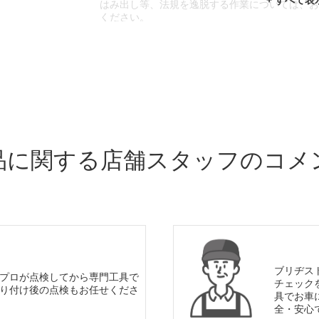
はみ出し等、法規を逸脱する作業については、
ください。
※輸入車や一部希少車種等には対応できない場
※おクルマの状態(作業の安全性を確保できない
であっても、作業をお断りさせて頂く場合もご
品に関する店舗スタッフのコメ
ブリヂス
プロが点検してから専門工具で
チェック
り付け後の点検もお任せくださ
具でお車
全・安心