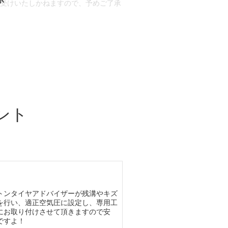
お受けいたしかねますので、予めご了承
合もございます。
場合など含め)によっては、ご来店当日
ざいます。
ント
トンタイヤアドバイザーが残溝やキズ
を行い、適正空気圧に設定し、専用工
にお取り付けさせて頂きますので安
ですよ！