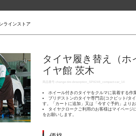
ンラインストア
タイヤ履き替え（ホ
イヤ館 茨木
DETAILS
商品番号
change-tire-desorption_SP9246_compact-car_14
ホイール付きのタイヤをクルマに装着する作
ブリヂストンのタイヤ専門店(コクピット/タ
す。「カートに追加」又は「今すぐ予約」より
タイヤクロークご利用のお客様はマイページ
をお願いします。
価格