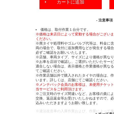
カートに追加
TO
CART
OPTIONS
- 注意事項 
価格は、取付作業１台分です。
※価格は来店日によって変動する場合がござい
ください。
※廃タイヤ処理料やゴムバルブ代等は、料金に
両の場合で、取付に追加費用などが発生する場
必ずご確認をお願いいたします。
※店舗、車両タイプ、サイズにより価格が異な
※お車を店頭で確認し、ご選択いただいたサー
適合しない場合は、表示価格と作業価格が異な
てご確認ください。
※作業店舗以外で購入されたタイヤの場合は、
います。詳しくは、店舗にてご確認ください。
※メンテパック会員のお客様は、未使用チケッ
当サービスをご利用頂けます。
※ご注文時のサイズ間違いなど、お客様の責に
交換、返品返金等お受けいたしかねますので、
込みいただきますようお願い致します。
※違法改造車の入庫作業および、作業によって