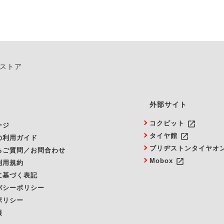
ンストア
外部サイト
launch
コクピット
ージ
launch
タイヤ館
の利用ガイド
ブリヂストンタイヤオ
るご質問／お問合わせ
launch
Mobox
利用規約
に基づく表記
バシーポリシー
ポリシー
報