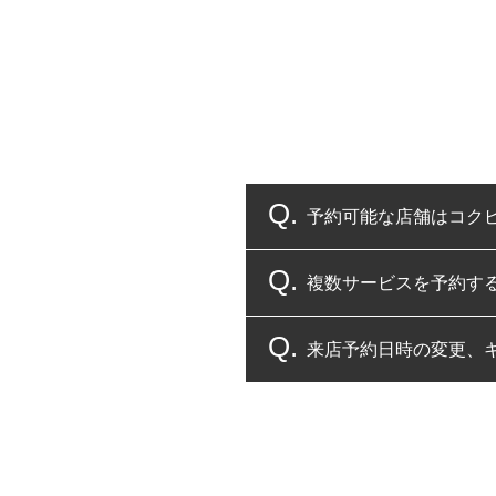
予約可能な店舗はコク
複数サービスを予約す
コクピット・タイヤ館
来店予約日時の変更、
複数サービスのご予約
一部の商品・サービスの組み合
ご来店予約日の3営業
ご来店予約日の3営業
ください。
また、やむを得ない事