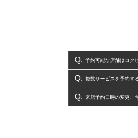
予約可能な店舗はコク
複数サービスを予約す
コクピット・タイヤ館
来店予約日時の変更、
複数サービスのご予約
一部の商品・サービスの組み合
ご来店予約日の3営業
ご来店予約日の3営業
ください。
また、やむを得ない事