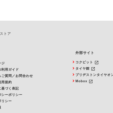
ンストア
外部サイト
launch
コクピット
ージ
launch
タイヤ館
の利用ガイド
ブリヂストンタイヤオ
るご質問／お問合わせ
launch
Mobox
利用規約
に基づく表記
バシーポリシー
ポリシー
報