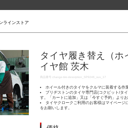
ンラインストア
タイヤ履き替え（ホ
イヤ館 茨木
DETAILS
商品番号
change-tire-desorption_SP9246_suv_17
ホイール付きのタイヤをクルマに装着する作
ブリヂストンのタイヤ専門店(コクピット/タ
す。「カートに追加」又は「今すぐ予約」より
タイヤクロークご利用のお客様はマイページ
をお願いします。
価格