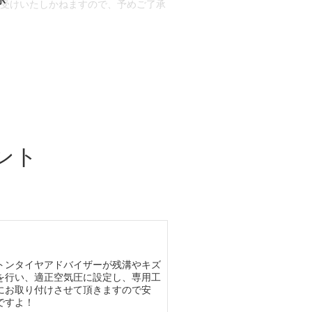
お受けいたしかねますので、予めご了承
合もございます。
場合など含め)によっては、ご来店当日
ざいます。
ント
トンタイヤアドバイザーが残溝やキズ
を行い、適正空気圧に設定し、専用工
にお取り付けさせて頂きますので安
ですよ！