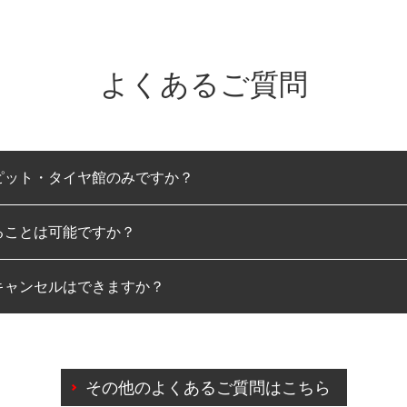
よくあるご質問
ピット・タイヤ館のみですか？
ることは可能ですか？
のみとなります。
キャンセルはできますか？
は可能です。
わせに限り、同時にご予約が出来ないものもございます。
日前までマイページからの予約日変更が可能です。
日前を過ぎている場合のご予約の日時変更につきましては、直
その他のよくあるご質問はこちら
由によりご予約のキャンセルをご希望の際は、直接ご予約いた