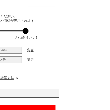
てください。
ると価格が表示されます。
リム径(インチ)
4×4
変更
インチ
変更
の確認方法