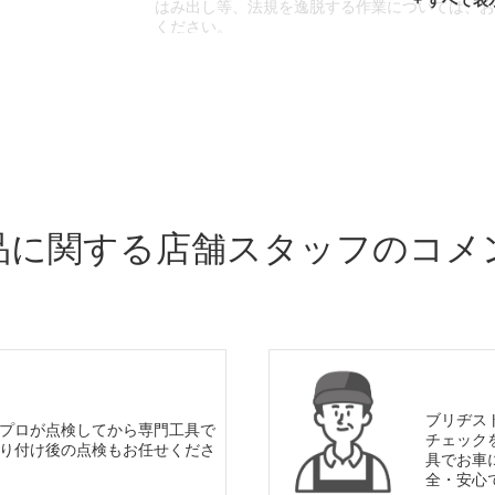
はみ出し等、法規を逸脱する作業については、
ください。
※輸入車や一部希少車種等には対応できない場
※おクルマの状態(作業の安全性を確保できない
であっても、作業をお断りさせて頂く場合もご
品に関する店舗スタッフのコメ
ブリヂス
プロが点検してから専門工具で
チェック
り付け後の点検もお任せくださ
具でお車
全・安心