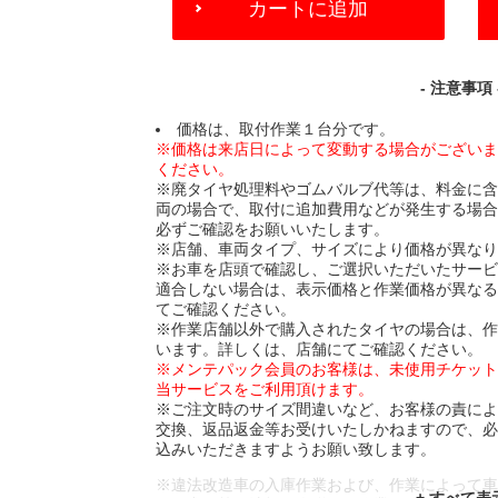
カートに追加
TO
CART
OPTIONS
- 注意事項 
価格は、取付作業１台分です。
※価格は来店日によって変動する場合がござい
ください。
※廃タイヤ処理料やゴムバルブ代等は、料金に
両の場合で、取付に追加費用などが発生する場
必ずご確認をお願いいたします。
※店舗、車両タイプ、サイズにより価格が異な
※お車を店頭で確認し、ご選択いただいたサー
適合しない場合は、表示価格と作業価格が異な
てご確認ください。
※作業店舗以外で購入されたタイヤの場合は、
います。詳しくは、店舗にてご確認ください。
※メンテパック会員のお客様は、未使用チケッ
当サービスをご利用頂けます。
※ご注文時のサイズ間違いなど、お客様の責に
交換、返品返金等お受けいたしかねますので、
込みいただきますようお願い致します。
※違法改造車の入庫作業および、作業によって