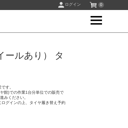
ログイン
0
イールあり） タ
業です。
イヤ館)での作業1台分単位での販売で
お進みください。
にログインの上、タイヤ履き替え予約