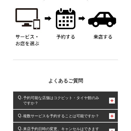
よくあるご質問
予約可能な店舗はコクピット・タイヤ館のみ
ですか？
コクピット・タイヤ館のみとなります。
複数サービスを予約することは可能ですか？
複数サービスのご予約は可能です。
来店予約日時の変更、キャンセルはできます