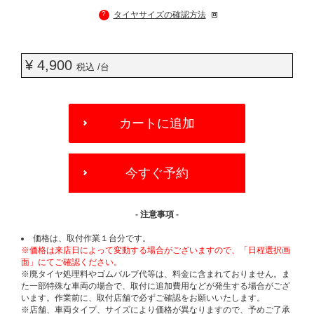
?
タイヤサイズの確認方法
¥ 4,900
税込 /台
ADD
TO
カートに追加
CART
OPTIONS
今すぐ予約
- 注意事項 -
価格は、取付作業１台分です。
※価格は来店日によって変動する場合がございますので、「日程選択画
面」にてご確認ください。
※廃タイヤ処理料やゴムバルブ代等は、料金に含まれておりません。ま
た一部特殊な車両の場合で、取付に追加費用などが発生する場合がござ
います。作業前に、取付店舗で必ずご確認をお願いいたします。
※店舗、車両タイプ、サイズにより価格が異なりますので、予めご了承