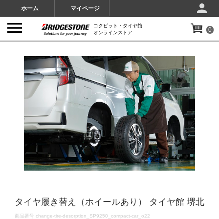
ホーム
マイページ
コクピット・タイヤ館
0
オンラインストア
IMAGES
タイヤ履き替え（ホイールあり） タイヤ館 堺北
DETAILS
商品番号
change-tire-desorption_SP9250_compact-car_o22