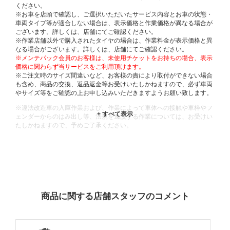
ください。
※お車を店頭で確認し、ご選択いただいたサービス内容とお車の状態・
車両タイプ等が適合しない場合は、表示価格と作業価格が異なる場合が
ございます。詳しくは、店舗にてご確認ください。
※作業店舗以外で購入されたタイヤの場合は、作業料金が表示価格と異
なる場合がございます。詳しくは、店舗にてご確認ください。
※メンテパック会員のお客様は、未使用チケットをお持ちの場合、表示
価格に関わらず当サービスをご利用頂けます。
※ご注文時のサイズ間違いなど、お客様の責により取付ができない場合
も含め、商品の交換、返品返金等お受けいたしかねますので、必ず車両
やサイズ等をご確認の上お申し込みいただきますようお願い致します。
※違法改造車の入庫作業および、作業によって車体への接触や車枠やフ
ェンダーからのはみ出し等、法規を逸脱する作業については、お受けい
たしかねますので、予めご了承ください。
※輸入車や一部希少車種等には対応できない場合もございます。
※おクルマの状態(作業の安全性を確保できない場合など含め)によって
は、ご来店当日であっても、作業をお断りさせて頂く場合もございま
す。
ADDITIONAL
INFORMATION
商品に関する店舗スタッフのコメント