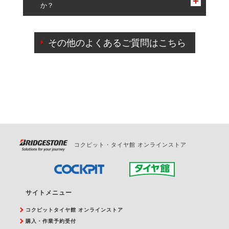
か？
一部の商品・サービスの組み合わせに限り、同時にご予約が
出来ないものもございます。
ご来店予約日の3営業日前までマイページからの予約
日変更が可能です。
その他のよくあるご質問はこちら
ご来店予約日の3営業日前を過ぎている場合のご予約
の日時変更につきましては、直接ご予約の店舗まで
お問合せください。
また、やむを得ない事由によりご予約のキャンセル
をご希望の際は、直接ご予約いただいた店舗へご連
絡ください。
コクピット・タイヤ館 オンラインストア
サイトメニュー
コクピットタイヤ館 オンラインストア
購入・作業予約受付