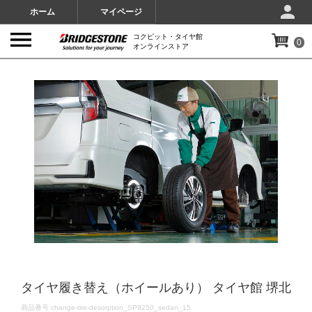
ホーム
マイページ
コクピット・タイヤ館
0
オンラインストア
IMAGES
タイヤ履き替え（ホイールあり） タイヤ館 堺北
DETAILS
商品番号
change-tire-desorption_SP9250_sedan_15