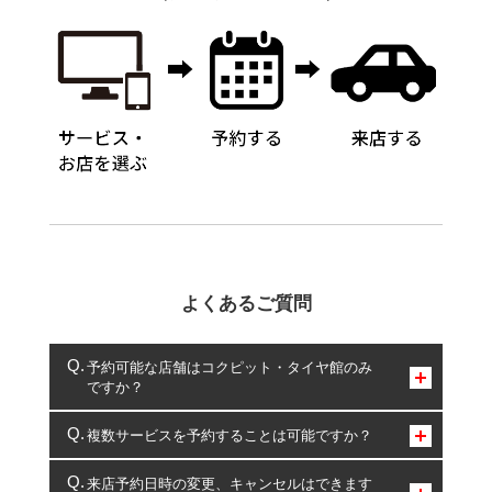
よくあるご質問
予約可能な店舗はコクピット・タイヤ館のみ
ですか？
コクピット・タイヤ館のみとなります。
複数サービスを予約することは可能ですか？
複数サービスのご予約は可能です。
来店予約日時の変更、キャンセルはできます