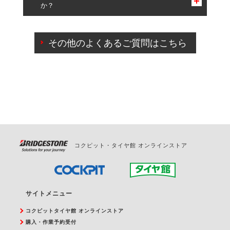
か？
一部の商品・サービスの組み合わせに限り、同時にご予約が
出来ないものもございます。
ご来店予約日の3営業日前までマイページからの予約
日変更が可能です。
その他のよくあるご質問はこちら
ご来店予約日の3営業日前を過ぎている場合のご予約
の日時変更につきましては、直接ご予約の店舗まで
お問合せください。
また、やむを得ない事由によりご予約のキャンセル
をご希望の際は、直接ご予約いただいた店舗へご連
絡ください。
コクピット・タイヤ館 オンラインストア
サイトメニュー
コクピットタイヤ館 オンラインストア
購入・作業予約受付