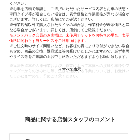
ください。
※お車を店頭で確認し、ご選択いただいたサービス内容とお車の状態・
車両タイプ等が適合しない場合は、表示価格と作業価格が異なる場合が
ございます。詳しくは、店舗にてご確認ください。
※作業店舗以外で購入されたタイヤの場合は、作業料金が表示価格と異
なる場合がございます。詳しくは、店舗にてご確認ください。
※メンテパック会員のお客様は、未使用チケットをお持ちの場合、表示
価格に関わらず当サービスをご利用頂けます。
※ご注文時のサイズ間違いなど、お客様の責により取付ができない場合
も含め、商品の交換、返品返金等お受けいたしかねますので、必ず車両
やサイズ等をご確認の上お申し込みいただきますようお願い致します。
※違法改造車の入庫作業および、作業によって車体への接触や車枠やフ
ェンダーからのはみ出し等、法規を逸脱する作業については、お受けい
たしかねますので、予めご了承ください。
※輸入車や一部希少車種等には対応できない場合もございます。
※おクルマの状態(作業の安全性を確保できない場合など含め)によって
は、ご来店当日であっても、作業をお断りさせて頂く場合もございま
す。
ADDITIONAL
INFORMATION
商品に関する店舗スタッフのコメント