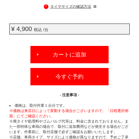
?
タイヤサイズの確認方法
¥ 4,900
税込 /台
ADD
TO
カートに追加
CART
OPTIONS
今すぐ予約
- 注意事項 -
価格は、取付作業１台分です。
※価格は来店日によって変動する場合がございますので、「日程選択画
面」にてご確認ください。
※廃タイヤ処理料やゴムバルブ代等は、料金に含まれておりません。ま
た一部特殊な車両の場合で、取付に追加費用などが発生する場合がござ
います。作業前に、取付店舗で必ずご確認をお願いいたします。
※店舗、車両タイプ、サイズにより価格が異なりますので、予めご了承