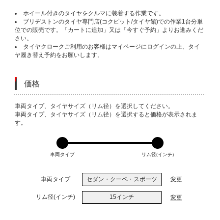
ホイール付きのタイヤをクルマに装着する作業です。
ブリヂストンのタイヤ専門店(コクピット/タイヤ館)での作業1台分単
位での販売です。「カートに追加」又は「今すぐ予約」よりお進みくだ
さい。
タイヤクロークご利用のお客様はマイページにログインの上、タイ
ヤ履き替え予約をお願いします。
価格
VARIATIONS
車両タイプ、タイヤサイズ（リム径）を選択してください。
車両タイプ、タイヤサイズ（リム径）を選択すると価格が表示されま
す。
車両タイプ
リム径(インチ)
車両タイプ
セダン・クーペ・スポーツ
変更
リム径(インチ)
15インチ
変更