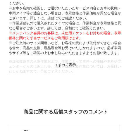
ください。
※お車を店頭で確認し、ご選択いただいたサービス内容とお車の状態・
車両タイプ等が適合しない場合は、表示価格と作業価格が異なる場合が
ございます。詳しくは、店舗にてご確認ください。
※作業店舗以外で購入されたタイヤの場合は、作業料金が表示価格と異
なる場合がございます。詳しくは、店舗にてご確認ください。
※メンテパック会員のお客様は、未使用チケットをお持ちの場合、表示
価格に関わらず当サービスをご利用頂けます。
※ご注文時のサイズ間違いなど、お客様の責により取付ができない場合
も含め、商品の交換、返品返金等お受けいたしかねますので、必ず車両
やサイズ等をご確認の上お申し込みいただきますようお願い致します。
※違法改造車の入庫作業および、作業によって車体への接触や車枠やフ
ェンダーからのはみ出し等、法規を逸脱する作業については、お受けい
たしかねますので、予めご了承ください。
※輸入車や一部希少車種等には対応できない場合もございます。
※おクルマの状態(作業の安全性を確保できない場合など含め)によって
は、ご来店当日であっても、作業をお断りさせて頂く場合もございま
す。
ADDITIONAL
INFORMATION
商品に関する店舗スタッフのコメント