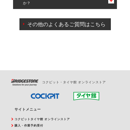
か？
一部の商品・サービスの組み合わせに限り、同時にご予約が
出来ないものもございます。
ご来店予約日の3営業日前までマイページからの予約
日変更が可能です。
その他のよくあるご質問はこちら
ご来店予約日の3営業日前を過ぎている場合のご予約
の日時変更につきましては、直接ご予約の店舗まで
お問合せください。
また、やむを得ない事由によりご予約のキャンセル
をご希望の際は、直接ご予約いただいた店舗へご連
絡ください。
コクピット・タイヤ館 オンラインストア
サイトメニュー
コクピットタイヤ館 オンラインストア
購入・作業予約受付