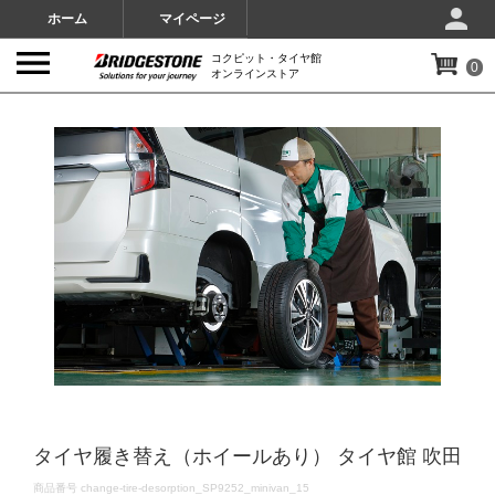
ホーム
マイページ
コクピット・タイヤ館
0
オンラインストア
IMAGES
タイヤ履き替え（ホイールあり） タイヤ館 吹田
DETAILS
商品番号
change-tire-desorption_SP9252_minivan_15