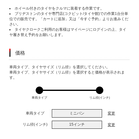
ホイール付きのタイヤをクルマに装着する作業です。
ブリヂストンのタイヤ専門店(コクピット/タイヤ館)での作業1台分単
位での販売です。「カートに追加」又は「今すぐ予約」よりお進みくだ
さい。
タイヤクロークご利用のお客様はマイページにログインの上、タイ
ヤ履き替え予約をお願いします。
価格
VARIATIONS
車両タイプ、タイヤサイズ（リム径）を選択してください。
車両タイプ、タイヤサイズ（リム径）を選択すると価格が表示されま
す。
車両タイプ
リム径(インチ)
車両タイプ
ミニバン
変更
リム径(インチ)
15インチ
変更