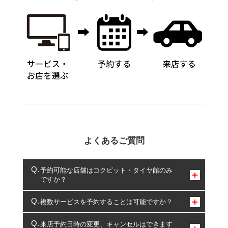
よくあるご質問
予約可能な店舗はコクピット・タイヤ館のみ
ですか？
コクピット・タイヤ館のみとなります。
複数サービスを予約することは可能ですか？
複数サービスのご予約は可能です。
来店予約日時の変更、キャンセルはできます