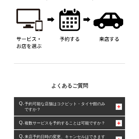
よくあるご質問
予約可能な店舗はコクピット・タイヤ館のみ
ですか？
コクピット・タイヤ館のみとなります。
複数サービスを予約することは可能ですか？
複数サービスのご予約は可能です。
来店予約日時の変更、キャンセルはできます