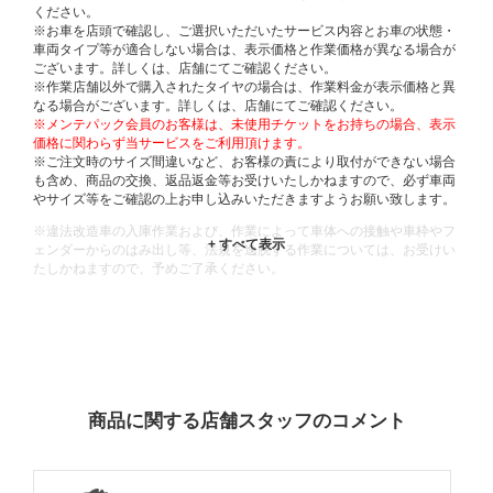
ください。
※お車を店頭で確認し、ご選択いただいたサービス内容とお車の状態・
車両タイプ等が適合しない場合は、表示価格と作業価格が異なる場合が
ございます。詳しくは、店舗にてご確認ください。
※作業店舗以外で購入されたタイヤの場合は、作業料金が表示価格と異
なる場合がございます。詳しくは、店舗にてご確認ください。
※メンテパック会員のお客様は、未使用チケットをお持ちの場合、表示
価格に関わらず当サービスをご利用頂けます。
※ご注文時のサイズ間違いなど、お客様の責により取付ができない場合
も含め、商品の交換、返品返金等お受けいたしかねますので、必ず車両
やサイズ等をご確認の上お申し込みいただきますようお願い致します。
※違法改造車の入庫作業および、作業によって車体への接触や車枠やフ
ェンダーからのはみ出し等、法規を逸脱する作業については、お受けい
たしかねますので、予めご了承ください。
※輸入車や一部希少車種等には対応できない場合もございます。
※おクルマの状態(作業の安全性を確保できない場合など含め)によって
は、ご来店当日であっても、作業をお断りさせて頂く場合もございま
す。
ADDITIONAL
INFORMATION
商品に関する店舗スタッフのコメント