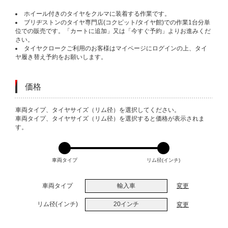
ホイール付きのタイヤをクルマに装着する作業です。
ブリヂストンのタイヤ専門店(コクピット/タイヤ館)での作業1台分単
位での販売です。「カートに追加」又は「今すぐ予約」よりお進みくだ
さい。
タイヤクロークご利用のお客様はマイページにログインの上、タイ
ヤ履き替え予約をお願いします。
価格
VARIATIONS
車両タイプ、タイヤサイズ（リム径）を選択してください。
車両タイプ、タイヤサイズ（リム径）を選択すると価格が表示されま
す。
車両タイプ
リム径(インチ)
車両タイプ
輸入車
変更
リム径(インチ)
20インチ
変更