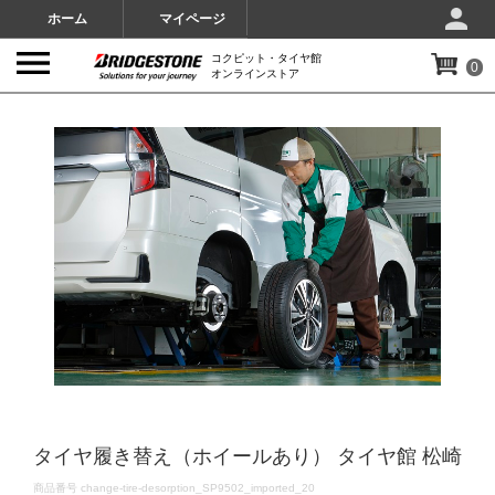
ホーム
マイページ
コクピット・タイヤ館
0
オンラインストア
IMAGES
タイヤ履き替え（ホイールあり） タイヤ館 松崎
DETAILS
商品番号
change-tire-desorption_SP9502_imported_20