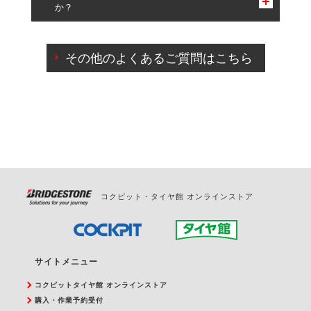
か？
一部の商品・サービスの組み合わせに限り、同時にご予約が
出来ないものもございます。
ご来店予約日の3営業日前までマイページからの予約
日変更が可能です。
その他のよくあるご質問はこちら
ご来店予約日の3営業日前を過ぎている場合のご予約
の日時変更につきましては、直接ご予約の店舗まで
お問合せください。
また、やむを得ない事由によりご予約のキャンセル
をご希望の際は、直接ご予約いただいた店舗へご連
絡ください。
コクピット・タイヤ館 オンラインストア
サイトメニュー
コクピットタイヤ館 オンラインストア
購入・作業予約受付