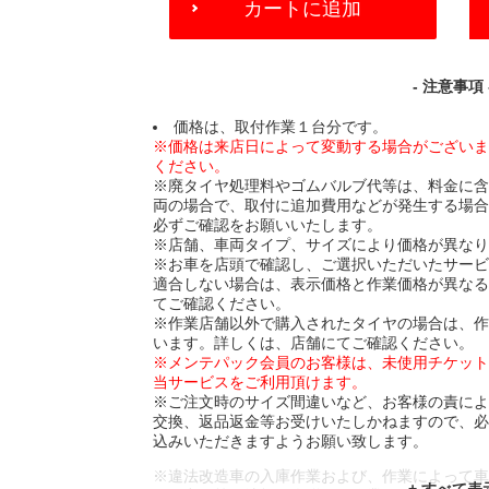
カートに追加
TO
CART
OPTIONS
- 注意事項 
価格は、取付作業１台分です。
※価格は来店日によって変動する場合がござい
ください。
※廃タイヤ処理料やゴムバルブ代等は、料金に
両の場合で、取付に追加費用などが発生する場
必ずご確認をお願いいたします。
※店舗、車両タイプ、サイズにより価格が異な
※お車を店頭で確認し、ご選択いただいたサー
適合しない場合は、表示価格と作業価格が異な
てご確認ください。
※作業店舗以外で購入されたタイヤの場合は、
います。詳しくは、店舗にてご確認ください。
※メンテパック会員のお客様は、未使用チケッ
当サービスをご利用頂けます。
※ご注文時のサイズ間違いなど、お客様の責に
交換、返品返金等お受けいたしかねますので、
込みいただきますようお願い致します。
※違法改造車の入庫作業および、作業によって