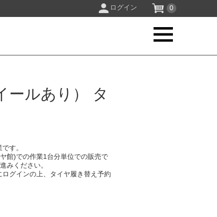
ログイン
0
イールあり） タ
業です。
イヤ館)での作業1台分単位での販売で
お進みください。
にログインの上、タイヤ履き替え予約