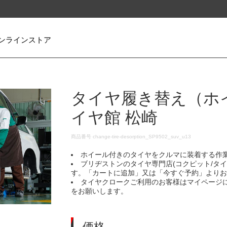
ンラインストア
タイヤ履き替え（ホ
イヤ館 松崎
DETAILS
商品番号
change-tire-desorption_SP9502_suv_u13
ホイール付きのタイヤをクルマに装着する作
ブリヂストンのタイヤ専門店(コクピット/タ
す。「カートに追加」又は「今すぐ予約」より
タイヤクロークご利用のお客様はマイページ
をお願いします。
価格