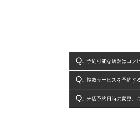
予約可能な店舗はコク
複数サービスを予約す
コクピット・タイヤ館
来店予約日時の変更、
複数サービスのご予約
一部の商品・サービスの組み合
ご来店予約日の3営業
ご来店予約日の3営業
ください。
また、やむを得ない事