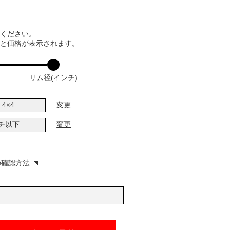
てください。
ると価格が表示されます。
リム径(インチ)
4×4
変更
ンチ以下
変更
の確認方法