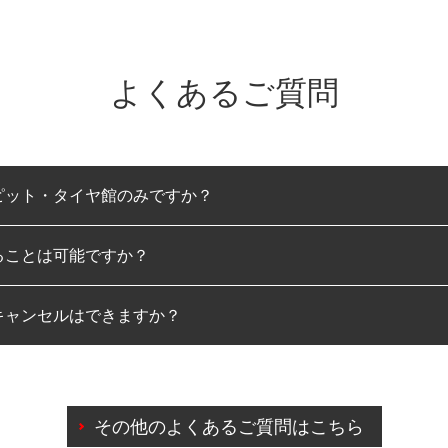
よくあるご質問
ピット・タイヤ館のみですか？
ることは可能ですか？
のみとなります。
キャンセルはできますか？
は可能です。
わせに限り、同時にご予約が出来ないものもございます。
日前までマイページからの予約日変更が可能です。
日前を過ぎている場合のご予約の日時変更につきましては、直
その他のよくあるご質問はこちら
由によりご予約のキャンセルをご希望の際は、直接ご予約いた