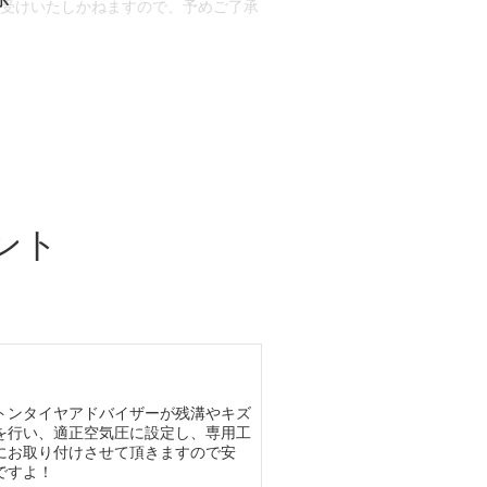
お受けいたしかねますので、予めご了承
合もございます。
場合など含め)によっては、ご来店当日
ざいます。
ント
トンタイヤアドバイザーが残溝やキズ
を行い、適正空気圧に設定し、専用工
にお取り付けさせて頂きますので安
ですよ！