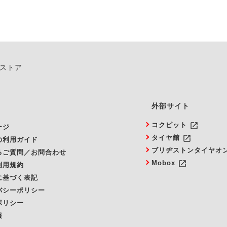
ンストア
外部サイト
launch
コクピット
ージ
launch
タイヤ館
の利用ガイド
ブリヂストンタイヤオ
るご質問／お問合わせ
launch
Mobox
利用規約
に基づく表記
バシーポリシー
ポリシー
報