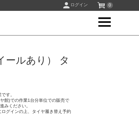
ログイン
0
イールあり） タ
業です。
イヤ館)での作業1台分単位での販売で
お進みください。
にログインの上、タイヤ履き替え予約