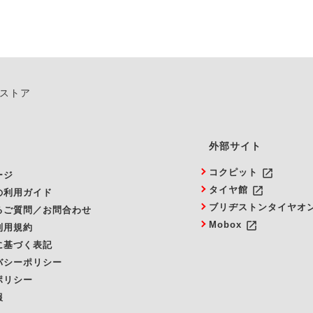
ンストア
外部サイト
launch
コクピット
ージ
launch
タイヤ館
の利用ガイド
ブリヂストンタイヤオ
るご質問／お問合わせ
launch
Mobox
利用規約
に基づく表記
バシーポリシー
ポリシー
報