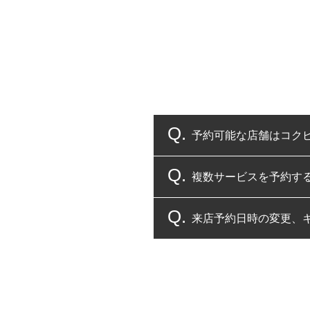
予約可能な店舗はコク
複数サービスを予約す
コクピット・タイヤ館
来店予約日時の変更、
複数サービスのご予約
一部の商品・サービスの組み合
ご来店予約日の3営業
ご来店予約日の3営業
ください。
また、やむを得ない事