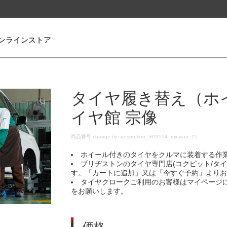
ンラインストア
タイヤ履き替え（ホ
イヤ館 宗像
DETAILS
商品番号
change-tire-desorption_SP9504_minivan_15
ホイール付きのタイヤをクルマに装着する作
ブリヂストンのタイヤ専門店(コクピット/タ
す。「カートに追加」又は「今すぐ予約」より
タイヤクロークご利用のお客様はマイページ
をお願いします。
価格