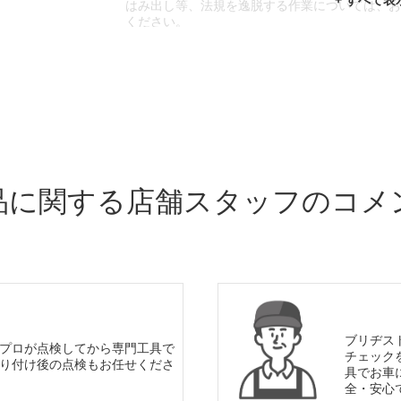
はみ出し等、法規を逸脱する作業については、
ください。
※輸入車や一部希少車種等には対応できない場
※おクルマの状態(作業の安全性を確保できない
であっても、作業をお断りさせて頂く場合もご
品に関する店舗スタッフのコメ
ブリヂス
プロが点検してから専門工具で
チェック
り付け後の点検もお任せくださ
具でお車
全・安心