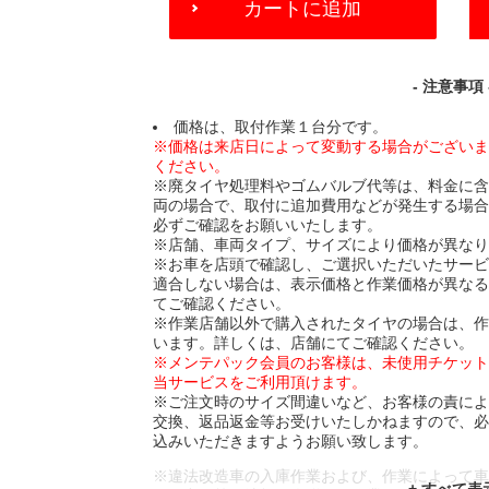
カートに追加
TO
CART
OPTIONS
- 注意事項 
価格は、取付作業１台分です。
※価格は来店日によって変動する場合がござい
ください。
※廃タイヤ処理料やゴムバルブ代等は、料金に
両の場合で、取付に追加費用などが発生する場
必ずご確認をお願いいたします。
※店舗、車両タイプ、サイズにより価格が異な
※お車を店頭で確認し、ご選択いただいたサー
適合しない場合は、表示価格と作業価格が異な
てご確認ください。
※作業店舗以外で購入されたタイヤの場合は、
います。詳しくは、店舗にてご確認ください。
※メンテパック会員のお客様は、未使用チケッ
当サービスをご利用頂けます。
※ご注文時のサイズ間違いなど、お客様の責に
交換、返品返金等お受けいたしかねますので、
込みいただきますようお願い致します。
※違法改造車の入庫作業および、作業によって