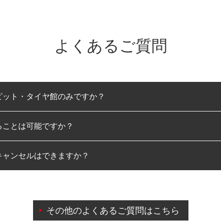
よくあるご質問
ピット・タイヤ館のみですか？
ることは可能ですか？
のみとなります。
キャンセルはできますか？
は可能です。
わせに限り、同時にご予約が出来ないものもございます。
日前までマイページからの予約日変更が可能です。
日前を過ぎている場合のご予約の日時変更につきましては、直
その他のよくあるご質問はこちら
由によりご予約のキャンセルをご希望の際は、直接ご予約いた