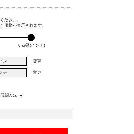
てください。
ると価格が表示されます。
リム径(インチ)
バン
変更
インチ
変更
の確認方法