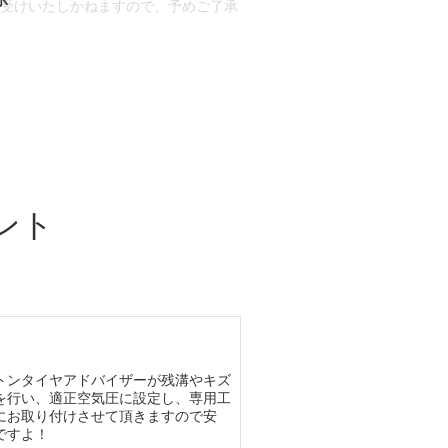
お受けいたしかねますので、予めご了承
合もございます。
場合など含め)によっては、ご来店当日
ざいます。
ント
トンタイヤアドバイザーが残溝やキズ
を行い、適正空気圧に設定し、専用工
にお取り付けさせて頂きますので安
ですよ！