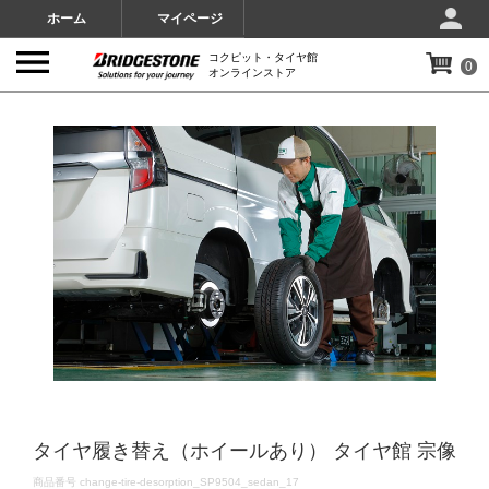
ホーム
マイページ
コクピット・タイヤ館
0
オンラインストア
IMAGES
タイヤ履き替え（ホイールあり） タイヤ館 宗像
DETAILS
商品番号
change-tire-desorption_SP9504_sedan_17