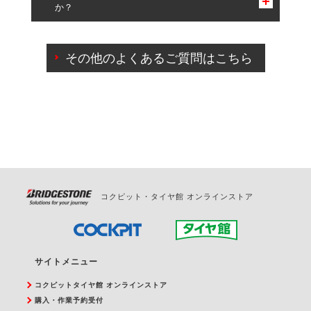
か？
一部の商品・サービスの組み合わせに限り、同時にご予約が
出来ないものもございます。
ご来店予約日の3営業日前までマイページからの予約
日変更が可能です。
その他のよくあるご質問はこちら
ご来店予約日の3営業日前を過ぎている場合のご予約
の日時変更につきましては、直接ご予約の店舗まで
お問合せください。
また、やむを得ない事由によりご予約のキャンセル
をご希望の際は、直接ご予約いただいた店舗へご連
絡ください。
コクピット・タイヤ館 オンラインストア
サイトメニュー
コクピットタイヤ館 オンラインストア
購入・作業予約受付