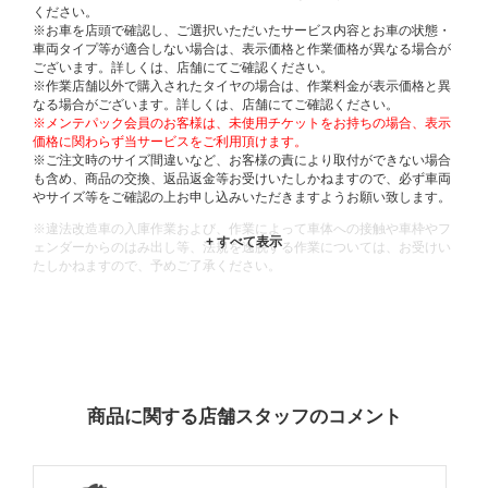
ください。
※お車を店頭で確認し、ご選択いただいたサービス内容とお車の状態・
車両タイプ等が適合しない場合は、表示価格と作業価格が異なる場合が
ございます。詳しくは、店舗にてご確認ください。
※作業店舗以外で購入されたタイヤの場合は、作業料金が表示価格と異
なる場合がございます。詳しくは、店舗にてご確認ください。
※メンテパック会員のお客様は、未使用チケットをお持ちの場合、表示
価格に関わらず当サービスをご利用頂けます。
※ご注文時のサイズ間違いなど、お客様の責により取付ができない場合
も含め、商品の交換、返品返金等お受けいたしかねますので、必ず車両
やサイズ等をご確認の上お申し込みいただきますようお願い致します。
※違法改造車の入庫作業および、作業によって車体への接触や車枠やフ
ェンダーからのはみ出し等、法規を逸脱する作業については、お受けい
たしかねますので、予めご了承ください。
※輸入車や一部希少車種等には対応できない場合もございます。
※おクルマの状態(作業の安全性を確保できない場合など含め)によって
は、ご来店当日であっても、作業をお断りさせて頂く場合もございま
す。
ADDITIONAL
INFORMATION
商品に関する店舗スタッフのコメント