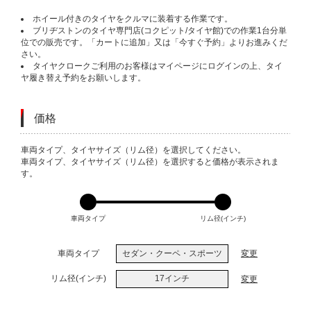
ホイール付きのタイヤをクルマに装着する作業です。
ブリヂストンのタイヤ専門店(コクピット/タイヤ館)での作業1台分単
位での販売です。「カートに追加」又は「今すぐ予約」よりお進みくだ
さい。
タイヤクロークご利用のお客様はマイページにログインの上、タイ
ヤ履き替え予約をお願いします。
価格
VARIATIONS
車両タイプ、タイヤサイズ（リム径）を選択してください。
車両タイプ、タイヤサイズ（リム径）を選択すると価格が表示されま
す。
車両タイプ
リム径(インチ)
車両タイプ
セダン・クーペ・スポーツ
変更
リム径(インチ)
17インチ
変更