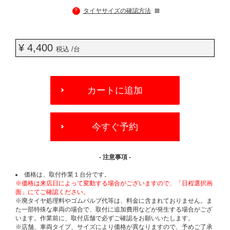
?
タイヤサイズの確認方法
¥ 4,400
税込 /台
ADD
TO
カートに追加
CART
OPTIONS
今すぐ予約
- 注意事項 -
価格は、取付作業１台分です。
※価格は来店日によって変動する場合がございますので、「日程選択画
面」にてご確認ください。
※廃タイヤ処理料やゴムバルブ代等は、料金に含まれておりません。ま
た一部特殊な車両の場合で、取付に追加費用などが発生する場合がござ
います。作業前に、取付店舗で必ずご確認をお願いいたします。
※店舗、車両タイプ、サイズにより価格が異なりますので、予めご了承