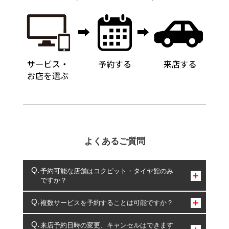
よくあるご質問
予約可能な店舗はコクピット・タイヤ館のみ
ですか？
コクピット・タイヤ館のみとなります。
複数サービスを予約することは可能ですか？
複数サービスのご予約は可能です。
来店予約日時の変更、キャンセルはできます