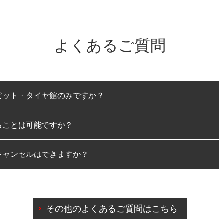
よくあるご質問
ピット・タイヤ館のみですか？
ることは可能ですか？
のみとなります。
キャンセルはできますか？
は可能です。
わせに限り、同時にご予約が出来ないものもございます。
日前までマイページからの予約日変更が可能です。
日前を過ぎている場合のご予約の日時変更につきましては、直
その他のよくあるご質問はこちら
由によりご予約のキャンセルをご希望の際は、直接ご予約いた