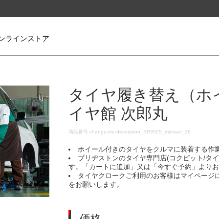
ンラインストア
タイヤ履き替え（ホ
イヤ館 次郎丸
DETAILS
商品番号
change-tire-desorption_SP9505_minivan_18
ホイール付きのタイヤをクルマに装着する作
ブリヂストンのタイヤ専門店(コクピット/タ
す。「カートに追加」又は「今すぐ予約」より
タイヤクロークご利用のお客様はマイページ
をお願いします。
価格