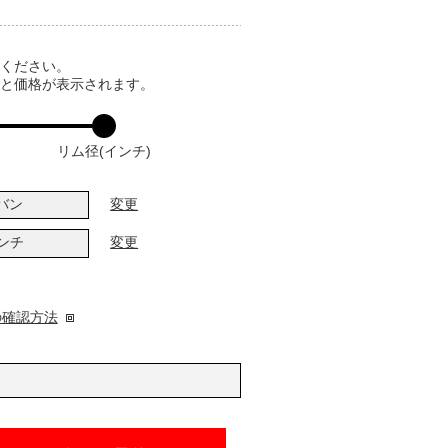
てください。
ると価格が表示されます。
リム径(インチ)
バン
変更
インチ
変更
の確認方法