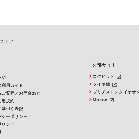
ンストア
外部サイト
launch
コクピット
ージ
launch
タイヤ館
の利用ガイド
ブリヂストンタイヤオ
るご質問／お問合わせ
launch
Mobox
利用規約
に基づく表記
バシーポリシー
ポリシー
報