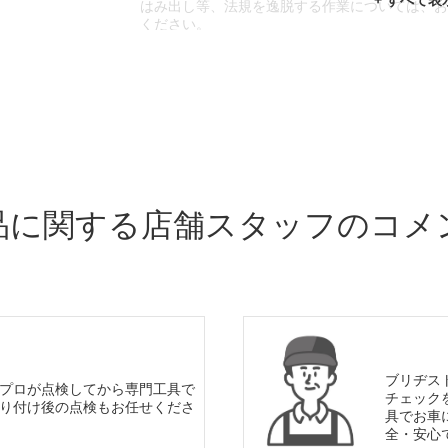
はみ出し等、法規を逸脱する作業については、
ください。
※輸入車や一部希少車種等には対応できない場
※おクルマの状態(作業の安全性を確保できない
であっても、作業をお断りさせて頂く場合もご
品に関する店舗スタッフのコメ
ブリヂス
プロが点検してから専門工具で
チェック
り付け後の点検もお任せくださ
具でお車
全・安心