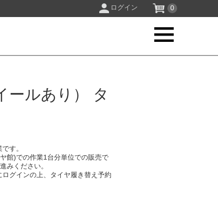
ログイン
0
イールあり） タ
業です。
イヤ館)での作業1台分単位での販売で
お進みください。
にログインの上、タイヤ履き替え予約