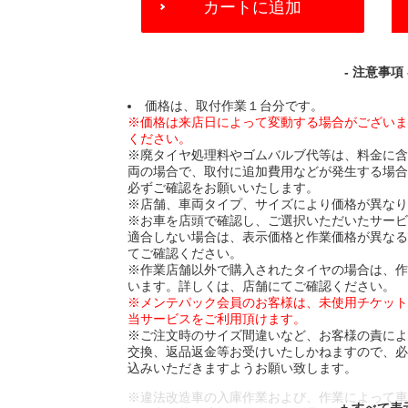
カートに追加
TO
CART
OPTIONS
- 注意事項 
価格は、取付作業１台分です。
※価格は来店日によって変動する場合がござい
ください。
※廃タイヤ処理料やゴムバルブ代等は、料金に
両の場合で、取付に追加費用などが発生する場
必ずご確認をお願いいたします。
※店舗、車両タイプ、サイズにより価格が異な
※お車を店頭で確認し、ご選択いただいたサー
適合しない場合は、表示価格と作業価格が異な
てご確認ください。
※作業店舗以外で購入されたタイヤの場合は、
います。詳しくは、店舗にてご確認ください。
※メンテパック会員のお客様は、未使用チケッ
当サービスをご利用頂けます。
※ご注文時のサイズ間違いなど、お客様の責に
交換、返品返金等お受けいたしかねますので、
込みいただきますようお願い致します。
※違法改造車の入庫作業および、作業によって