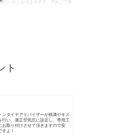
お受けいたしかねますので、予めご了承
合もございます。
場合など含め)によっては、ご来店当日
ざいます。
ント
トンタイヤアドバイザーが残溝やキズ
を行い、適正空気圧に設定し、専用工
にお取り付けさせて頂きますので安
ですよ！