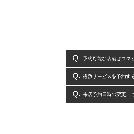
予約可能な店舗はコク
複数サービスを予約す
コクピット・タイヤ館
来店予約日時の変更、
複数サービスのご予約
一部の商品・サービスの組み合
ご来店予約日の3営業
ご来店予約日の3営業
ください。
また、やむを得ない事