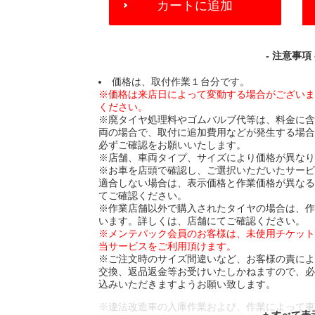
カートに追加
TO
CART
OPTIONS
- 注意事項 
価格は、取付作業１台分です。
※価格は来店日によって変動する場合がござい
ください。
※廃タイヤ処理料やゴムバルブ代等は、料金に
両の場合で、取付に追加費用などが発生する場
必ずご確認をお願いいたします。
※店舗、車両タイプ、サイズにより価格が異な
※お車を店頭で確認し、ご選択いただいたサー
適合しない場合は、表示価格と作業価格が異な
てご確認ください。
※作業店舗以外で購入されたタイヤの場合は、
います。詳しくは、店舗にてご確認ください。
※メンテパック会員のお客様は、未使用チケッ
当サービスをご利用頂けます。
※ご注文時のサイズ間違いなど、お客様の責に
交換、返品返金等お受けいたしかねますので、
込みいただきますようお願い致します。
※違法改造車の入庫作業および、作業によって