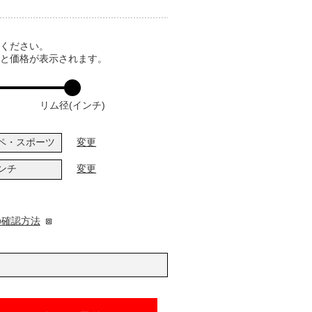
てください。
ると価格が表示されます。
リム径(インチ)
ペ・スポーツ
変更
インチ
変更
の確認方法