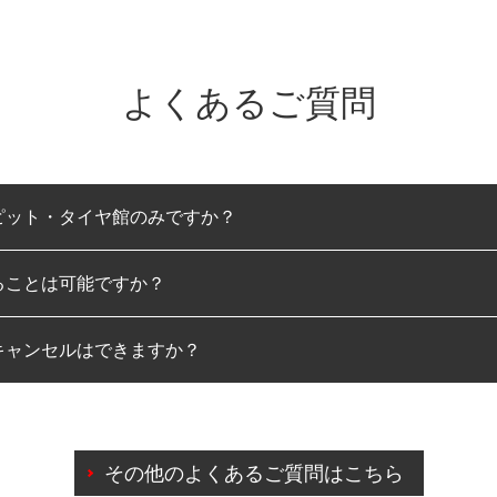
よくあるご質問
ピット・タイヤ館のみですか？
ることは可能ですか？
のみとなります。
キャンセルはできますか？
は可能です。
わせに限り、同時にご予約が出来ないものもございます。
日前までマイページからの予約日変更が可能です。
日前を過ぎている場合のご予約の日時変更につきましては、直
その他のよくあるご質問はこちら
由によりご予約のキャンセルをご希望の際は、直接ご予約いた