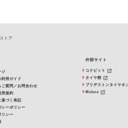
ンストア
外部サイト
launch
コクピット
ージ
launch
タイヤ館
の利用ガイド
ブリヂストンタイヤオ
るご質問／お問合わせ
launch
Mobox
利用規約
に基づく表記
バシーポリシー
ポリシー
報