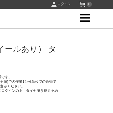
ログイン
0
イールあり） タ
業です。
イヤ館)での作業1台分単位での販売で
お進みください。
にログインの上、タイヤ履き替え予約