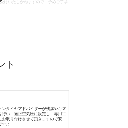
お受けいたしかねますので、予めご了承
合もございます。
場合など含め)によっては、ご来店当日
ざいます。
ント
トンタイヤアドバイザーが残溝やキズ
を行い、適正空気圧に設定し、専用工
にお取り付けさせて頂きますので安
ですよ！