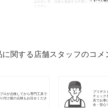
はみ出し等、法規を逸脱する作業については、
ください。
※輸入車や一部希少車種等には対応できない場
※おクルマの状態(作業の安全性を確保できない
であっても、作業をお断りさせて頂く場合もご
品に関する店舗スタッフのコメ
ブリヂス
プロが点検してから専門工具で
チェック
り付け後の点検もお任せくださ
具でお車
全・安心