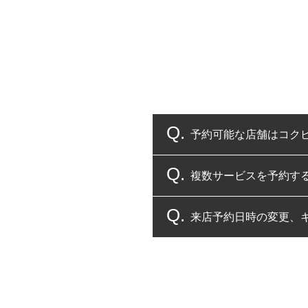
予約可能な店舗はコク
複数サービスを予約す
コクピット・タイヤ館
来店予約日時の変更、
複数サービスのご予約
一部の商品・サービスの組み合
ご来店予約日の3営業
ご来店予約日の3営業
ください。
また、やむを得ない事