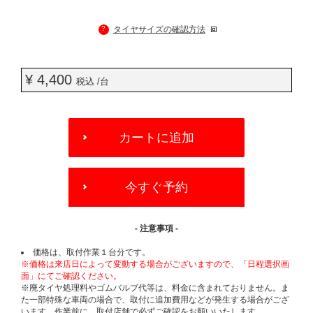
?
タイヤサイズの確認方法
¥ 4,400
税込 /台
ADD
TO
カートに追加
CART
OPTIONS
今すぐ予約
- 注意事項 -
価格は、取付作業１台分です。
※価格は来店日によって変動する場合がございますので、「日程選択画
面」にてご確認ください。
※廃タイヤ処理料やゴムバルブ代等は、料金に含まれておりません。ま
た一部特殊な車両の場合で、取付に追加費用などが発生する場合がござ
います。作業前に、取付店舗で必ずご確認をお願いいたします。