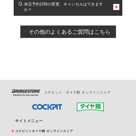
複数サービスのご予約は可能です。
来店予約日時の変更、キャンセルはできます
か？
一部の商品・サービスの組み合わせに限り、同時にご予約が
出来ないものもございます。
ご来店予約日の3営業日前までマイページからの予約
日変更が可能です。
その他のよくあるご質問はこちら
ご来店予約日の3営業日前を過ぎている場合のご予約
の日時変更につきましては、直接ご予約の店舗まで
お問合せください。
また、やむを得ない事由によりご予約のキャンセル
をご希望の際は、直接ご予約いただいた店舗へご連
絡ください。
コクピット・タイヤ館 オンラインストア
サイトメニュー
コクピットタイヤ館 オンラインストア