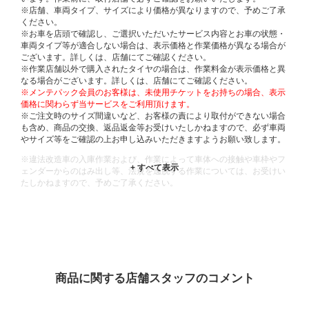
※店舗、車両タイプ、サイズにより価格が異なりますので、予めご了承
ください。
※お車を店頭で確認し、ご選択いただいたサービス内容とお車の状態・
車両タイプ等が適合しない場合は、表示価格と作業価格が異なる場合が
ございます。詳しくは、店舗にてご確認ください。
※作業店舗以外で購入されたタイヤの場合は、作業料金が表示価格と異
なる場合がございます。詳しくは、店舗にてご確認ください。
※メンテパック会員のお客様は、未使用チケットをお持ちの場合、表示
価格に関わらず当サービスをご利用頂けます。
※ご注文時のサイズ間違いなど、お客様の責により取付ができない場合
も含め、商品の交換、返品返金等お受けいたしかねますので、必ず車両
やサイズ等をご確認の上お申し込みいただきますようお願い致します。
※違法改造車の入庫作業および、作業によって車体への接触や車枠やフ
ェンダーからのはみ出し等、法規を逸脱する作業については、お受けい
たしかねますので、予めご了承ください。
※輸入車や一部希少車種等には対応できない場合もございます。
※おクルマの状態(作業の安全性を確保できない場合など含め)によって
は、ご来店当日であっても、作業をお断りさせて頂く場合もございま
す。
ADDITIONAL
INFORMATION
商品に関する店舗スタッフのコメント