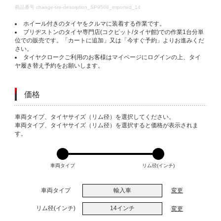
DETAILS
商品番号
change-tire-desorption_SP9508_imported_14
ホイール付きのタイヤをクルマに装着する作業です。
ブリヂストンのタイヤ専門店(コクピット/タイヤ館)での作業1台分単
位での販売です。「カートに追加」又は「今すぐ予約」よりお進みくだ
さい。
タイヤクロークご利用のお客様はマイページにログインの上、タイ
ヤ履き替え予約をお願いします。
価格
VARIATIONS
車両タイプ、タイヤサイズ（リム径）を選択してください。
車両タイプ、タイヤサイズ（リム径）を選択すると価格が表示されま
す。
車両タイプ
リム径(インチ)
車両タイプ
輸入車
変更
リム径(インチ)
14インチ
変更