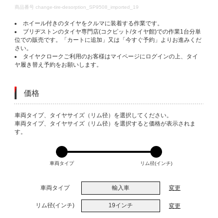
DETAILS
商品番号
change-tire-desorption_SP9508_imported_19
ホイール付きのタイヤをクルマに装着する作業です。
ブリヂストンのタイヤ専門店(コクピット/タイヤ館)での作業1台分単
位での販売です。「カートに追加」又は「今すぐ予約」よりお進みくだ
さい。
タイヤクロークご利用のお客様はマイページにログインの上、タイ
ヤ履き替え予約をお願いします。
価格
VARIATIONS
車両タイプ、タイヤサイズ（リム径）を選択してください。
車両タイプ、タイヤサイズ（リム径）を選択すると価格が表示されま
す。
車両タイプ
リム径(インチ)
車両タイプ
輸入車
変更
リム径(インチ)
19インチ
変更