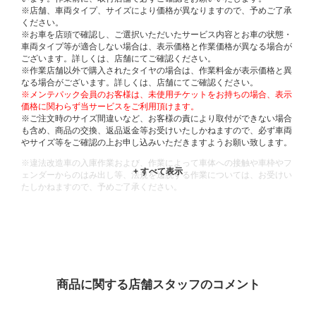
※店舗、車両タイプ、サイズにより価格が異なりますので、予めご了承
ください。
※お車を店頭で確認し、ご選択いただいたサービス内容とお車の状態・
車両タイプ等が適合しない場合は、表示価格と作業価格が異なる場合が
ございます。詳しくは、店舗にてご確認ください。
※作業店舗以外で購入されたタイヤの場合は、作業料金が表示価格と異
なる場合がございます。詳しくは、店舗にてご確認ください。
※メンテパック会員のお客様は、未使用チケットをお持ちの場合、表示
価格に関わらず当サービスをご利用頂けます。
※ご注文時のサイズ間違いなど、お客様の責により取付ができない場合
も含め、商品の交換、返品返金等お受けいたしかねますので、必ず車両
やサイズ等をご確認の上お申し込みいただきますようお願い致します。
※違法改造車の入庫作業および、作業によって車体への接触や車枠やフ
ェンダーからのはみ出し等、法規を逸脱する作業については、お受けい
たしかねますので、予めご了承ください。
※輸入車や一部希少車種等には対応できない場合もございます。
※おクルマの状態(作業の安全性を確保できない場合など含め)によって
は、ご来店当日であっても、作業をお断りさせて頂く場合もございま
す。
ADDITIONAL
INFORMATION
商品に関する店舗スタッフのコメント