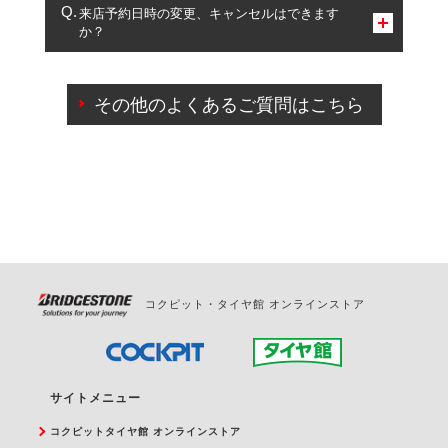
複数サービスのご予約は可能です。
来店予約日時の変更、キャンセルはできます
か？
一部の商品・サービスの組み合わせに限り、同時にご予約が
出来ないものもございます。
ご来店予約日の3営業日前までマイページからの予約
日変更が可能です。
その他のよくあるご質問はこちら
ご来店予約日の3営業日前を過ぎている場合のご予約
の日時変更につきましては、直接ご予約の店舗まで
お問合せください。
また、やむを得ない事由によりご予約のキャンセル
をご希望の際は、直接ご予約いただいた店舗へご連
絡ください。
コクピット・タイヤ館 オンラインストア
サイトメニュー
コクピットタイヤ館 オンラインストア