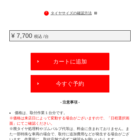
?
タイヤサイズの確認方法
¥ 7,700
税込 /台
ADD
TO
カートに追加
CART
OPTIONS
今すぐ予約
- 注意事項 -
価格は、取付作業１台分です。
※価格は来店日によって変動する場合がございますので、「日程選択画
面」にてご確認ください。
※廃タイヤ処理料やゴムバルブ代等は、料金に含まれておりません。ま
た一部特殊な車両の場合で、取付に追加費用などが発生する場合がござ
います。作業前に、取付店舗で必ずご確認をお願いいたします。