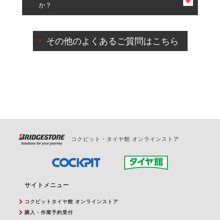
か？
一部の商品・サービスの組み合わせに限り、同時にご予約が
出来ないものもございます。
ご来店予約日の3営業日前までマイページからの予約
日変更が可能です。
その他のよくあるご質問はこちら
ご来店予約日の3営業日前を過ぎている場合のご予約
の日時変更につきましては、直接ご予約の店舗まで
お問合せください。
また、やむを得ない事由によりご予約のキャンセル
をご希望の際は、直接ご予約いただいた店舗へご連
絡ください。
コクピット・タイヤ館 オンラインストア
サイトメニュー
コクピットタイヤ館 オンラインストア
購入・作業予約受付