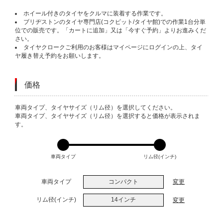
ホイール付きのタイヤをクルマに装着する作業です。
ブリヂストンのタイヤ専門店(コクピット/タイヤ館)での作業1台分単
位での販売です。「カートに追加」又は「今すぐ予約」よりお進みくだ
さい。
タイヤクロークご利用のお客様はマイページにログインの上、タイ
ヤ履き替え予約をお願いします。
価格
VARIATIONS
車両タイプ、タイヤサイズ（リム径）を選択してください。
車両タイプ、タイヤサイズ（リム径）を選択すると価格が表示されま
す。
車両タイプ
リム径(インチ)
車両タイプ
コンパクト
変更
リム径(インチ)
14インチ
変更