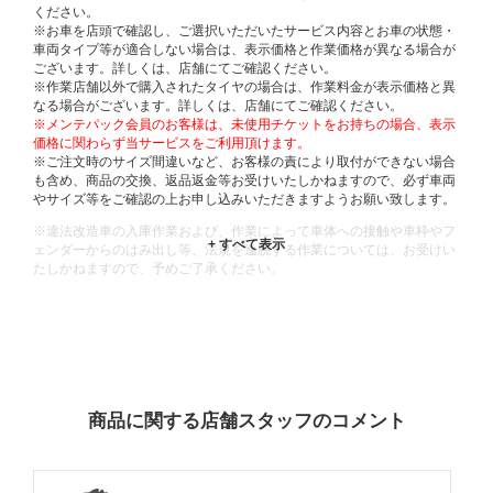
ください。
※お車を店頭で確認し、ご選択いただいたサービス内容とお車の状態・
車両タイプ等が適合しない場合は、表示価格と作業価格が異なる場合が
ございます。詳しくは、店舗にてご確認ください。
※作業店舗以外で購入されたタイヤの場合は、作業料金が表示価格と異
なる場合がございます。詳しくは、店舗にてご確認ください。
※メンテパック会員のお客様は、未使用チケットをお持ちの場合、表示
価格に関わらず当サービスをご利用頂けます。
※ご注文時のサイズ間違いなど、お客様の責により取付ができない場合
も含め、商品の交換、返品返金等お受けいたしかねますので、必ず車両
やサイズ等をご確認の上お申し込みいただきますようお願い致します。
※違法改造車の入庫作業および、作業によって車体への接触や車枠やフ
ェンダーからのはみ出し等、法規を逸脱する作業については、お受けい
たしかねますので、予めご了承ください。
※輸入車や一部希少車種等には対応できない場合もございます。
※おクルマの状態(作業の安全性を確保できない場合など含め)によって
は、ご来店当日であっても、作業をお断りさせて頂く場合もございま
す。
ADDITIONAL
INFORMATION
商品に関する店舗スタッフのコメント