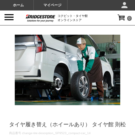
ホーム
マイページ
コクピット・タイヤ館
0
オンラインストア
IMAGES
タイヤ履き替え（ホイールあり） タイヤ館 則松
DETAILS
商品番号
change-tire-desorption_SP9523_compact-car_14