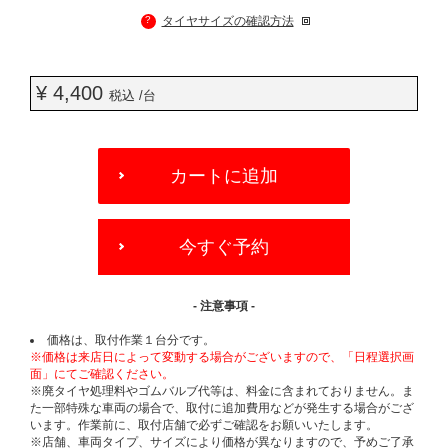
?
タイヤサイズの確認方法
¥ 4,400
税込 /台
ADD
TO
カートに追加
CART
OPTIONS
今すぐ予約
- 注意事項 -
価格は、取付作業１台分です。
※価格は来店日によって変動する場合がございますので、「日程選択画
面」にてご確認ください。
※廃タイヤ処理料やゴムバルブ代等は、料金に含まれておりません。ま
た一部特殊な車両の場合で、取付に追加費用などが発生する場合がござ
います。作業前に、取付店舗で必ずご確認をお願いいたします。
※店舗、車両タイプ、サイズにより価格が異なりますので、予めご了承