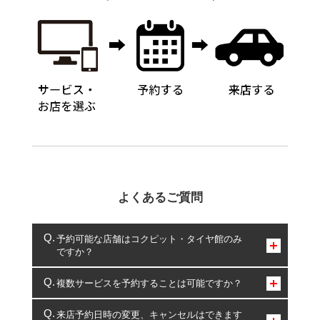
よくあるご質問
予約可能な店舗はコクピット・タイヤ館のみ
ですか？
コクピット・タイヤ館のみとなります。
複数サービスを予約することは可能ですか？
複数サービスのご予約は可能です。
来店予約日時の変更、キャンセルはできます