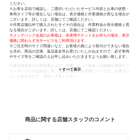
ください。
※お車を店頭で確認し、ご選択いただいたサービス内容とお車の状態・
車両タイプ等が適合しない場合は、表示価格と作業価格が異なる場合が
ございます。詳しくは、店舗にてご確認ください。
※作業店舗以外で購入されたタイヤの場合は、作業料金が表示価格と異
なる場合がございます。詳しくは、店舗にてご確認ください。
※メンテパック会員のお客様は、未使用チケットをお持ちの場合、表示
価格に関わらず当サービスをご利用頂けます。
※ご注文時のサイズ間違いなど、お客様の責により取付ができない場合
も含め、商品の交換、返品返金等お受けいたしかねますので、必ず車両
やサイズ等をご確認の上お申し込みいただきますようお願い致します。
※違法改造車の入庫作業および、作業によって車体への接触や車枠やフ
ェンダーからのはみ出し等、法規を逸脱する作業については、お受けい
たしかねますので、予めご了承ください。
※輸入車や一部希少車種等には対応できない場合もございます。
※おクルマの状態(作業の安全性を確保できない場合など含め)によって
は、ご来店当日であっても、作業をお断りさせて頂く場合もございま
す。
ADDITIONAL
INFORMATION
商品に関する店舗スタッフのコメント