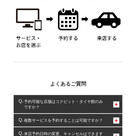
よくあるご質問
予約可能な店舗はコクピット・タイヤ館のみ
ですか？
コクピット・タイヤ館のみとなります。
複数サービスを予約することは可能ですか？
複数サービスのご予約は可能です。
来店予約日時の変更、キャンセルはできます