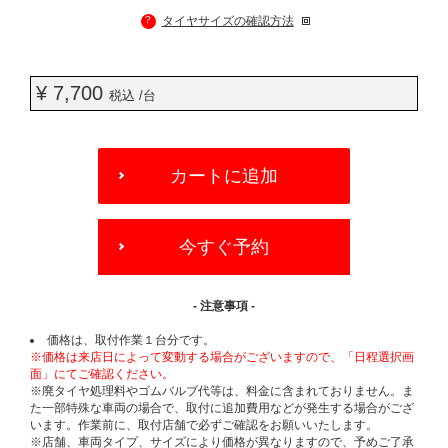
?
タイヤサイズの確認方法
¥ 7,700
税込 /台
ADD
TO
カートに追加
CART
OPTIONS
今すぐ予約
- 注意事項 -
価格は、取付作業１台分です。
※価格は来店日によって変動する場合がございますので、「日程選択画
面」にてご確認ください。
※廃タイヤ処理料やゴムバルブ代等は、料金に含まれておりません。ま
た一部特殊な車両の場合で、取付に追加費用などが発生する場合がござ
います。作業前に、取付店舗で必ずご確認をお願いいたします。
※店舗、車両タイプ、サイズにより価格が異なりますので、予めご了承