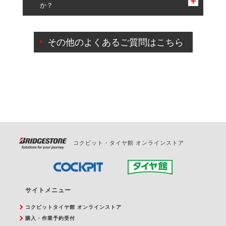
か？
一部の商品・サービスの組み合わせに限り、同時にご予約が
出来ないものもございます。
ご来店予約日の3営業日前までマイページからの予約
日変更が可能です。
その他のよくあるご質問はこちら
ご来店予約日の3営業日前を過ぎている場合のご予約
の日時変更につきましては、直接ご予約の店舗まで
お問合せください。
また、やむを得ない事由によりご予約のキャンセル
をご希望の際は、直接ご予約いただいた店舗へご連
絡ください。
コクピット・タイヤ館 オンラインストア
サイトメニュー
コクピットタイヤ館 オンラインストア
購入・作業予約受付