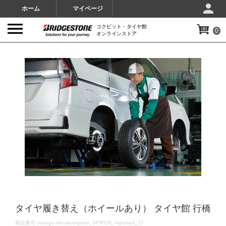
ホーム
マイページ
コクピット・タイヤ館
0
オンラインストア
IMAGES
タイヤ履き替え（ホイールあり） タイヤ館 行橋
DETAILS
商品番号
change-tire-desorption_SP9526_imported_17