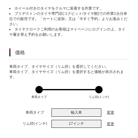
ホイール付きのタイヤをクルマに装着する作業です。
ブリヂストンのタイヤ専門店(コクピット/タイヤ館)での作業1台分単
位での販売です。「カートに追加」又は「今すぐ予約」よりお進みくだ
さい。
タイヤクロークご利用のお客様はマイページにログインの上、タイ
ヤ履き替え予約をお願いします。
価格
VARIATIONS
車両タイプ、タイヤサイズ（リム径）を選択してください。
車両タイプ、タイヤサイズ（リム径）を選択すると価格が表示されま
す。
車両タイプ
リム径(インチ)
車両タイプ
輸入車
変更
リム径(インチ)
17インチ
変更