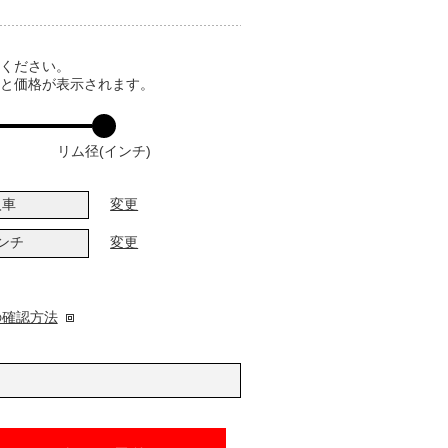
てください。
ると価格が表示されます。
リム径(インチ)
入車
変更
インチ
変更
の確認方法