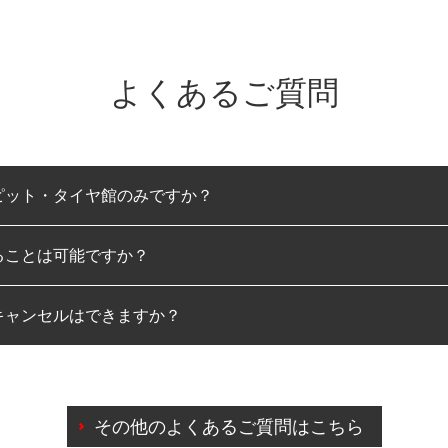
よくあるご質問
ピット・タイヤ館のみですか？
ることは可能ですか？
のみとなります。
キャンセルはできますか？
は可能です。
わせに限り、同時にご予約が出来ないものもございます。
日前までマイページからの予約日変更が可能です。
日前を過ぎている場合のご予約の日時変更につきましては、直
その他のよくあるご質問はこちら
由によりご予約のキャンセルをご希望の際は、直接ご予約いた