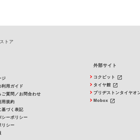
ンストア
外部サイト
launch
コクピット
ージ
launch
タイヤ館
の利用ガイド
ブリヂストンタイヤオ
るご質問／お問合わせ
launch
Mobox
利用規約
に基づく表記
バシーポリシー
ポリシー
報