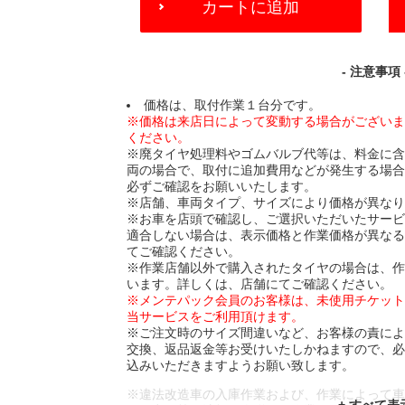
カートに追加
TO
CART
OPTIONS
- 注意事項 
価格は、取付作業１台分です。
※価格は来店日によって変動する場合がござい
ください。
※廃タイヤ処理料やゴムバルブ代等は、料金に
両の場合で、取付に追加費用などが発生する場
必ずご確認をお願いいたします。
※店舗、車両タイプ、サイズにより価格が異な
※お車を店頭で確認し、ご選択いただいたサー
適合しない場合は、表示価格と作業価格が異な
てご確認ください。
※作業店舗以外で購入されたタイヤの場合は、
います。詳しくは、店舗にてご確認ください。
※メンテパック会員のお客様は、未使用チケッ
当サービスをご利用頂けます。
※ご注文時のサイズ間違いなど、お客様の責に
交換、返品返金等お受けいたしかねますので、
込みいただきますようお願い致します。
※違法改造車の入庫作業および、作業によって