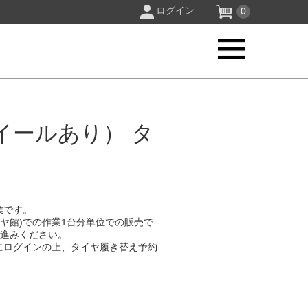
ログイン
0
イールあり） タ
業です。
イヤ館)での作業1台分単位での販売で
お進みください。
にログインの上、タイヤ履き替え予約