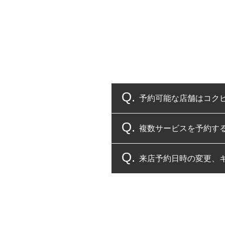
予約可能な店舗はコク
複数サービスを予約す
コクピット・タイヤ館
来店予約日時の変更、
複数サービスのご予約
一部の商品・サービスの組み合
ご来店予約日の3営業
ご来店予約日の3営業
ください。
また、やむを得ない事