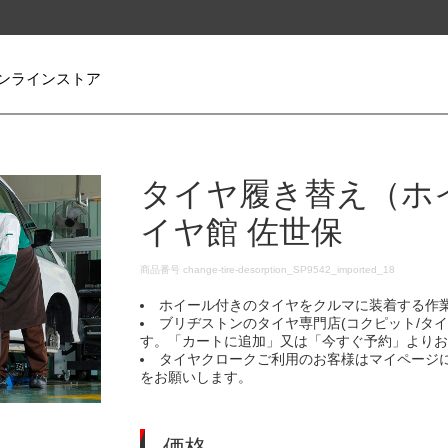
ンラインストア
タイヤ履き替え（ホ
イヤ館 佐世保
DETAILS
商品番号
change-tire-desorption_SP9542_imported_18
ホイール付きのタイヤをクルマに装着する作
ブリヂストンのタイヤ専門店(コクピット/タ
す。「カートに追加」又は「今すぐ予約」より
タイヤクロークご利用のお客様はマイページ
をお願いします。
価格