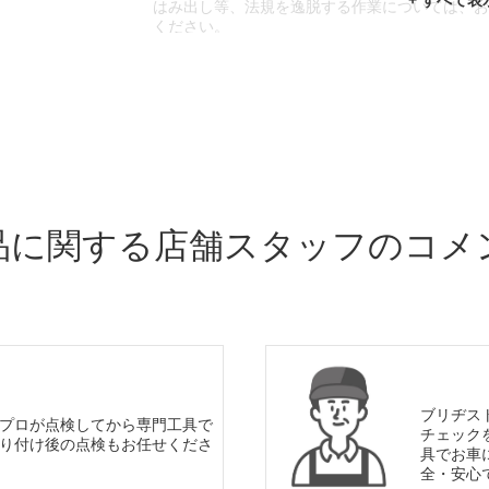
はみ出し等、法規を逸脱する作業については、
ください。
※輸入車や一部希少車種等には対応できない場
※おクルマの状態(作業の安全性を確保できない
であっても、作業をお断りさせて頂く場合もご
品に関する店舗スタッフのコメ
ブリヂス
プロが点検してから専門工具で
チェック
り付け後の点検もお任せくださ
具でお車
全・安心