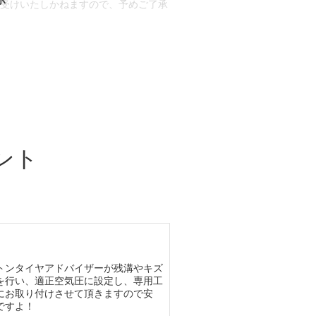
お受けいたしかねますので、予めご了承
合もございます。
場合など含め)によっては、ご来店当日
ざいます。
ント
トンタイヤアドバイザーが残溝やキズ
を行い、適正空気圧に設定し、専用工
にお取り付けさせて頂きますので安
ですよ！