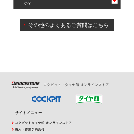
か？
一部の商品・サービスの組み合わせに限り、同時にご予約が
出来ないものもございます。
ご来店予約日の3営業日前までマイページからの予約
日変更が可能です。
その他のよくあるご質問はこちら
ご来店予約日の3営業日前を過ぎている場合のご予約
の日時変更につきましては、直接ご予約の店舗まで
お問合せください。
また、やむを得ない事由によりご予約のキャンセル
をご希望の際は、直接ご予約いただいた店舗へご連
絡ください。
コクピット・タイヤ館 オンラインストア
サイトメニュー
コクピットタイヤ館 オンラインストア
購入・作業予約受付