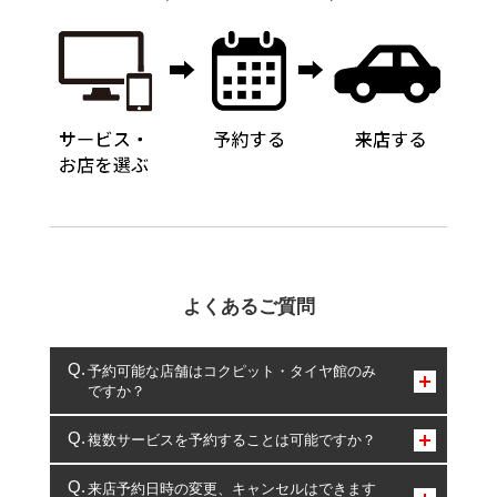
よくあるご質問
予約可能な店舗はコクピット・タイヤ館のみ
ですか？
コクピット・タイヤ館のみとなります。
複数サービスを予約することは可能ですか？
複数サービスのご予約は可能です。
来店予約日時の変更、キャンセルはできます