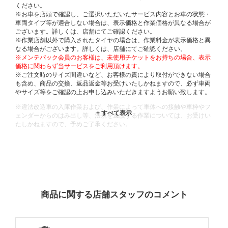
ください。
※お車を店頭で確認し、ご選択いただいたサービス内容とお車の状態・
車両タイプ等が適合しない場合は、表示価格と作業価格が異なる場合が
ございます。詳しくは、店舗にてご確認ください。
※作業店舗以外で購入されたタイヤの場合は、作業料金が表示価格と異
なる場合がございます。詳しくは、店舗にてご確認ください。
※メンテパック会員のお客様は、未使用チケットをお持ちの場合、表示
価格に関わらず当サービスをご利用頂けます。
※ご注文時のサイズ間違いなど、お客様の責により取付ができない場合
も含め、商品の交換、返品返金等お受けいたしかねますので、必ず車両
やサイズ等をご確認の上お申し込みいただきますようお願い致します。
※違法改造車の入庫作業および、作業によって車体への接触や車枠やフ
ェンダーからのはみ出し等、法規を逸脱する作業については、お受けい
たしかねますので、予めご了承ください。
※輸入車や一部希少車種等には対応できない場合もございます。
※おクルマの状態(作業の安全性を確保できない場合など含め)によって
は、ご来店当日であっても、作業をお断りさせて頂く場合もございま
す。
ADDITIONAL
INFORMATION
商品に関する店舗スタッフのコメント