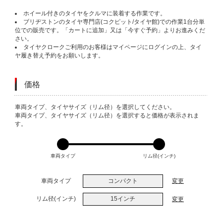
ホイール付きのタイヤをクルマに装着する作業です。
ブリヂストンのタイヤ専門店(コクピット/タイヤ館)での作業1台分単
位での販売です。「カートに追加」又は「今すぐ予約」よりお進みくだ
さい。
タイヤクロークご利用のお客様はマイページにログインの上、タイ
ヤ履き替え予約をお願いします。
価格
VARIATIONS
車両タイプ、タイヤサイズ（リム径）を選択してください。
車両タイプ、タイヤサイズ（リム径）を選択すると価格が表示されま
す。
車両タイプ
リム径(インチ)
車両タイプ
コンパクト
変更
リム径(インチ)
15インチ
変更