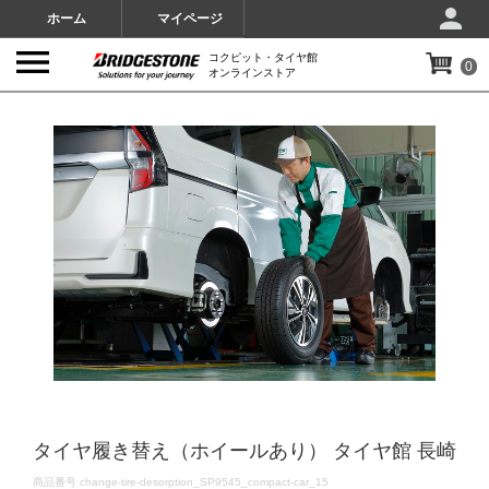
ホーム
マイページ
コクピット・タイヤ館
0
オンラインストア
IMAGES
タイヤ履き替え（ホイールあり） タイヤ館 長崎
DETAILS
商品番号
change-tire-desorption_SP9545_compact-car_15