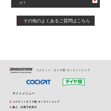
か？
一部の商品・サービスの組み合わせに限り、同時にご予約が
出来ないものもございます。
ご来店予約日の3営業日前までマイページからの予約
日変更が可能です。
その他のよくあるご質問はこちら
ご来店予約日の3営業日前を過ぎている場合のご予約
の日時変更につきましては、直接ご予約の店舗まで
お問合せください。
また、やむを得ない事由によりご予約のキャンセル
をご希望の際は、直接ご予約いただいた店舗へご連
絡ください。
コクピット・タイヤ館 オンラインストア
サイトメニュー
コクピットタイヤ館 オンラインストア
購入・作業予約受付