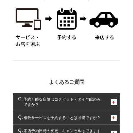
よくあるご質問
予約可能な店舗はコクピット・タイヤ館のみ
ですか？
コクピット・タイヤ館のみとなります。
複数サービスを予約することは可能ですか？
複数サービスのご予約は可能です。
来店予約日時の変更、キャンセルはできます