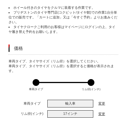
ホイール付きのタイヤをクルマに装着する作業です。
ブリヂストンのタイヤ専門店(コクピット/タイヤ館)での作業1台分単
位での販売です。「カートに追加」又は「今すぐ予約」よりお進みくだ
さい。
タイヤクロークご利用のお客様はマイページにログインの上、タイ
ヤ履き替え予約をお願いします。
価格
VARIATIONS
車両タイプ、タイヤサイズ（リム径）を選択してください。
車両タイプ、タイヤサイズ（リム径）を選択すると価格が表示されま
す。
車両タイプ
リム径(インチ)
車両タイプ
輸入車
変更
リム径(インチ)
17インチ
変更