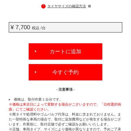
?
タイヤサイズの確認方法
¥ 7,700
税込 /台
ADD
TO
カートに追加
CART
OPTIONS
今すぐ予約
- 注意事項 -
価格は、取付作業１台分です。
※価格は来店日によって変動する場合がございますので、「日程選択画
面」にてご確認ください。
※廃タイヤ処理料やゴムバルブ代等は、料金に含まれておりません。ま
た一部特殊な車両の場合で、取付に追加費用などが発生する場合がござ
います。作業前に、取付店舗で必ずご確認をお願いいたします。
※店舗、車両タイプ、サイズにより価格が異なりますので、予めご了承