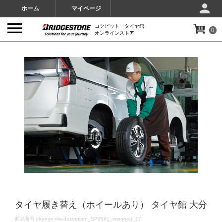
ホーム
マイページ
コクピット・タイヤ館
0
オンラインストア
IMAGES
タイヤ履き替え（ホイールあり） タイヤ館 大分
DETAILS
商品番号
change-tire-desorption_SP9561_imported_17