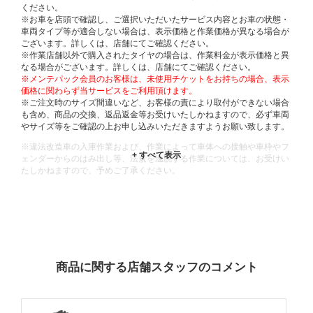
ください。
※お車を店頭で確認し、ご選択いただいたサービス内容とお車の状態・
車両タイプ等が適合しない場合は、表示価格と作業価格が異なる場合が
ございます。詳しくは、店舗にてご確認ください。
※作業店舗以外で購入されたタイヤの場合は、作業料金が表示価格と異
なる場合がございます。詳しくは、店舗にてご確認ください。
※メンテパック会員のお客様は、未使用チケットをお持ちの場合、表示
価格に関わらず当サービスをご利用頂けます。
※ご注文時のサイズ間違いなど、お客様の責により取付ができない場合
も含め、商品の交換、返品返金等お受けいたしかねますので、必ず車両
やサイズ等をご確認の上お申し込みいただきますようお願い致します。
※違法改造車の入庫作業および、作業によって車体への接触や車枠やフ
ェンダーからのはみ出し等、法規を逸脱する作業については、お受けい
たしかねますので、予めご了承ください。
※輸入車や一部希少車種等には対応できない場合もございます。
※おクルマの状態(作業の安全性を確保できない場合など含め)によって
は、ご来店当日であっても、作業をお断りさせて頂く場合もございま
す。
ADDITIONAL
INFORMATION
商品に関する店舗スタッフのコメント