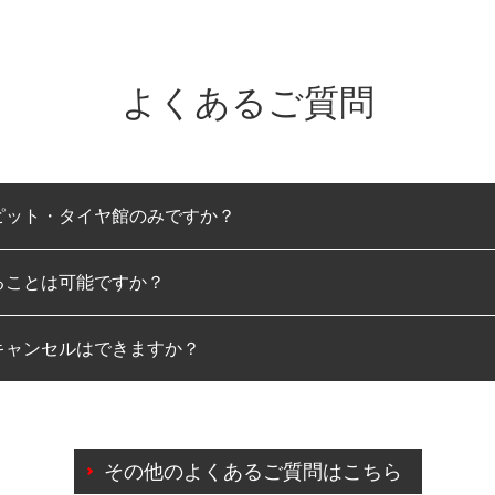
よくあるご質問
ピット・タイヤ館のみですか？
ることは可能ですか？
のみとなります。
キャンセルはできますか？
は可能です。
わせに限り、同時にご予約が出来ないものもございます。
日前までマイページからの予約日変更が可能です。
日前を過ぎている場合のご予約の日時変更につきましては、直
その他のよくあるご質問はこちら
由によりご予約のキャンセルをご希望の際は、直接ご予約いた