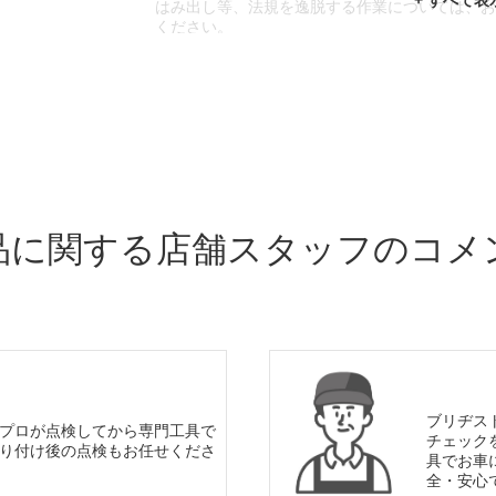
はみ出し等、法規を逸脱する作業については、
ください。
※輸入車や一部希少車種等には対応できない場
※おクルマの状態(作業の安全性を確保できない
であっても、作業をお断りさせて頂く場合もご
品に関する店舗スタッフのコメ
ブリヂス
プロが点検してから専門工具で
チェック
り付け後の点検もお任せくださ
具でお車
全・安心