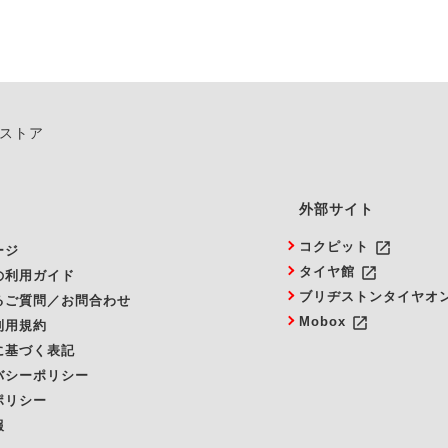
ンストア
外部サイト
launch
コクピット
ージ
launch
タイヤ館
の利用ガイド
ブリヂストンタイヤオ
るご質問／お問合わせ
launch
Mobox
利用規約
に基づく表記
バシーポリシー
ポリシー
報