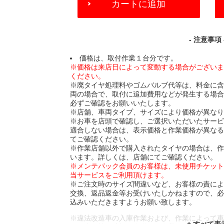
カートに追加
TO
CART
OPTIONS
- 注意事項 
価格は、取付作業１台分です。
※価格は来店日によって変動する場合がござい
ください。
※廃タイヤ処理料やゴムバルブ代等は、料金に
両の場合で、取付に追加費用などが発生する場
必ずご確認をお願いいたします。
※店舗、車両タイプ、サイズにより価格が異な
※お車を店頭で確認し、ご選択いただいたサー
適合しない場合は、表示価格と作業価格が異な
てご確認ください。
※作業店舗以外で購入されたタイヤの場合は、
います。詳しくは、店舗にてご確認ください。
※メンテパック会員のお客様は、未使用チケッ
当サービスをご利用頂けます。
※ご注文時のサイズ間違いなど、お客様の責に
交換、返品返金等お受けいたしかねますので、
込みいただきますようお願い致します。
※違法改造車の入庫作業および、作業によって