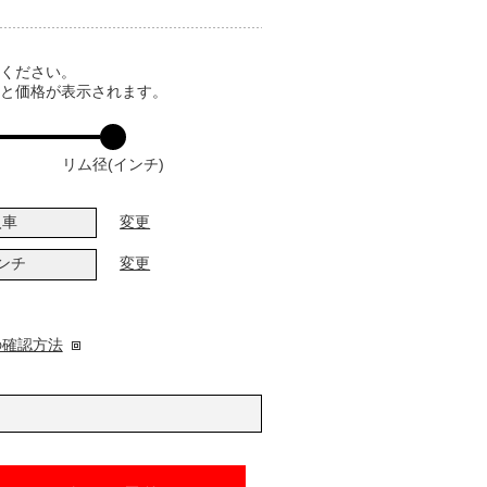
てください。
ると価格が表示されます。
リム径(インチ)
入車
変更
インチ
変更
の確認方法