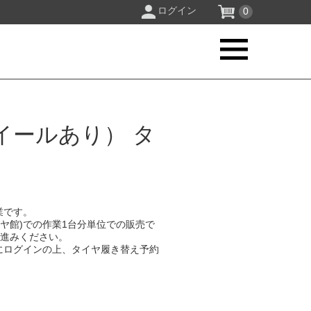
ログイン
0
イールあり） タ
業です。
イヤ館)での作業1台分単位での販売で
お進みください。
にログインの上、タイヤ履き替え予約