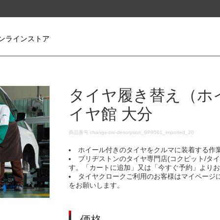
ンラインストア
タイヤ履き替え（ホ
イヤ館 大分
DETAILS
商品番号
change-tire-desorption_SP9561_imported_20
ホイール付きのタイヤをクルマに装着する作
ブリヂストンのタイヤ専門店(コクピット/タ
す。「カートに追加」又は「今すぐ予約」より
タイヤクロークご利用のお客様はマイページ
をお願いします。
価格