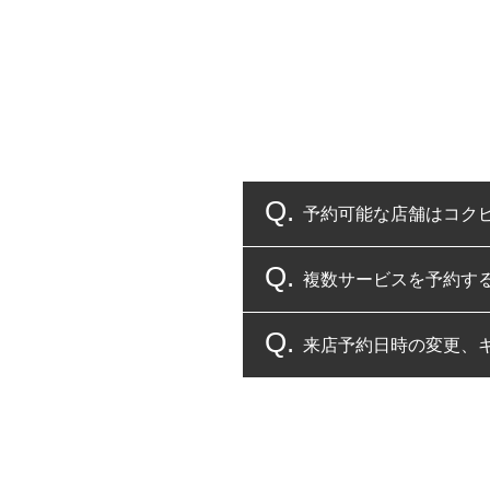
予約可能な店舗はコク
複数サービスを予約す
コクピット・タイヤ館
来店予約日時の変更、
複数サービスのご予約
一部の商品・サービスの組み合
ご来店予約日の3営業
ご来店予約日の3営業
ください。
また、やむを得ない事