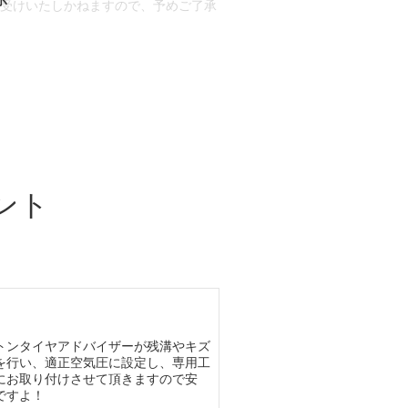
お受けいたしかねますので、予めご了承
合もございます。
場合など含め)によっては、ご来店当日
ざいます。
ント
トンタイヤアドバイザーが残溝やキズ
を行い、適正空気圧に設定し、専用工
にお取り付けさせて頂きますので安
ですよ！