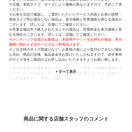
※店舗、車両タイプ、サイズにより価格が異なりますので、予めご了承
ください。
※お車を店頭で確認し、ご選択いただいたサービス内容とお車の状態・
車両タイプ等が適合しない場合は、表示価格と作業価格が異なる場合が
ございます。詳しくは、店舗にてご確認ください。
※作業店舗以外で購入されたタイヤの場合は、作業料金が表示価格と異
なる場合がございます。詳しくは、店舗にてご確認ください。
※メンテパック会員のお客様は、未使用チケットをお持ちの場合、表示
価格に関わらず当サービスをご利用頂けます。
※ご注文時のサイズ間違いなど、お客様の責により取付ができない場合
も含め、商品の交換、返品返金等お受けいたしかねますので、必ず車両
やサイズ等をご確認の上お申し込みいただきますようお願い致します。
※違法改造車の入庫作業および、作業によって車体への接触や車枠やフ
ェンダーからのはみ出し等、法規を逸脱する作業については、お受けい
たしかねますので、予めご了承ください。
※輸入車や一部希少車種等には対応できない場合もございます。
※おクルマの状態(作業の安全性を確保できない場合など含め)によって
は、ご来店当日であっても、作業をお断りさせて頂く場合もございま
す。
ADDITIONAL
INFORMATION
商品に関する店舗スタッフのコメント