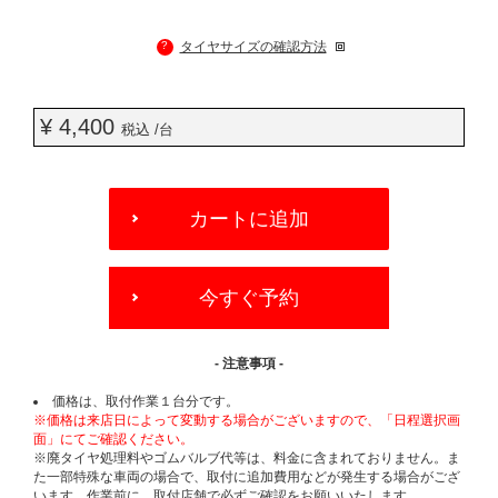
?
タイヤサイズの確認方法
¥ 4,400
税込 /台
ADD
TO
カートに追加
CART
OPTIONS
今すぐ予約
- 注意事項 -
価格は、取付作業１台分です。
※価格は来店日によって変動する場合がございますので、「日程選択画
面」にてご確認ください。
※廃タイヤ処理料やゴムバルブ代等は、料金に含まれておりません。ま
た一部特殊な車両の場合で、取付に追加費用などが発生する場合がござ
います。作業前に、取付店舗で必ずご確認をお願いいたします。