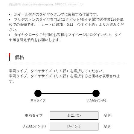
DETAILS
商品番号
change-tire-desorption_SP9562_minivan_14
ホイール付きのタイヤをクルマに装着する作業です。
ブリヂストンのタイヤ専門店(コクピット/タイヤ館)での作業1台分単
位での販売です。「カートに追加」又は「今すぐ予約」よりお進みくだ
さい。
タイヤクロークご利用のお客様はマイページにログインの上、タイ
ヤ履き替え予約をお願いします。
価格
VARIATIONS
車両タイプ、タイヤサイズ（リム径）を選択してください。
車両タイプ、タイヤサイズ（リム径）を選択すると価格が表示されま
す。
車両タイプ
リム径(インチ)
車両タイプ
ミニバン
変更
リム径(インチ)
14インチ
変更