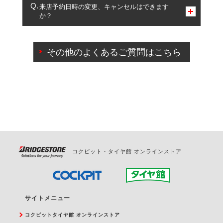
複数サービスのご予約は可能です。
来店予約日時の変更、キャンセルはできます
か？
一部の商品・サービスの組み合わせに限り、同時にご予約が
出来ないものもございます。
ご来店予約日の3営業日前までマイページからの予約
日変更が可能です。
その他のよくあるご質問はこちら
ご来店予約日の3営業日前を過ぎている場合のご予約
の日時変更につきましては、直接ご予約の店舗まで
お問合せください。
また、やむを得ない事由によりご予約のキャンセル
をご希望の際は、直接ご予約いただいた店舗へご連
絡ください。
コクピット・タイヤ館 オンラインストア
サイトメニュー
コクピットタイヤ館 オンラインストア