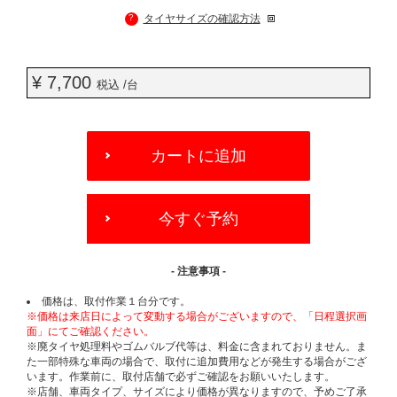
?
タイヤサイズの確認方法
¥ 7,700
税込 /台
ADD
TO
カートに追加
CART
OPTIONS
今すぐ予約
- 注意事項 -
価格は、取付作業１台分です。
※価格は来店日によって変動する場合がございますので、「日程選択画
面」にてご確認ください。
※廃タイヤ処理料やゴムバルブ代等は、料金に含まれておりません。ま
た一部特殊な車両の場合で、取付に追加費用などが発生する場合がござ
います。作業前に、取付店舗で必ずご確認をお願いいたします。
※店舗、車両タイプ、サイズにより価格が異なりますので、予めご了承