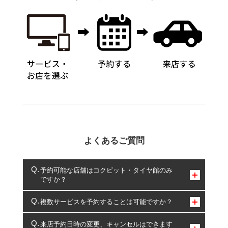
よくあるご質問
予約可能な店舗はコクピット・タイヤ館のみ
ですか？
コクピット・タイヤ館のみとなります。
複数サービスを予約することは可能ですか？
複数サービスのご予約は可能です。
来店予約日時の変更、キャンセルはできます