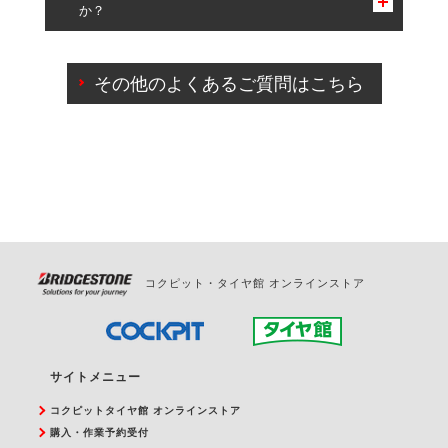
か？
一部の商品・サービスの組み合わせに限り、同時にご予約が
出来ないものもございます。
ご来店予約日の3営業日前までマイページからの予約
日変更が可能です。
その他のよくあるご質問はこちら
ご来店予約日の3営業日前を過ぎている場合のご予約
の日時変更につきましては、直接ご予約の店舗まで
お問合せください。
また、やむを得ない事由によりご予約のキャンセル
をご希望の際は、直接ご予約いただいた店舗へご連
絡ください。
コクピット・タイヤ館 オンラインストア
サイトメニュー
コクピットタイヤ館 オンラインストア
購入・作業予約受付