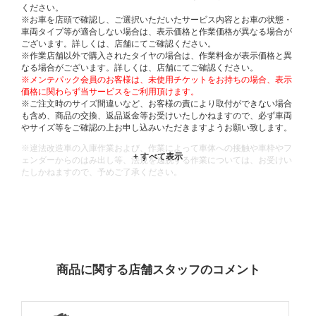
ください。
※お車を店頭で確認し、ご選択いただいたサービス内容とお車の状態・
車両タイプ等が適合しない場合は、表示価格と作業価格が異なる場合が
ございます。詳しくは、店舗にてご確認ください。
※作業店舗以外で購入されたタイヤの場合は、作業料金が表示価格と異
なる場合がございます。詳しくは、店舗にてご確認ください。
※メンテパック会員のお客様は、未使用チケットをお持ちの場合、表示
価格に関わらず当サービスをご利用頂けます。
※ご注文時のサイズ間違いなど、お客様の責により取付ができない場合
も含め、商品の交換、返品返金等お受けいたしかねますので、必ず車両
やサイズ等をご確認の上お申し込みいただきますようお願い致します。
※違法改造車の入庫作業および、作業によって車体への接触や車枠やフ
ェンダーからのはみ出し等、法規を逸脱する作業については、お受けい
たしかねますので、予めご了承ください。
※輸入車や一部希少車種等には対応できない場合もございます。
※おクルマの状態(作業の安全性を確保できない場合など含め)によって
は、ご来店当日であっても、作業をお断りさせて頂く場合もございま
す。
ADDITIONAL
INFORMATION
商品に関する店舗スタッフのコメント