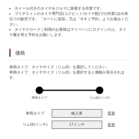
ホイール付きのタイヤをクルマに装着する作業です。
ブリヂストンのタイヤ専門店(コクピット/タイヤ館)での作業1台分単
位での販売です。「カートに追加」又は「今すぐ予約」よりお進みくだ
さい。
タイヤクロークご利用のお客様はマイページにログインの上、タイ
ヤ履き替え予約をお願いします。
価格
VARIATIONS
車両タイプ、タイヤサイズ（リム径）を選択してください。
車両タイプ、タイヤサイズ（リム径）を選択すると価格が表示されま
す。
車両タイプ
リム径(インチ)
車両タイプ
輸入車
変更
リム径(インチ)
17インチ
変更