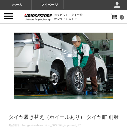
ホーム
マイページ
コクピット・タイヤ館
0
オンラインストア
IMAGES
タイヤ履き替え（ホイールあり） タイヤ館 別府
DETAILS
商品番号
change-tire-desorption_SP9564_imported_17