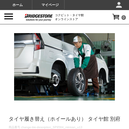
ホーム
マイページ
コクピット・タイヤ館
0
オンラインストア
IMAGES
タイヤ履き替え（ホイールあり） タイヤ館 別府
DETAILS
商品番号
change-tire-desorption_SP9564_minivan_u13