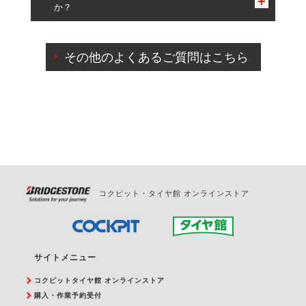
か？
一部の商品・サービスの組み合わせに限り、同時にご予約が
出来ないものもございます。
ご来店予約日の3営業日前までマイページからの予約
日変更が可能です。
その他のよくあるご質問はこちら
ご来店予約日の3営業日前を過ぎている場合のご予約
の日時変更につきましては、直接ご予約の店舗まで
お問合せください。
また、やむを得ない事由によりご予約のキャンセル
をご希望の際は、直接ご予約いただいた店舗へご連
絡ください。
コクピット・タイヤ館 オンラインストア
サイトメニュー
コクピットタイヤ館 オンラインストア
購入・作業予約受付