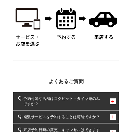
よくあるご質問
予約可能な店舗はコクピット・タイヤ館のみ
ですか？
コクピット・タイヤ館のみとなります。
複数サービスを予約することは可能ですか？
複数サービスのご予約は可能です。
来店予約日時の変更、キャンセルはできます