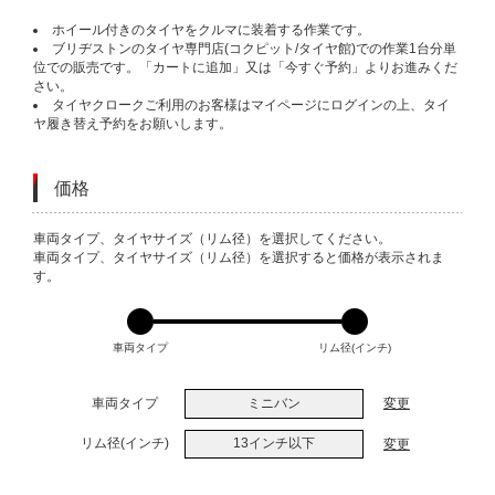
ホイール付きのタイヤをクルマに装着する作業です。
ブリヂストンのタイヤ専門店(コクピット/タイヤ館)での作業1台分単
位での販売です。「カートに追加」又は「今すぐ予約」よりお進みくだ
さい。
タイヤクロークご利用のお客様はマイページにログインの上、タイ
ヤ履き替え予約をお願いします。
価格
VARIATIONS
車両タイプ、タイヤサイズ（リム径）を選択してください。
車両タイプ、タイヤサイズ（リム径）を選択すると価格が表示されま
す。
車両タイプ
リム径(インチ)
車両タイプ
ミニバン
変更
リム径(インチ)
13インチ以下
変更