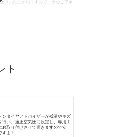
お受けいたしかねますので、予めご了承
合もございます。
場合など含め)によっては、ご来店当日
ざいます。
ント
トンタイヤアドバイザーが残溝やキズ
を行い、適正空気圧に設定し、専用工
にお取り付けさせて頂きますので安
ですよ！