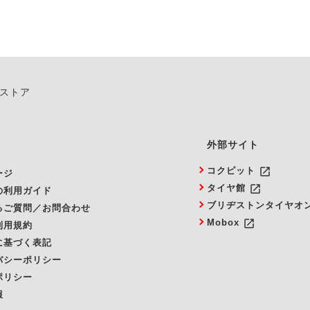
ンストア
外部サイト
launch
コクピット
ージ
launch
タイヤ館
の利用ガイド
ブリヂストンタイヤオ
るご質問／お問合わせ
launch
Mobox
利用規約
に基づく表記
バシーポリシー
ポリシー
報