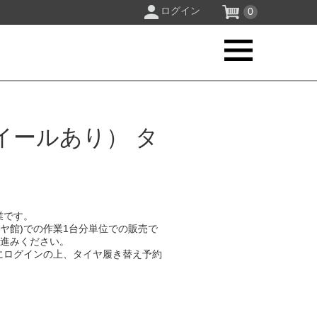
ログイン
0
イールあり） タ
業です。
イヤ館)での作業1台分単位での販売で
お進みください。
にログインの上、タイヤ履き替え予約