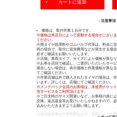
カートに追加
TO
CART
OPTIONS
- 注意事項 
価格は、取付作業１台分です。
※価格は来店日によって変動する場合がござい
ください。
※廃タイヤ処理料やゴムバルブ代等は、料金に
両の場合で、取付に追加費用などが発生する場
必ずご確認をお願いいたします。
※店舗、車両タイプ、サイズにより価格が異な
※お車を店頭で確認し、ご選択いただいたサー
適合しない場合は、表示価格と作業価格が異な
てご確認ください。
※作業店舗以外で購入されたタイヤの場合は、
います。詳しくは、店舗にてご確認ください。
※メンテパック会員のお客様は、未使用チケッ
当サービスをご利用頂けます。
※ご注文時のサイズ間違いなど、お客様の責に
交換、返品返金等お受けいたしかねますので、
込みいただきますようお願い致します。
※違法改造車の入庫作業および、作業によって