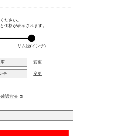
てください。
ると価格が表示されます。
リム径(インチ)
入車
変更
インチ
変更
の確認方法