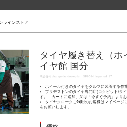
ンラインストア
タイヤ履き替え（ホ
イヤ館 国分
DETAILS
商品番号
change-tire-desorption_SP9584_imported_17
ホイール付きのタイヤをクルマに装着する作
ブリヂストンのタイヤ専門店(コクピット/タ
す。「カートに追加」又は「今すぐ予約」より
タイヤクロークご利用のお客様はマイページ
をお願いします。
価格