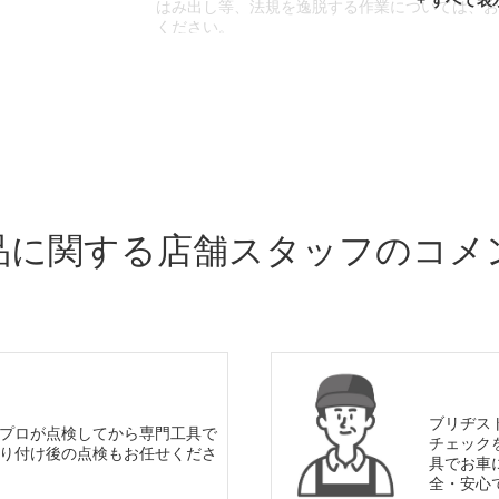
はみ出し等、法規を逸脱する作業については、
ください。
※輸入車や一部希少車種等には対応できない場
※おクルマの状態(作業の安全性を確保できない
であっても、作業をお断りさせて頂く場合もご
品に関する店舗スタッフのコメ
ブリヂス
プロが点検してから専門工具で
チェック
り付け後の点検もお任せくださ
具でお車
全・安心