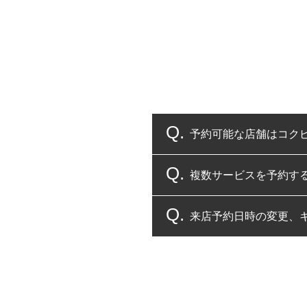
予約可能な店舗はコク
複数サービスを予約す
コクピット・タイヤ館
来店予約日時の変更、
複数サービスのご予約
一部の商品・サービスの組み合
ご来店予約日の3営業
ご来店予約日の3営業
ください。
また、やむを得ない事