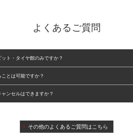
よくあるご質問
ピット・タイヤ館のみですか？
ることは可能ですか？
のみとなります。
キャンセルはできますか？
は可能です。
わせに限り、同時にご予約が出来ないものもございます。
日前までマイページからの予約日変更が可能です。
日前を過ぎている場合のご予約の日時変更につきましては、直
その他のよくあるご質問はこちら
由によりご予約のキャンセルをご希望の際は、直接ご予約いた