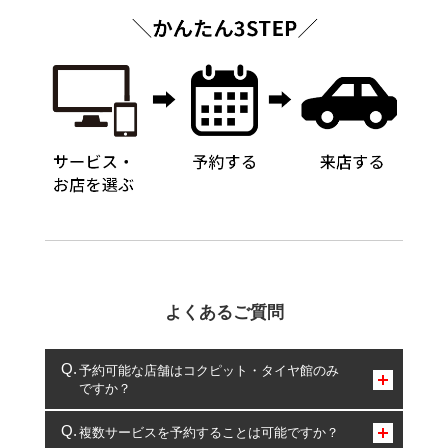
よくあるご質問
予約可能な店舗はコクピット・タイヤ館のみ
ですか？
コクピット・タイヤ館のみとなります。
複数サービスを予約することは可能ですか？