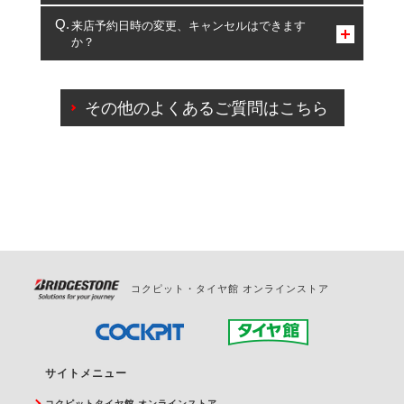
複数サービスのご予約は可能です。
来店予約日時の変更、キャンセルはできます
か？
一部の商品・サービスの組み合わせに限り、同時にご予約が
出来ないものもございます。
ご来店予約日の3営業日前までマイページからの予約
日変更が可能です。
その他のよくあるご質問はこちら
ご来店予約日の3営業日前を過ぎている場合のご予約
の日時変更につきましては、直接ご予約の店舗まで
お問合せください。
また、やむを得ない事由によりご予約のキャンセル
をご希望の際は、直接ご予約いただいた店舗へご連
絡ください。
コクピット・タイヤ館 オンラインストア
サイトメニュー
コクピットタイヤ館 オンラインストア