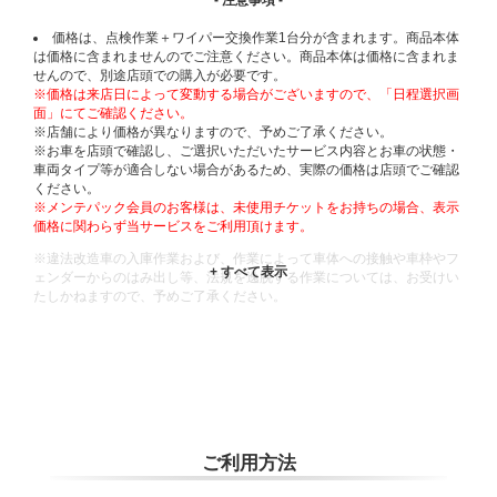
- 注意事項 -
価格は、点検作業＋ワイパー交換作業1台分が含まれます。商品本体
は価格に含まれませんのでご注意ください。商品本体は価格に含まれま
せんので、別途店頭での購入が必要です。
※価格は来店日によって変動する場合がございますので、「日程選択画
面」にてご確認ください。
※店舗により価格が異なりますので、予めご了承ください。
※お車を店頭で確認し、ご選択いただいたサービス内容とお車の状態・
車両タイプ等が適合しない場合があるため、実際の価格は店頭でご確認
ください。
※メンテパック会員のお客様は、未使用チケットをお持ちの場合、表示
価格に関わらず当サービスをご利用頂けます。
※違法改造車の入庫作業および、作業によって車体への接触や車枠やフ
ェンダーからのはみ出し等、法規を逸脱する作業については、お受けい
たしかねますので、予めご了承ください。
※輸入車や一部希少車種等には対応できない場合もございます。
※おクルマの状態(作業の安全性を確保できない場合など含め)によって
は、ご来店当日であっても、作業をお断りさせて頂く場合もございま
す。
ADDITIONAL
INFORMATION
ご利用方法