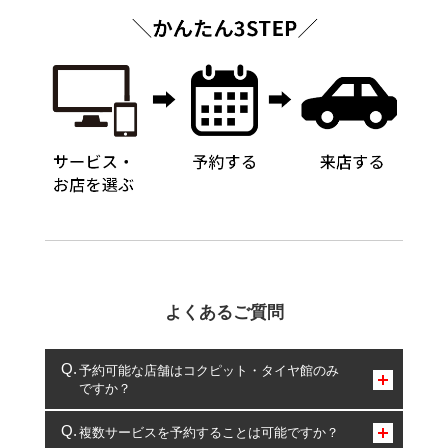
よくあるご質問
予約可能な店舗はコクピット・タイヤ館のみ
ですか？
コクピット・タイヤ館のみとなります。
複数サービスを予約することは可能ですか？