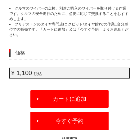
クルマのワイパーの点検、別途ご購入のワイパーを取り付ける作業
です。クルマの安全走行のために、必要に応じて交換することをおすす
めします。
ブリヂストンのタイヤ専門店(コクピット/タイヤ館)での作業1台分単
位での販売です。「カートに追加」又は「今すぐ予約」よりお進みくだ
さい。
価格
¥ 1,100
税込
ADD
TO
カートに追加
CART
OPTIONS
今すぐ予約