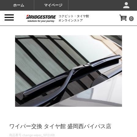
ホーム
マイページ
コクピット・タイヤ館
0
オンラインストア
IMAGES
ワイパー交換 タイヤ館 盛岡西バイパス店
DETAILS
商品番号
change-wiper_SP2168