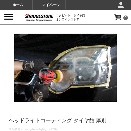
ホーム
マイページ
コクピット・タイヤ館
0
オンラインストア
IMAGES
ヘッドライトコーティング タイヤ館 厚別
DETAILS
商品番号
coating-headlight_SP1209