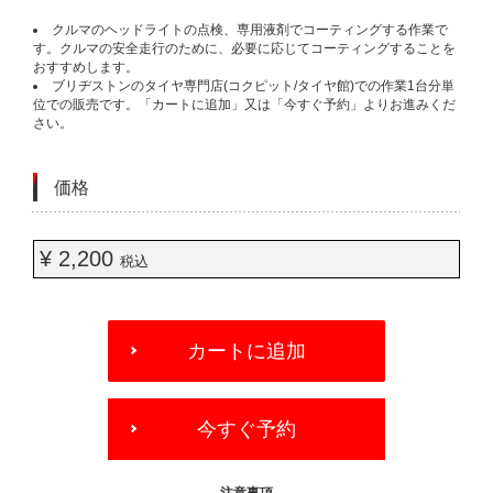
クルマのヘッドライトの点検、専用液剤でコーティングする作業で
す。クルマの安全走行のために、必要に応じてコーティングすることを
おすすめします。
ブリヂストンのタイヤ専門店(コクピット/タイヤ館)での作業1台分単
位での販売です。「カートに追加」又は「今すぐ予約」よりお進みくだ
さい。
価格
¥ 2,200
税込
ADD
TO
カートに追加
CART
OPTIONS
今すぐ予約