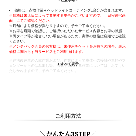
- 注意事項 -
価格は、点検作業＋ヘッドライトコーティング1台分が含まれます。
※価格は来店日によって変動する場合がございますので、「日程選択画
面」にてご確認ください。
※店舗により価格が異なりますので、予めご了承ください。
※お車を店頭で確認し、ご選択いただいたサービス内容とお車の状態・
車両タイプ等が適合しない場合があるため、実際の価格は店頭でご確認
ください。
※メンテパック会員のお客様は、未使用チケットをお持ちの場合、表示
価格に関わらず当サービスをご利用頂けます。
※違法改造車の入庫作業および、作業によって車体への接触や車枠やフ
ェンダーからのはみ出し等、法規を逸脱する作業については、お受けい
たしかねますので、予めご了承ください。
※輸入車や一部希少車種等には対応できない場合もございます。
※おクルマの状態(作業の安全性を確保できない場合など含め)によって
は、ご来店当日であっても、作業をお断りさせて頂く場合もございま
す。
ADDITIONAL
INFORMATION
ご利用方法