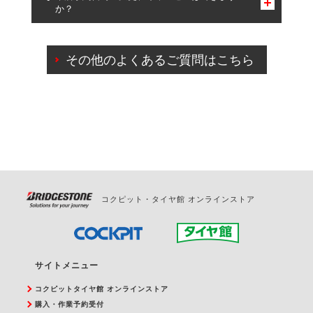
か？
一部の商品・サービスの組み合わせに限り、同時にご予約が
出来ないものもございます。
ご来店予約日の3営業日前までマイページからの予約
日変更が可能です。
その他のよくあるご質問はこちら
ご来店予約日の3営業日前を過ぎている場合のご予約
の日時変更につきましては、直接ご予約の店舗まで
お問合せください。
また、やむを得ない事由によりご予約のキャンセル
をご希望の際は、直接ご予約いただいた店舗へご連
絡ください。
コクピット・タイヤ館 オンラインストア
サイトメニュー
コクピットタイヤ館 オンラインストア
購入・作業予約受付