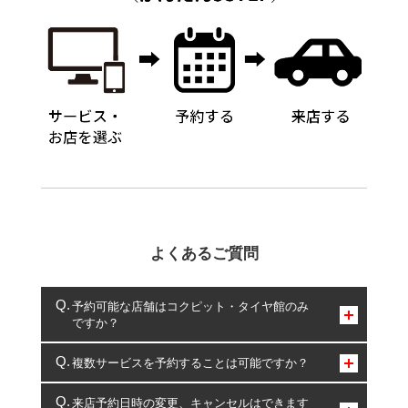
よくあるご質問
予約可能な店舗はコクピット・タイヤ館のみ
ですか？
コクピット・タイヤ館のみとなります。
複数サービスを予約することは可能ですか？
複数サービスのご予約は可能です。
来店予約日時の変更、キャンセルはできます