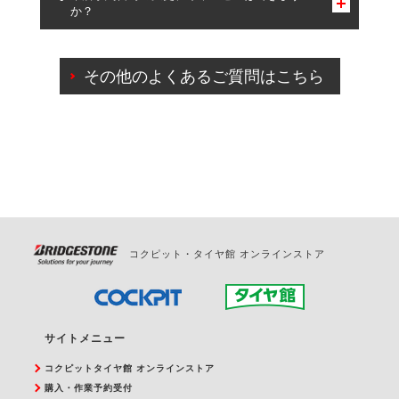
か？
一部の商品・サービスの組み合わせに限り、同時にご予約が
出来ないものもございます。
ご来店予約日の3営業日前までマイページからの予約
日変更が可能です。
その他のよくあるご質問はこちら
ご来店予約日の3営業日前を過ぎている場合のご予約
の日時変更につきましては、直接ご予約の店舗まで
お問合せください。
また、やむを得ない事由によりご予約のキャンセル
をご希望の際は、直接ご予約いただいた店舗へご連
絡ください。
コクピット・タイヤ館 オンラインストア
サイトメニュー
コクピットタイヤ館 オンラインストア
購入・作業予約受付