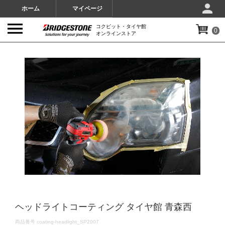
ホーム
マイページ
コクピット・タイヤ館
0
オンラインストア
IMAGES
ヘッドライトコーティング タイヤ館 青森西
DETAILS
商品番号
coating-headlight_SP2007