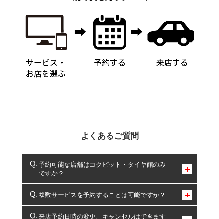
よくあるご質問
予約可能な店舗はコクピット・タイヤ館のみ
ですか？
コクピット・タイヤ館のみとなります。
複数サービスを予約することは可能ですか？
複数サービスのご予約は可能です。
来店予約日時の変更、キャンセルはできます