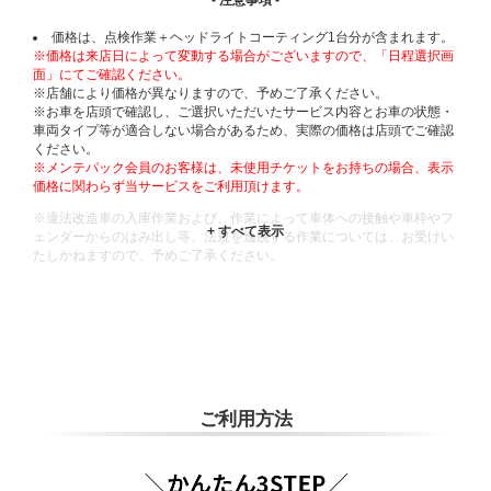
- 注意事項 -
価格は、点検作業＋ヘッドライトコーティング1台分が含まれます。
※価格は来店日によって変動する場合がございますので、「日程選択画
面」にてご確認ください。
※店舗により価格が異なりますので、予めご了承ください。
※お車を店頭で確認し、ご選択いただいたサービス内容とお車の状態・
車両タイプ等が適合しない場合があるため、実際の価格は店頭でご確認
ください。
※メンテパック会員のお客様は、未使用チケットをお持ちの場合、表示
価格に関わらず当サービスをご利用頂けます。
※違法改造車の入庫作業および、作業によって車体への接触や車枠やフ
ェンダーからのはみ出し等、法規を逸脱する作業については、お受けい
たしかねますので、予めご了承ください。
※輸入車や一部希少車種等には対応できない場合もございます。
※おクルマの状態(作業の安全性を確保できない場合など含め)によって
は、ご来店当日であっても、作業をお断りさせて頂く場合もございま
す。
ADDITIONAL
INFORMATION
ご利用方法