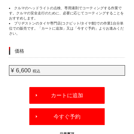
クルマのヘッドライトの点検、専用液剤でコーティングする作業で
す。クルマの安全走行のために、必要に応じてコーティングすることを
おすすめします。
ブリヂストンのタイヤ専門店(コクピット/タイヤ館)での作業1台分単
位での販売です。「カートに追加」又は「今すぐ予約」よりお進みくだ
さい。
価格
¥ 6,600
税込
ADD
TO
カートに追加
CART
OPTIONS
今すぐ予約