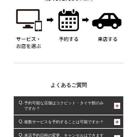
よくあるご質問
予約可能な店舗はコクピット・タイヤ館のみ
ですか？
コクピット・タイヤ館のみとなります。
複数サービスを予約することは可能ですか？
複数サービスのご予約は可能です。
来店予約日時の変更、キャンセルはできます