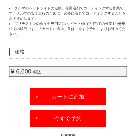
クルマのヘッドライトの点検、専用液剤でコーティングする作業で
す。クルマの安全走行のために、必要に応じてコーティングすることを
おすすめします。
ブリヂストンのタイヤ専門店(コクピット/タイヤ館)での作業1台分単
位での販売です。「カートに追加」又は「今すぐ予約」よりお進みくだ
さい。
価格
¥ 6,600
税込
ADD
TO
カートに追加
CART
OPTIONS
今すぐ予約