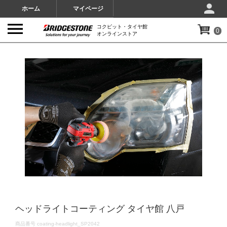
ホーム
マイページ
コクピット・タイヤ館
0
オンラインストア
IMAGES
ヘッドライトコーティング タイヤ館 八戸
DETAILS
商品番号
coating-headlight_SP2042