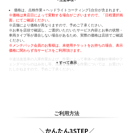
- 注意事項 -
価格は、点検作業＋ヘッドライトコーティング1台分が含まれます。
※価格は来店日によって変動する場合がございますので、「日程選択画
面」にてご確認ください。
※店舗により価格が異なりますので、予めご了承ください。
※お車を店頭で確認し、ご選択いただいたサービス内容とお車の状態・
車両タイプ等が適合しない場合があるため、実際の価格は店頭でご確認
ください。
※メンテパック会員のお客様は、未使用チケットをお持ちの場合、表示
価格に関わらず当サービスをご利用頂けます。
※違法改造車の入庫作業および、作業によって車体への接触や車枠やフ
ェンダーからのはみ出し等、法規を逸脱する作業については、お受けい
たしかねますので、予めご了承ください。
※輸入車や一部希少車種等には対応できない場合もございます。
※おクルマの状態(作業の安全性を確保できない場合など含め)によって
は、ご来店当日であっても、作業をお断りさせて頂く場合もございま
す。
ADDITIONAL
INFORMATION
ご利用方法