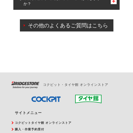
か？
一部の商品・サービスの組み合わせに限り、同時にご予約が
出来ないものもございます。
ご来店予約日の3営業日前までマイページからの予約
日変更が可能です。
その他のよくあるご質問はこちら
ご来店予約日の3営業日前を過ぎている場合のご予約
の日時変更につきましては、直接ご予約の店舗まで
お問合せください。
また、やむを得ない事由によりご予約のキャンセル
をご希望の際は、直接ご予約いただいた店舗へご連
絡ください。
コクピット・タイヤ館 オンラインストア
サイトメニュー
コクピットタイヤ館 オンラインストア
購入・作業予約受付