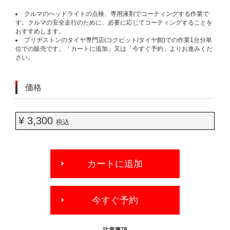
クルマのヘッドライトの点検、専用液剤でコーティングする作業で
す。クルマの安全走行のために、必要に応じてコーティングすることを
おすすめします。
ブリヂストンのタイヤ専門店(コクピット/タイヤ館)での作業1台分単
位での販売です。「カートに追加」又は「今すぐ予約」よりお進みくだ
さい。
価格
¥ 3,300
税込
ADD
TO
カートに追加
CART
OPTIONS
今すぐ予約