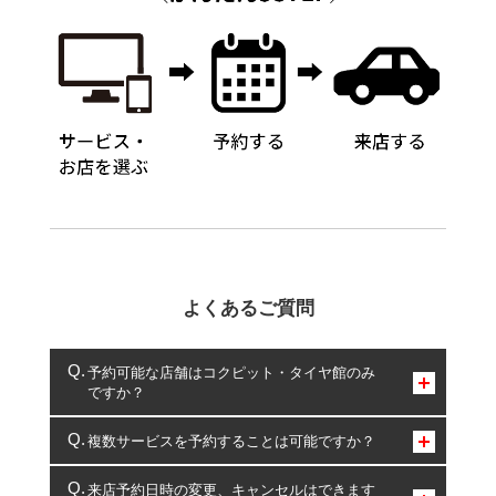
よくあるご質問
予約可能な店舗はコクピット・タイヤ館のみ
ですか？
コクピット・タイヤ館のみとなります。
複数サービスを予約することは可能ですか？
複数サービスのご予約は可能です。
来店予約日時の変更、キャンセルはできます