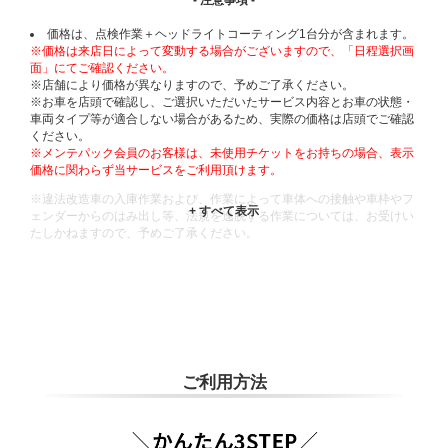
- 注意事項 -
価格は、点検作業＋ヘッドライトコーティング1台分が含まれます。
※価格は来店日によって変動する場合がございますので、「日程選択画
面」にてご確認ください。
※店舗により価格が異なりますので、予めご了承ください。
※お車を店頭で確認し、ご選択いただいたサービス内容とお車の状態・
車両タイプ等が適合しない場合があるため、実際の価格は店頭でご確認
ください。
※メンテパック会員のお客様は、未使用チケットをお持ちの場合、表示
価格に関わらず当サービスをご利用頂けます。
※違法改造車の入庫作業および、作業によって車体への接触や車枠やフ
ェンダーからのはみ出し等、法規を逸脱する作業については、お受けい
たしかねますので、予めご了承ください。
※輸入車や一部希少車種等には対応できない場合もございます。
※おクルマの状態(作業の安全性を確保できない場合など含め)によって
は、ご来店当日であっても、作業をお断りさせて頂く場合もございま
す。
ADDITIONAL
INFORMATION
ご利用方法