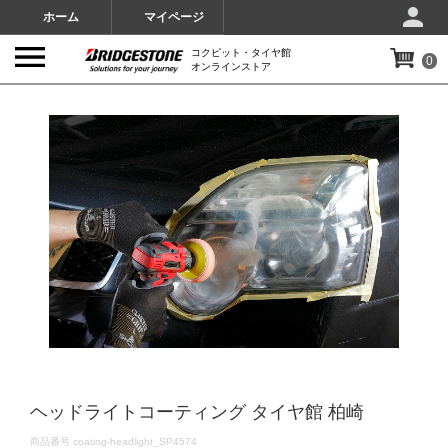
ホーム
マイページ
コクピット・タイヤ館
0
オンラインストア
IMAGES
ヘッドライトコーティング タイヤ館 柏崎
DETAILS
商品番号
coating-headlight_SP4574