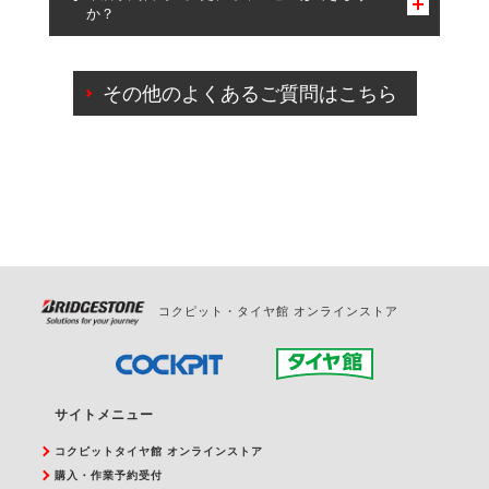
か？
一部の商品・サービスの組み合わせに限り、同時にご予約が
出来ないものもございます。
ご来店予約日の3営業日前までマイページからの予約
日変更が可能です。
その他のよくあるご質問はこちら
ご来店予約日の3営業日前を過ぎている場合のご予約
の日時変更につきましては、直接ご予約の店舗まで
お問合せください。
また、やむを得ない事由によりご予約のキャンセル
をご希望の際は、直接ご予約いただいた店舗へご連
絡ください。
コクピット・タイヤ館 オンラインストア
サイトメニュー
コクピットタイヤ館 オンラインストア
購入・作業予約受付