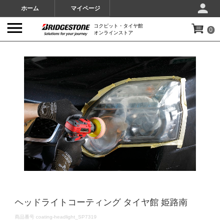
ホーム
マイページ
コクピット・タイヤ館
0
オンラインストア
IMAGES
ヘッドライトコーティング タイヤ館 姫路南
DETAILS
商品番号
coating-headlight_SP7319