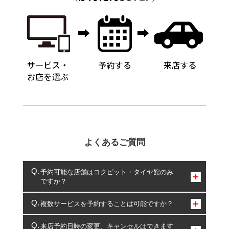
よくあるご質問
予約可能な店舗はコクピット・タイヤ館のみ
ですか？
コクピット・タイヤ館のみとなります。
複数サービスを予約することは可能ですか？
複数サービスのご予約は可能です。
来店予約日時の変更、キャンセルはできます