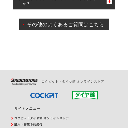
か？
一部の商品・サービスの組み合わせに限り、同時にご予約が
出来ないものもございます。
ご来店予約日の3営業日前までマイページからの予約
日変更が可能です。
その他のよくあるご質問はこちら
ご来店予約日の3営業日前を過ぎている場合のご予約
の日時変更につきましては、直接ご予約の店舗まで
お問合せください。
また、やむを得ない事由によりご予約のキャンセル
をご希望の際は、直接ご予約いただいた店舗へご連
絡ください。
コクピット・タイヤ館 オンラインストア
サイトメニュー
コクピットタイヤ館 オンラインストア
購入・作業予約受付