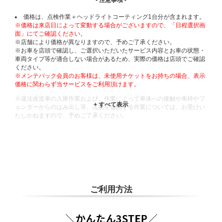
- 注意事項 -
価格は、点検作業＋ヘッドライトコーティング1台分が含まれます。
※価格は来店日によって変動する場合がございますので、「日程選択画
面」にてご確認ください。
※店舗により価格が異なりますので、予めご了承ください。
※お車を店頭で確認し、ご選択いただいたサービス内容とお車の状態・
車両タイプ等が適合しない場合があるため、実際の価格は店頭でご確認
ください。
※メンテパック会員のお客様は、未使用チケットをお持ちの場合、表示
価格に関わらず当サービスをご利用頂けます。
※違法改造車の入庫作業および、作業によって車体への接触や車枠やフ
ェンダーからのはみ出し等、法規を逸脱する作業については、お受けい
たしかねますので、予めご了承ください。
※輸入車や一部希少車種等には対応できない場合もございます。
※おクルマの状態(作業の安全性を確保できない場合など含め)によって
は、ご来店当日であっても、作業をお断りさせて頂く場合もございま
す。
ADDITIONAL
INFORMATION
ご利用方法