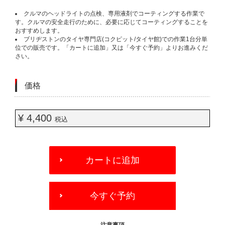
クルマのヘッドライトの点検、専用液剤でコーティングする作業で
す。クルマの安全走行のために、必要に応じてコーティングすることを
おすすめします。
ブリヂストンのタイヤ専門店(コクピット/タイヤ館)での作業1台分単
位での販売です。「カートに追加」又は「今すぐ予約」よりお進みくだ
さい。
価格
¥ 4,400
税込
ADD
TO
カートに追加
CART
OPTIONS
今すぐ予約