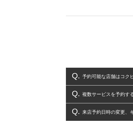
予約可能な店舗はコク
複数サービスを予約す
コクピット・タイヤ館
来店予約日時の変更、
複数サービスのご予約
一部の商品・サービスの組み合
ご来店予約日の3営業