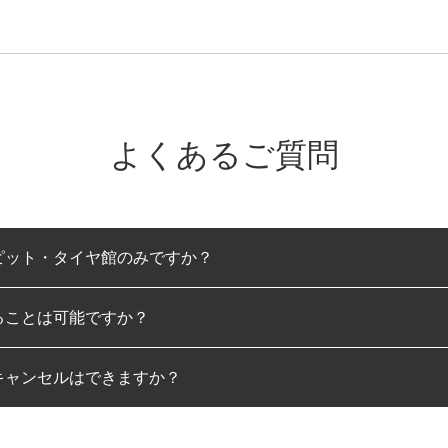
よくあるご質問
ピット・タイヤ館のみですか？
ることは可能ですか？
のみとなります。
キャンセルはできますか？
は可能です。
わせに限り、同時にご予約が出来ないものもございます。
日前までマイページからの予約日変更が可能です。