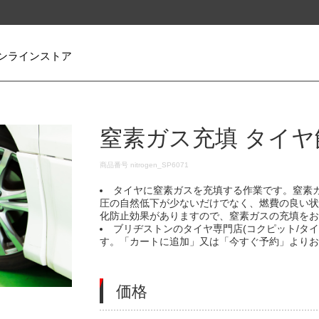
ンラインストア
窒素ガス充填 タイヤ
DETAILS
商品番号
nitrogen_SP6071
タイヤに窒素ガスを充填する作業です。窒素
圧の自然低下が少ないだけでなく、燃費の良い
化防止効果がありますので、窒素ガスの充填を
ブリヂストンのタイヤ専門店(コクピット/タ
す。「カートに追加」又は「今すぐ予約」より
価格