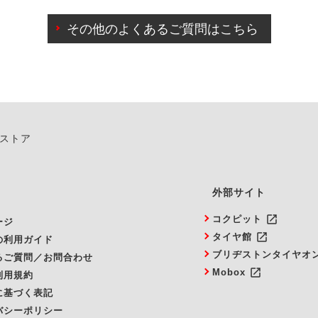
日前を過ぎている場合のご予約の日時変更につきましては、直
その他のよくあるご質問はこちら
由によりご予約のキャンセルをご希望の際は、直接ご予約いた
ンストア
外部サイト
launch
コクピット
ージ
launch
タイヤ館
の利用ガイド
ブリヂストンタイヤオ
るご質問／お問合わせ
launch
Mobox
利用規約
に基づく表記
バシーポリシー