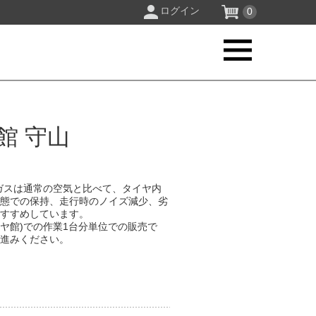
ログイン
0
館 守山
ガスは通常の空気と比べて、タイヤ内
状態での保持、走行時のノイズ減少、劣
おすすめしています。
イヤ館)での作業1台分単位での販売で
お進みください。