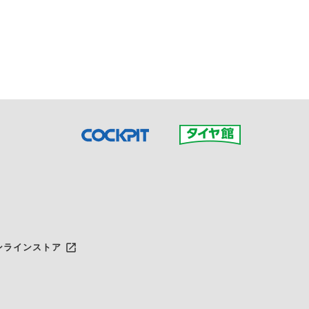
接ご予約の店舗までお問合せ
だいた店舗へご連絡くださ
launch
ンラインストア