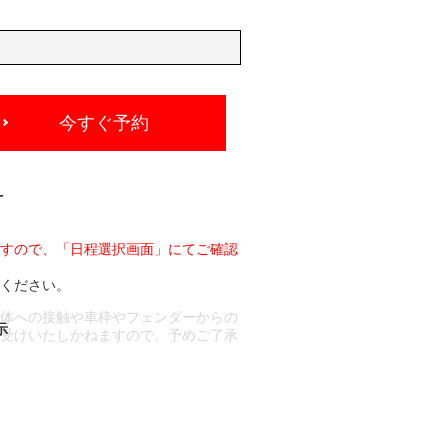
今すぐ予約
-
ますので、「日程選択画面」にてご確認
承ください。
車体への接触や車枠やフェンダーからの
お受けいたしかねますので、予めご了承
合もございます。
場合など含め)によっては、ご来店当日
ざいます。