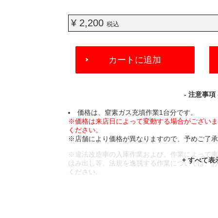
¥ 2,200
税込
ADD
カートに追加
TO
CART
OPTIONS
- 注意事項 
価格は、窒素ガス充填作業1台分です。
※価格は来店日によって変動する場合がござい
ください。
※店舗により価格が異なりますので、予めご了
※違法改造車の入庫作業および、作業によって
はみ出し等、法規を逸脱する作業については、
ください。
※輸入車や一部希少車種等には対応できない場
※おクルマの状態(作業の安全性を確保できない
であっても、作業をお断りさせて頂く場合もご