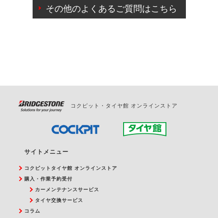
日変更が可能です。
その他のよくあるご質問はこちら
ご来店予約日の3営業日前を過ぎている場合のご予約
の日時変更につきましては、直接ご予約の店舗まで
お問合せください。
また、やむを得ない事由によりご予約のキャンセル
をご希望の際は、直接ご予約いただいた店舗へご連
絡ください。
コクピット・タイヤ館 オンラインストア
サイトメニュー
コクピットタイヤ館 オンラインストア
購入・作業予約受付
カーメンテナンスサービス
タイヤ交換サービス
コラム