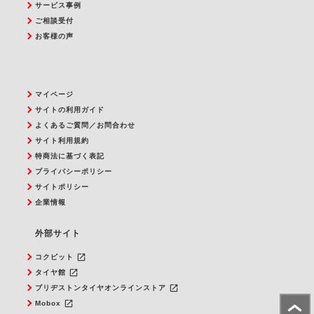
サービス事例
ご相談受付
お客様の声
マイページ
サイトの利用ガイド
よくあるご質問／お問合わせ
サイト利用規約
特商法に基づく表記
プライバシーポリシー
サイトポリシー
企業情報
外部サイト
launch
コクピット
launch
タイヤ館
launch
ブリヂストンタイヤオンラインストア
launch
Mobox