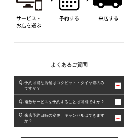
よくあるご質問
予約可能な店舗はコクピット・タイヤ館のみ
ですか？
コクピット・タイヤ館のみとなります。
複数サービスを予約することは可能ですか？
複数サービスのご予約は可能です。
来店予約日時の変更、キャンセルはできます
か？
一部の商品・サービスの組み合わせに限り、同時にご予約が
出来ないものもございます。
ご来店予約日の3営業日前までマイページからの予約