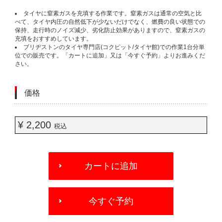
タイヤに窒素ガスを充填する作業です。窒素ガスは通常の空気と比
べて、タイヤ内圧の自然低下が少ないだけでなく、燃費の良い状態での
保持、走行時のノイズ減少、劣化防止効果がありますので、窒素ガスの
充填をおすすめしています。
ブリヂストンのタイヤ専門店(コクピット/タイヤ館)での作業1台分単
位での販売です。「カートに追加」又は「今すぐ予約」よりお進みくだ
さい。
価格
¥ 2,200
税込
ADD
TO
カートに追加
CART
OPTIONS
今すぐ予約