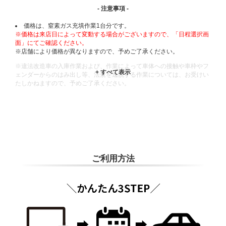
- 注意事項 -
価格は、窒素ガス充填作業1台分です。
※価格は来店日によって変動する場合がございますので、「日程選択画
面」にてご確認ください。
※店舗により価格が異なりますので、予めご了承ください。
※違法改造車の入庫作業および、作業によって車体への接触や車枠やフ
ェンダーからのはみ出し等、法規を逸脱する作業については、お受けい
たしかねますので、予めご了承ください。
※輸入車や一部希少車種等には対応できない場合もございます。
※おクルマの状態(作業の安全性を確保できない場合など含め)によって
は、ご来店当日であっても、作業をお断りさせて頂く場合もございま
す。
ADDITIONAL
INFORMATION
ご利用方法