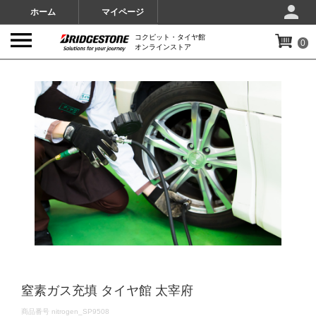
ホーム
マイページ
コクピット・タイヤ館
0
オンラインストア
IMAGES
窒素ガス充填 タイヤ館 太宰府
DETAILS
商品番号
nitrogen_SP9508