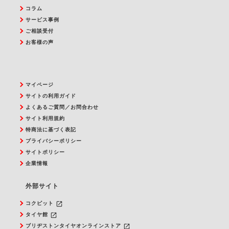
コラム
サービス事例
ご相談受付
お客様の声
マイページ
サイトの利用ガイド
よくあるご質問／お問合わせ
サイト利用規約
特商法に基づく表記
プライバシーポリシー
サイトポリシー
企業情報
外部サイト
launch
コクピット
launch
タイヤ館
launch
ブリヂストンタイヤオンラインストア