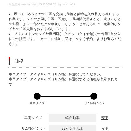
DETAILS
商品番号
rotation-tire_JSH0060203_light-car_o22
履いているタイヤの位置を交換（前輪と後輪を入れ替える等）する
作業です。タイヤは同じ位置に固定して長期間使用すると、走り方など
の影響により一部分だけが摩耗してしまうことがあるので、定期的なタ
イヤの位置交換をおすすめしています。
ブリヂストンのタイヤ専門店(コクピット/タイヤ館)での作業1台分単
位での販売です。「カートに追加」又は「今すぐ予約」よりお進みくだ
さい。
価格
VARIATIONS
車両タイプ、タイヤサイズ（リム径）を選択してください。
車両タイプ、タイヤサイズ（リム径）を選択すると価格が表示されま
す。
車両タイプ
リム径(インチ)
車両タイプ
軽自動車
変更
リム径(インチ)
22インチ以上
変更