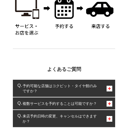
よくあるご質問
予約可能な店舗はコクピット・タイヤ館のみ
ですか？
コクピット・タイヤ館のみとなります。
複数サービスを予約することは可能ですか？
複数サービスのご予約は可能です。
来店予約日時の変更、キャンセルはできます
か？
一部の商品・サービスの組み合わせに限り、同時にご予約が
出来ないものもございます。