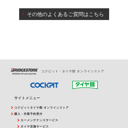
ご来店予約日の3営業日前までマイページからの予約
日変更が可能です。
その他のよくあるご質問はこちら
ご来店予約日の3営業日前を過ぎている場合のご予約
の日時変更につきましては、直接ご予約の店舗まで
お問合せください。
また、やむを得ない事由によりご予約のキャンセル
をご希望の際は、直接ご予約いただいた店舗へご連
絡ください。
コクピット・タイヤ館 オンラインストア
サイトメニュー
コクピットタイヤ館 オンラインストア
購入・作業予約受付
カーメンテナンスサービス
タイヤ交換サービス