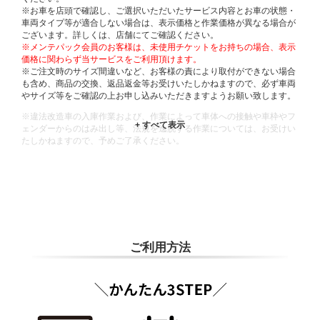
※お車を店頭で確認し、ご選択いただいたサービス内容とお車の状態・
車両タイプ等が適合しない場合は、表示価格と作業価格が異なる場合が
ございます。詳しくは、店舗にてご確認ください。
※メンテパック会員のお客様は、未使用チケットをお持ちの場合、表示
価格に関わらず当サービスをご利用頂けます。
※ご注文時のサイズ間違いなど、お客様の責により取付ができない場合
も含め、商品の交換、返品返金等お受けいたしかねますので、必ず車両
やサイズ等をご確認の上お申し込みいただきますようお願い致します。
※違法改造車の入庫作業および、作業によって車体への接触や車枠やフ
ェンダーからのはみ出し等、法規を逸脱する作業については、お受けい
たしかねますので、予めご了承ください。
※輸入車や一部希少車種等には対応できない場合もございます。
※おクルマの状態(作業の安全性を確保できない場合など含め)によって
は、ご来店当日であっても、作業をお断りさせて頂く場合もございま
す。
ADDITIONAL
INFORMATION
ご利用方法