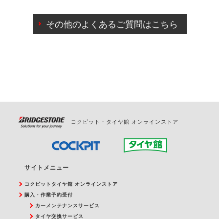
ご来店予約日の3営業日前までマイページからの予約
日変更が可能です。
その他のよくあるご質問はこちら
ご来店予約日の3営業日前を過ぎている場合のご予約
の日時変更につきましては、直接ご予約の店舗まで
お問合せください。
また、やむを得ない事由によりご予約のキャンセル
をご希望の際は、直接ご予約いただいた店舗へご連
絡ください。
コクピット・タイヤ館 オンラインストア
サイトメニュー
コクピットタイヤ館 オンラインストア
購入・作業予約受付
カーメンテナンスサービス
タイヤ交換サービス