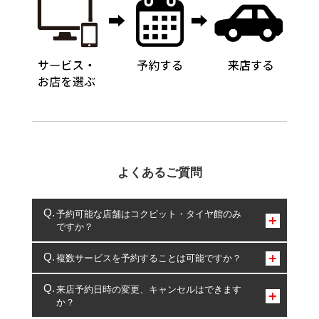
よくあるご質問
予約可能な店舗はコクピット・タイヤ館のみ
ですか？
コクピット・タイヤ館のみとなります。
複数サービスを予約することは可能ですか？
複数サービスのご予約は可能です。
来店予約日時の変更、キャンセルはできます
か？
一部の商品・サービスの組み合わせに限り、同時にご予約が
出来ないものもございます。