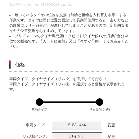
DETAILS
商品番号
rotation-tire_JSH0060203_suv_21
履いているタイヤの位置を交換（前輪と後輪を入れ替える等）する
作業です。タイヤは同じ位置に固定して長期間使用すると、走り方など
の影響により一部分だけが摩耗してしまうことがあるので、定期的なタ
イヤの位置交換をおすすめしています。
ブリヂストンのタイヤ専門店(コクピット/タイヤ館)での作業1台分単
位での販売です。「カートに追加」又は「今すぐ予約」よりお進みくだ
さい。
価格
VARIATIONS
車両タイプ、タイヤサイズ（リム径）を選択してください。
車両タイプ、タイヤサイズ（リム径）を選択すると価格が表示されま
す。
車両タイプ
リム径(インチ)
車両タイプ
SUV・4×4
変更
リム径(インチ)
21インチ
変更