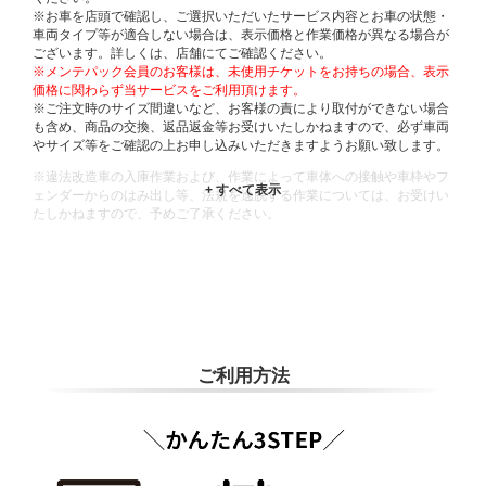
※お車を店頭で確認し、ご選択いただいたサービス内容とお車の状態・
車両タイプ等が適合しない場合は、表示価格と作業価格が異なる場合が
ございます。詳しくは、店舗にてご確認ください。
※メンテパック会員のお客様は、未使用チケットをお持ちの場合、表示
価格に関わらず当サービスをご利用頂けます。
※ご注文時のサイズ間違いなど、お客様の責により取付ができない場合
も含め、商品の交換、返品返金等お受けいたしかねますので、必ず車両
やサイズ等をご確認の上お申し込みいただきますようお願い致します。
※違法改造車の入庫作業および、作業によって車体への接触や車枠やフ
ェンダーからのはみ出し等、法規を逸脱する作業については、お受けい
たしかねますので、予めご了承ください。
※輸入車や一部希少車種等には対応できない場合もございます。
※おクルマの状態(作業の安全性を確保できない場合など含め)によって
は、ご来店当日であっても、作業をお断りさせて頂く場合もございま
す。
ADDITIONAL
INFORMATION
ご利用方法