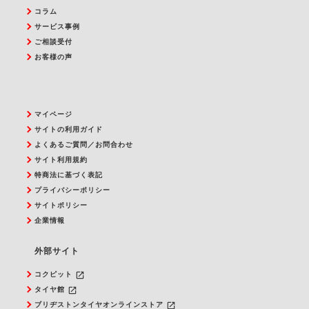
コラム
サービス事例
ご相談受付
お客様の声
マイページ
サイトの利用ガイド
よくあるご質問／お問合わせ
サイト利用規約
特商法に基づく表記
プライバシーポリシー
サイトポリシー
企業情報
外部サイト
launch
コクピット
launch
タイヤ館
launch
ブリヂストンタイヤオンラインストア