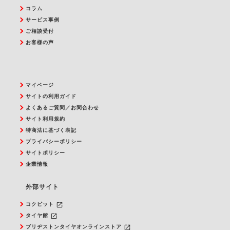
コラム
サービス事例
ご相談受付
お客様の声
マイページ
サイトの利用ガイド
よくあるご質問／お問合わせ
サイト利用規約
特商法に基づく表記
プライバシーポリシー
サイトポリシー
企業情報
外部サイト
launch
コクピット
launch
タイヤ館
launch
ブリヂストンタイヤオンラインストア