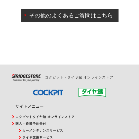
ご来店予約日の3営業日前までマイページからの予約
日変更が可能です。
その他のよくあるご質問はこちら
ご来店予約日の3営業日前を過ぎている場合のご予約
の日時変更につきましては、直接ご予約の店舗まで
お問合せください。
また、やむを得ない事由によりご予約のキャンセル
をご希望の際は、直接ご予約いただいた店舗へご連
絡ください。
コクピット・タイヤ館 オンラインストア
サイトメニュー
コクピットタイヤ館 オンラインストア
購入・作業予約受付
カーメンテナンスサービス
タイヤ交換サービス