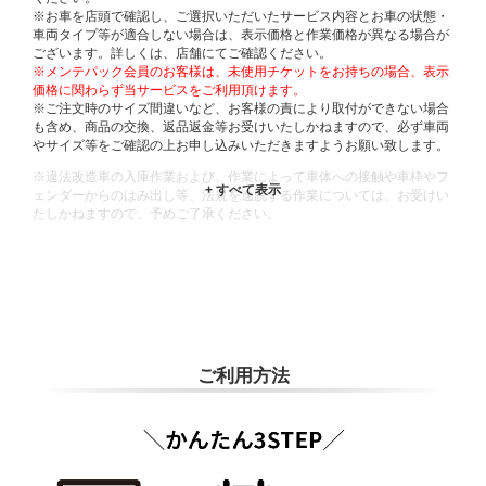
※お車を店頭で確認し、ご選択いただいたサービス内容とお車の状態・
車両タイプ等が適合しない場合は、表示価格と作業価格が異なる場合が
ございます。詳しくは、店舗にてご確認ください。
※メンテパック会員のお客様は、未使用チケットをお持ちの場合、表示
価格に関わらず当サービスをご利用頂けます。
※ご注文時のサイズ間違いなど、お客様の責により取付ができない場合
も含め、商品の交換、返品返金等お受けいたしかねますので、必ず車両
やサイズ等をご確認の上お申し込みいただきますようお願い致します。
※違法改造車の入庫作業および、作業によって車体への接触や車枠やフ
ェンダーからのはみ出し等、法規を逸脱する作業については、お受けい
たしかねますので、予めご了承ください。
※輸入車や一部希少車種等には対応できない場合もございます。
※おクルマの状態(作業の安全性を確保できない場合など含め)によって
は、ご来店当日であっても、作業をお断りさせて頂く場合もございま
す。
ADDITIONAL
INFORMATION
ご利用方法