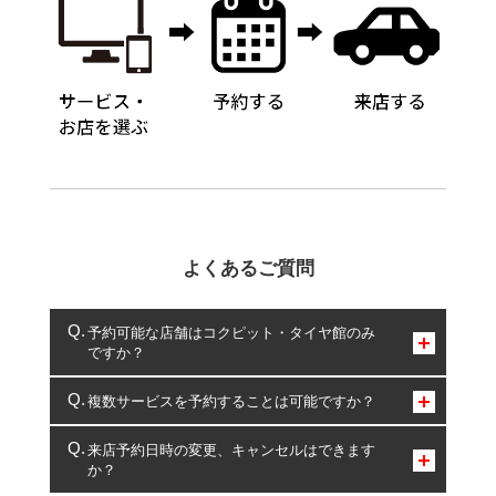
よくあるご質問
予約可能な店舗はコクピット・タイヤ館のみ
ですか？
コクピット・タイヤ館のみとなります。
複数サービスを予約することは可能ですか？
複数サービスのご予約は可能です。
来店予約日時の変更、キャンセルはできます
か？
一部の商品・サービスの組み合わせに限り、同時にご予約が
出来ないものもございます。