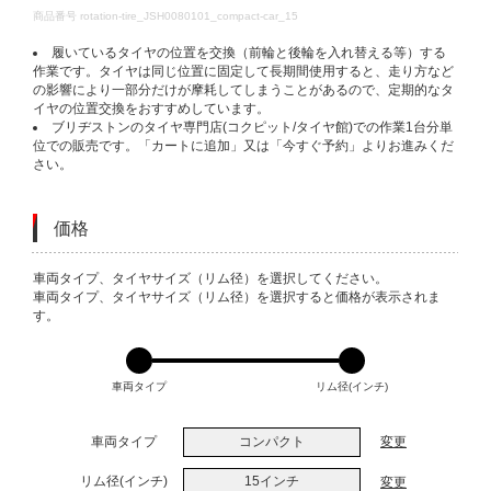
DETAILS
商品番号
rotation-tire_JSH0080101_compact-car_15
履いているタイヤの位置を交換（前輪と後輪を入れ替える等）する
作業です。タイヤは同じ位置に固定して長期間使用すると、走り方など
の影響により一部分だけが摩耗してしまうことがあるので、定期的なタ
イヤの位置交換をおすすめしています。
ブリヂストンのタイヤ専門店(コクピット/タイヤ館)での作業1台分単
位での販売です。「カートに追加」又は「今すぐ予約」よりお進みくだ
さい。
価格
VARIATIONS
車両タイプ、タイヤサイズ（リム径）を選択してください。
車両タイプ、タイヤサイズ（リム径）を選択すると価格が表示されま
す。
車両タイプ
リム径(インチ)
車両タイプ
コンパクト
変更
リム径(インチ)
15インチ
変更